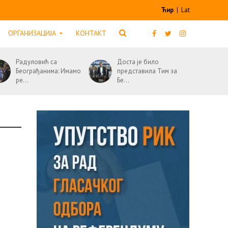
Ћир
|
Lat
ОРГАНИЗАЦИЈА
КОНТАКТ
Радуловић са
Доста је било
Београђанима: Имамо
представила Тим за
ре...
Бе...