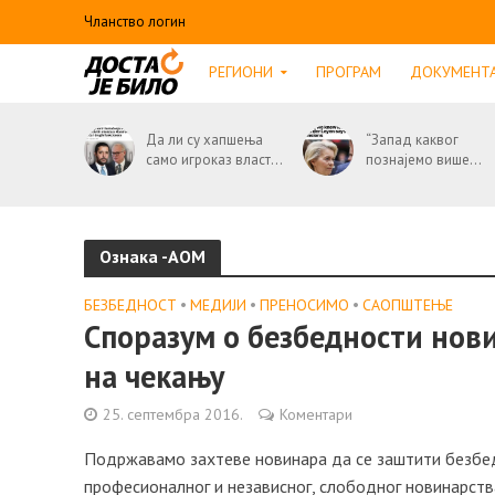
Чланство логин
РЕГИОНИ
ПРОГРАМ
ДОКУМЕНТ
Да ли су хапшења
“Запад каквог
само игроказ власт...
познајемо више...
Ознака -АОМ
БЕЗБЕДНОСТ
•
МЕДИЈИ
•
ПРЕНОСИМО
•
САОПШТЕЊE
Споразум о безбедности нов
на чекању
25. септембра 2016.
Коментари
Подржавамо захтеве новинара да се заштити безбед
професионалног и независног, слободног новинарст