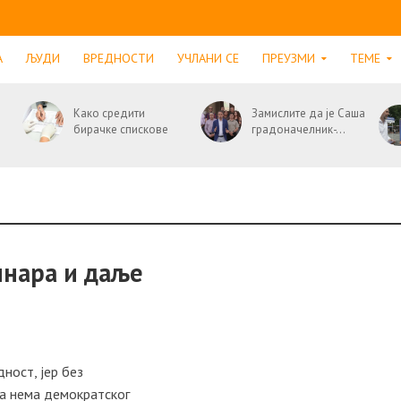
А
ЉУДИ
ВРЕДНОСТИ
УЧЛАНИ СЕ
ПРЕУЗМИ
ТЕМЕ
Како средити
Замислите да је Саша
бирачке спискове
градоначелник-...
инара и даље
ност, јер без
ва нема демократског