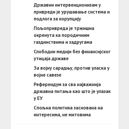
Државни интервенционизам у
привреди је урушавање система и
подлога за корупцију
Пољопривреда је тржишна
окренута ка породичним
газдинствима и задругама
Слободни медији без финансијског
утицаја државе
За војну сарадњу, против уласка у
војне савезе
Референдум за сва најважнија
државна питања као што је улазак
у ЕУ
Спољна политика заснована на
интересима, не митовима