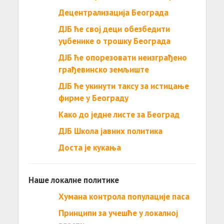
Децентрализација Београда
ДЈБ ће свој деци обезбедити
уџбенике о трошку Београда
ДЈБ ће опорезовати неизграђено
грађевинско земљиште
ДЈБ ће укинути таксу за истицање
фирме у Београду
Како до једне листе за Београд
ДЈБ Школа јавних политика
Доста је кукања
Наше локалне политике
Хумана контрола популације паса
Принципи за учешће у локалној