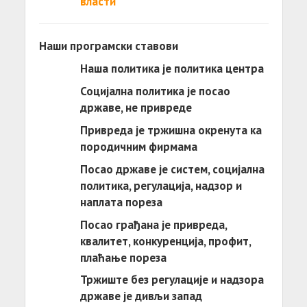
власти
Наши програмски ставови
Наша политика је политика центра
Социјална политика је посао
државе, не привреде
Привреда је тржишна окренута ка
породичним фирмама
Посао државе је систем, социјална
политика, регулација, надзор и
наплата пореза
Посао грађана је привреда,
квалитет, конкуренција, профит,
плаћање пореза
Тржиште без регулације и надзора
државе је дивљи запад