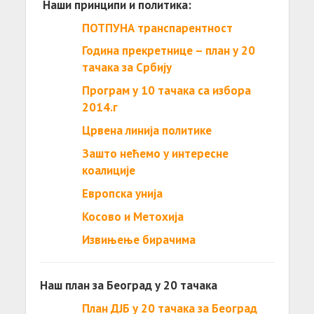
Наши принципи и политика:
ПОТПУНА транспарентност
Година прекретнице – план у 20
тачака за Србију
Програм у 10 тачака са избора
2014.г
Црвена линија политике
Зашто нећемо у интересне
коалиције
Европска унија
Косово и Метохија
Извињење бирачима
Наш план за Београд у 20 тачака
План ДЈБ у 20 тачака за Београд