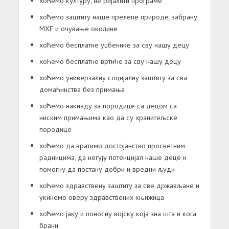
хоћемо културу, не ријалити програме
хоћемо заштиту наше прелепе природе, забрану
МХЕ и очување околине
хоћемо бесплатне уџбенике за сву нашу децу
хоћемо бесплатне вртиће за сву нашу децу
хоћемо универзалну социјалну заштиту за сва
домаћинства без примања
хоћемо накнаду за породице са децом са
ниским примањима као да су хранитељске
породице
хоћемо да вратимо достојанство просветним
радницима, да негују потенцијал наше деце и
помогну да постану добри и вредни људи
хоћемо здравствену заштиту за све држављане и
укинемо оверу здравствених књижицa
хоћемо јаку и поносну војску која зна шта и кога
брани