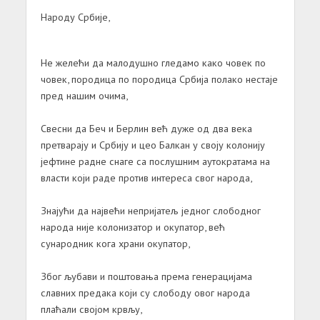
Народу Србије,
Не желећи да малодушно гледамо како човек по
човек, породица по породица Србија полако нестаје
пред нашим очима,
Свесни да Беч и Берлин већ дуже од два века
претварају и Србију и цео Балкан у своју колонију
јефтине радне снаге са послушним аутократама на
власти који раде против интереса свог народа,
Знајући да највећи непријатељ једног слободног
народа није колонизатор и окупатор, већ
сународник кога храни окупатор,
Због љубави и поштовања према генерацијама
славних предака који су слободу овог народа
плаћали својом крвљу,