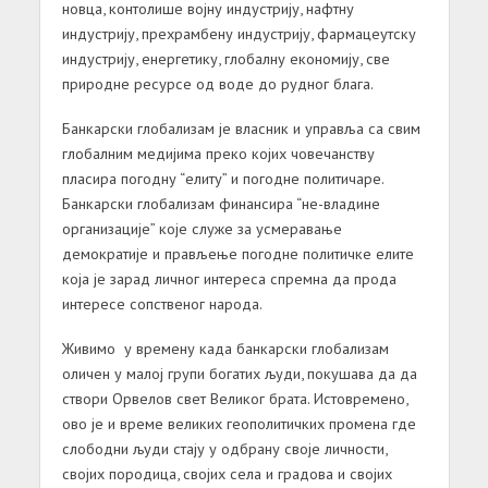
новца, контолише војну индустрију, нафтну
индустрију, прехрамбену индустрију, фармацеутску
индустрију, енергетику, глобалну економију, све
природне ресурсе од воде до рудног блага.
Банкарски глобализам је власник и управља са свим
глобалним медијима преко којих човечанству
пласира погодну “елиту” и погодне политичаре.
Банкарски глобализам финансира “не-владине
организације” које служе за усмеравање
демократије и прављење погодне политичке елите
која је зарад личног интереса спремна да прода
интересе сопственог народа.
Живимо у времену када банкарски глобализам
оличен у малој групи богатих људи, покушава да да
створи Орвелов свет Великог брата. Истовремено,
ово је и време великих геополитичких промена где
слободни људи стају у одбрану своје личности,
својих породица, својих села и градова и својих