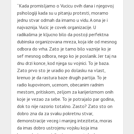
“Kada promisljamo o Vucicu ovih dana i njegovoj
psihologiji kada su u pitanju protesti, moramo
jednu stvar odmah da imamo u vidu. A ona je i
najvaznija. Vucic je covek organizacije. U
radikalima je kljucno bilo da postoji perfektna
dubinska organizovana mreza, koja ide od mesnog
odbora do vrha. Zato je tamo bilo vaznije ko je
sef mesnog odbora, nego ko je poslanik. Jer taj na
dnu drzi konce, kod njega su vojnici. To je baza.
Zato prvo sto je uradio po dolasku na vlast,
krenuo je da rastura baze drugih partija. To je
radio kupovinom, ucenom, obecanim radnim
mestom, pritiskom, zeljom za karijerizmom onih
koje je vezao za sebe. To je potrajalo par godina,
dok to nije razorio totalno. Zasto? Zato sto on
dobro zna da za svaku pokretnu stvar,
demonstracije veceg i manjeg inteziteta, moras
da imas dobro ustrojenu vojsku koja ima