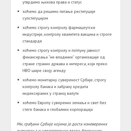
утврдимо њихова права и статус
хоћемо да решимо питање реституције
супституцијом
хоћемо строгу контролу фармацеутске
индустрије, контролу квалитета вакцина и строге
стандарде
хоћемо строгу контролу и потпуну јавност
финансирања “не-владиних” организације од
стране страних држава и интереса, који преко
НВО шире своју агенду
хоћемо монетарну сувереност Србије, строгу
контролу банака и забрану кредита
индексираних у страној валути
хоћемо Европу суверених земаља и свет без
стеге банака и глобалних корпорација
Ми, грађани Србије којима је доста изневерених
очекивања и неодговорних влада, бездушног