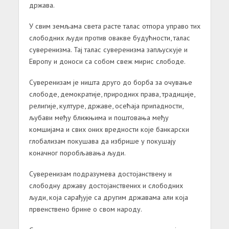
држава.
У свим земљама света расте талас отпора управо тих
слободних људи против овакве будућности, талас
суверенизма. Тај талас суверенизма запљускује и
Европу и доноси са собом свеж мирис слободе.
Суверенизам је ништа друго до борба за очување
слободе, демократије, природних права, традиције,
религије, културе, државе, осећаја припадности,
љубави међу ближњима и поштовања међу
комшијама и свих оних вредности које банкарски
глобализам покушава да избрише у покушају
коначног поробљавања људи.
Суверенизам подразумева достојанствену и
слободну државу достојанствених и слободних
људи, која сарађује са другим државама али која
првенствено брине о свом народу.