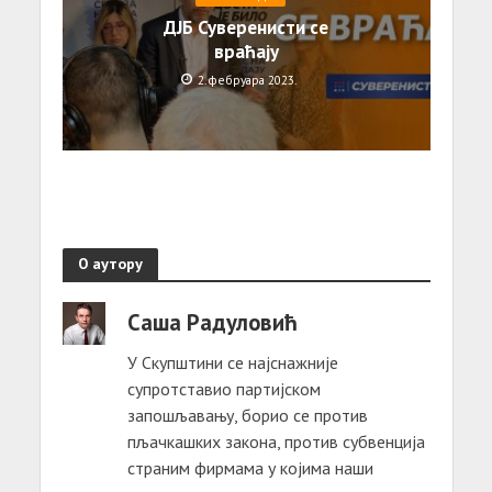
ДЈБ Суверенисти се
враћају
2. фебруара 2023.
О аутору
Саша Радуловић
У Скупштини се најснажније
супротставио партијском
запошљавању, борио се против
пљачкашких закона, против субвенција
страним фирмама у којима наши