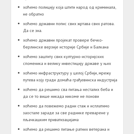
хоћемо полицију која штити народ од криминала,
не обратно
хоћемо државни попис свих жртава свих ратова.
Да се зна.
хоћемо државни пројекат провере бечко-
берлинске верзије историје Србије и Балкана
хоћемо заштиту свих културно-историјских
споменика и велику инвестицију државе у њих
хоћемо инфраструктуру у целој Србији, мрежу
путева коју гради домаћа грађевинска индустрија
хоћемо да решимо сва питања несталих беба и
да се то више никада никоме не понови
хоћемо да повежемо радни стаж и исплатимо
заостале зараде за све раднике преварене у
пљачкашким приватизацијама
хоћемо да решимо питање ратних ветерана и