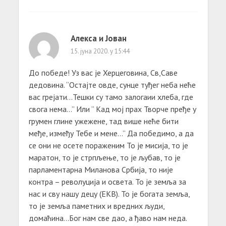
Алекса и Јован
15. јуна 2020. у 15:44
До победе! Уз вас је Херцеговина, Св,Саве
дедовина. “Остајте овде, сунце туђег неба неће
вас грејати…Тешки су тамо залогаии хлеба, где
свога нема…” Или ” Кад мој прах Творче пређе у
грумен глине ужежене, тад више неће бити
међе, између Тебе и мене…” Да победимо, а да
се они не осете пораженим То је мисија, то је
маратон, то је стрпљење, то је љубав, то је
парламентарна Миланова Србија, то није
контра – револуција и освета. То је земља за
нас и сву нашу децу (ЕКВ). То је богата земља,
то је земља паметних и вредних људи,
домаћина…Бог нам све дао, а ђаво нам неда.