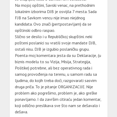
Na mojoj opštini, Savski venac, na prethodnim
lokalnim izborima DJB je osvijila 7 mesta. Sada
FJB na Savkom vencu nije imao niejdnog
kandidata. Ovo znači (pertpostavljam) da se
opštinski odbro raspao.
Slično se desilo i u Republičkoj skupštini. neki
pošteni poslanici su vratili svoje mandate DJB,
ostali nisu. DJB je izgubio poslaničku grupu.
Poenta moj komentara jesta da su Deklaracije, (u
biznis modelu to su Vizija, Misija, Strategija,
Politike) potrebne, ali bez operativnog rada i
samog provođenja na terenu, u samom radu sa
ljudima, do kojih treba doći, razgovarati sasvim
druga priča. To je pitanje ORGANIZACIJE. Nije
problem ako pogrešimo, problem je, ako greške
ponavljamo. I da završim citiraću jedan komentar,
koji odlično preslikava sve što nam se dešavalo i
dešava.