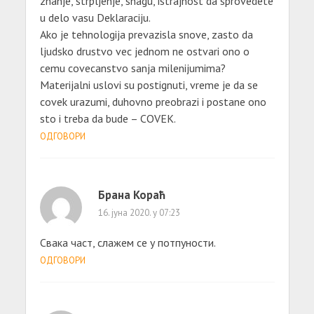
znanje, strpljenje, snagu, istrajnost da sprovedete
u delo vasu Deklaraciju.
Ako je tehnologija prevazisla snove, zasto da
ljudsko drustvo vec jednom ne ostvari ono o
cemu covecanstvo sanja milenijumima?
Materijalni uslovi su postignuti, vreme je da se
covek urazumi, duhovno preobrazi i postane ono
sto i treba da bude – COVEK.
ОДГОВОРИ
Брана Кораћ
16. јуна 2020. у 07:23
Свака част, слажем се у потпуности.
ОДГОВОРИ