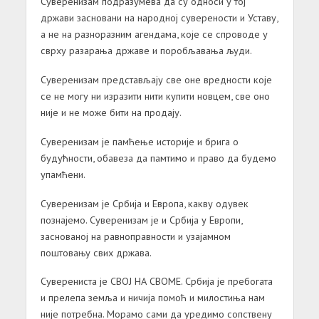
Суверенизам подразумева да су односи у тој
држави засновани на народној суверености и Уставу,
а не на разноразним агендама, које се спроводе у
сврху разарања државе и поробљавања људи.
Суверенизам представљају све оне вредности које
се не могу ни изразити нити купити новцем, све оно
није и не може бити на продају.
Суверенизам је памћење историје и брига о
будућности, обавеза да памтимо и право да будемо
упамћени.
Суверенизам је Србија и Европа, какву одувек
познајемо. Суверенизам је и Србија у Европи,
заснованој на равноправности и узајамном
поштовању свих држава.
Суверениста је СВОЈ НА СВОМЕ. Србија је пребогата
и прелепа земља и ничија помоћ и милостиња нам
није потребна. Морамо сами да уредимо сопствену