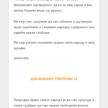
преузимамо одговорност да се за овај народ и ову
земљу боримо више од других,
Ми који смо одлучили да као озбиљни и одговорни
људи заштитимо и сачувамо народну сувереност као
највећи идеал слободе,
Ми који рачуне полажемо једино овом народу и овој
држави,
доносимо
ДЕКЛАРАЦИЈУ СУВЕРЕНИСТА
Природно право сваког народа је да сам одлучује о
својој судбини, да сам својом слободном вољом