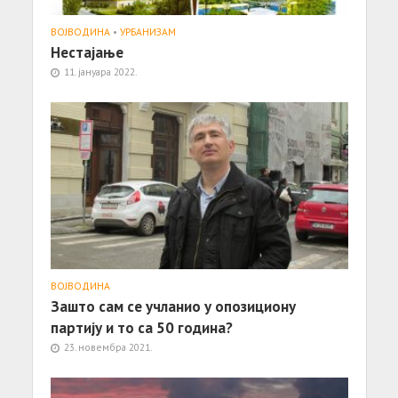
ВОЈВОДИНА
•
УРБАНИЗАМ
Нестајање
11. јануара 2022.
ВОЈВОДИНА
Зашто сам се учланио у опозициону
партију и то са 50 година?
23. новембра 2021.