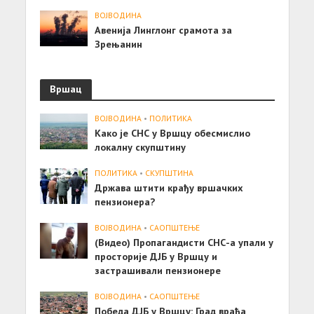
ВОЈВОДИНА
Авенија Линглонг срамота за
Зрењанин
Вршац
ВОЈВОДИНА
•
ПОЛИТИКА
Како је СНС у Вршцу обесмислио
локалну скупштину
ПОЛИТИКА
•
СКУПШТИНА
Држава штити крађу вршачких
пензионера?
ВОЈВОДИНА
•
САОПШТЕЊE
(Видео) Пропагандисти СНС-а упали у
просторије ДЈБ у Вршцу и
застрашивали пензионере
ВОЈВОДИНА
•
САОПШТЕЊE
Победа ДЈБ у Вршцу: Град враћа