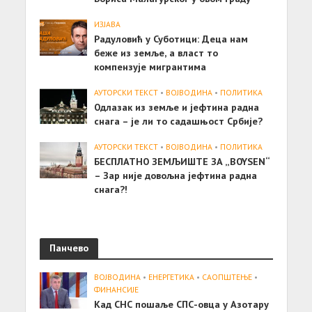
ИЗЈАВА
Радуловић у Суботици: Деца нам
беже из земље, а власт то
компензује мигрантима
АУТОРСКИ ТЕКСТ
•
ВОЈВОДИНА
•
ПОЛИТИКА
Одлазак из земље и јефтина радна
снага – је ли то садашњост Србије?
АУТОРСКИ ТЕКСТ
•
ВОЈВОДИНА
•
ПОЛИТИКА
БЕСПЛАТНО ЗЕМЉИШТЕ ЗА „BOYSEN“
– Зар није довољна јефтина радна
снага?!
Панчево
ВОЈВОДИНА
•
ЕНЕРГЕТИКА
•
САОПШТЕЊE
•
ФИНАНСИЈЕ
Кад СНС пошаље СПС-овца у Азотару