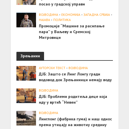
посао у градској управи
ВОЈВОДИНА
•
ЕКОНОМИЈА
•
ЗАПАДНА СРБИЈА
•
НАЈАВА
•
ПОЛИТИКА
Промоције “Машине за расипање
пара” у Ваљеву и Сремској
Митровици
Зрењанин
АУТОРСКИ ТЕКСТ
•
ВОЈВОДИНА
ДЈБ: Зашто се Линг Лонгу гради
водовод док Зрењанинци немају воду
ВОЈВОДИНА
ДЈБ: Проблеми родитеља деце која
иду у вртић “Невен”
ВОЈВОДИНА
Линглонг (фабрика гума) и наш однос
према утицају на животну средину