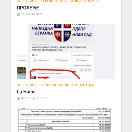
ВОЈВОДИНА
•
ГРАЂЕВИНА
•
ЕКОЛОГИЈА
•
САОБРАЋАЈ
ПРОЛЕЋЕ
15. марта 2022.
ВОЈВОДИНА
•
КОМЕНТАР
•
МЕДИЈИ
•
ПОЛИТИКА
La Haine
4. фебруара 2022.