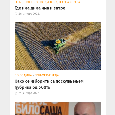
БЕЗБЕДНОСТ
•
ВОЈВОДИНА
•
ДРЖАВНА УПРАВА
Где има дима има и ватре
26. јануара 2022.
ВОЈВОДИНА
•
ПОЉОПРИВРЕДА
Како се изборити са поскупљењем
ђубрива од 300%
25. јануара 2022.