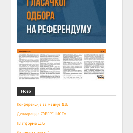
Ново
Конференције за медије ДЈБ
Декларација СУВЕРЕНИСТА
Платформа ДЈБ
Ко штампа новац?