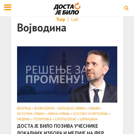
Ћир
|
Lat
Војводина
БЕОГРАД
•
ВОЈВОДИНА
•
ЗАПАДНА СРБИЈА
•
ИЗЈАВА
•
ИСТОЧНА СРБИЈА
•
ЈУЖНА СРБИЈА
•
КОСОВО И МЕТОХИЈА
•
МЕДИЈИ
•
ПОЛИТИКА
•
САОПШТЕЊE
•
ШУМАДИЈА
ДОСТА ЈЕ БИЛО ПОЗИВА УЧЕСНИКЕ
ЛОКАЛНИХ ИЗБОРА И МЕДИЈЕ НА ФЕР