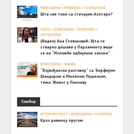
ВОЈВОДИНА
•
ПРИВРЕДА
•
САОПШТЕЊE
Шта све тоне са стечајем Азотаре?
VIDEO
•
ВОЈВОДИНА
•
ПОЛИТИКА
•
СКУПШТИНА
(Видео) Ана Стевановић: Шта се
стварно дешава у Парламенту види
се на “Изложби одбијених закона”
ВОЈВОДИНА
•
НАЈАВА
“Војвођански разговор” са Ђерфијем
Шандором и Миленом Пушељом,
тема: Живот у Панчеву
Сомбор
АУТОРСКИ ТЕКСТ
•
ВОЈВОДИНА
•
САОБРАЋАЈ
Кроз равницу пругом