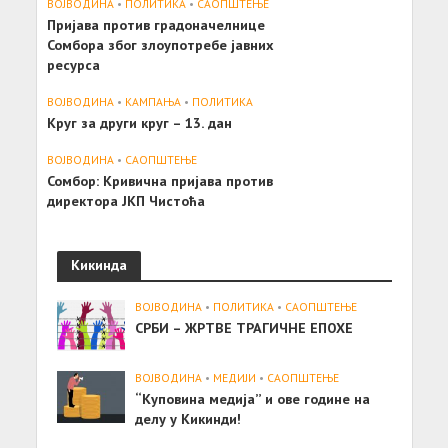
ВОЈВОДИНА
•
ПОЛИТИКА
•
САОПШТЕЊE
Пријава против градоначелнице
Сомбора због злоупотребе јавних
ресурса
ВОЈВОДИНА
•
КАМПАЊА
•
ПОЛИТИКА
Круг за други круг – 13. дан
ВОЈВОДИНА
•
САОПШТЕЊE
Сомбор: Кривична пријава против
директора ЈКП Чистоћа
Кикинда
ВОЈВОДИНА
•
ПОЛИТИКА
•
САОПШТЕЊE
СРБИ – ЖРТВЕ ТРАГИЧНЕ ЕПОХЕ
ВОЈВОДИНА
•
МЕДИЈИ
•
САОПШТЕЊE
“Куповина медија” и ове године на
делу у Кикинди!