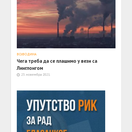
ВОЈВОДИНА
Чега треба да се плашимо у вези са
Линглонгом
23. новембра 2021.