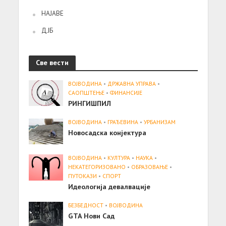
НАЈАВЕ
ДЈБ
Све вести
ВОЈВОДИНА
•
ДРЖАВНА УПРАВА
•
САОПШТЕЊE
•
ФИНАНСИЈЕ
РИНГИШПИЛ
ВОЈВОДИНА
•
ГРАЂЕВИНА
•
УРБАНИЗАМ
Новосадска конјектура
ВОЈВОДИНА
•
КУЛТУРА
•
НАУКА
•
НЕКАТЕГОРИЗОВАНО
•
ОБРАЗОВАЊЕ
•
ПУТОКАЗИ
•
СПОРТ
Идеологија девалвације
БЕЗБЕДНОСТ
•
ВОЈВОДИНА
GTA Нови Сад