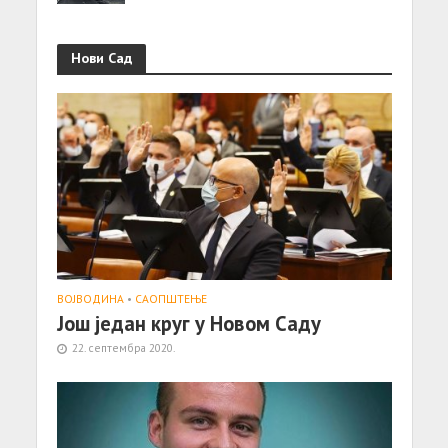
Нови Сад
ВОЈВОДИНА
•
САОПШТЕЊE
Jош један круг у Новом Саду
22. септембра 2020.