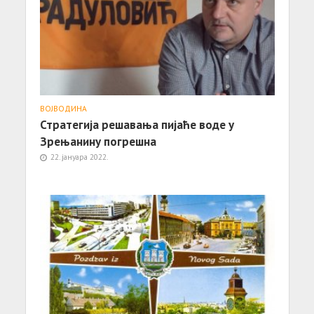
ВОЈВОДИНА
Стратегија решавања пијаће воде у
Зрењанину погрешна
22. јануара 2022.