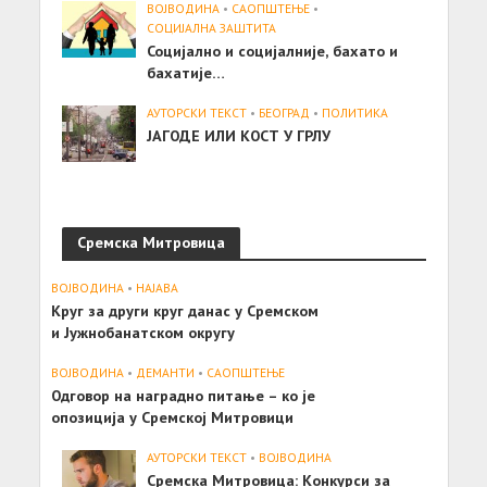
ВОЈВОДИНА
•
САОПШТЕЊE
•
СОЦИЈАЛНА ЗАШТИТА
Социјално и социјалније, бахато и
бахатије…
АУТОРСКИ ТЕКСТ
•
БЕОГРАД
•
ПОЛИТИКА
ЈАГОДЕ ИЛИ КОСТ У ГРЛУ
Сремска Митровица
ВОЈВОДИНА
•
НАЈАВА
Круг за други круг данас у Сремском
и Јужнобанатском округу
ВОЈВОДИНА
•
ДЕМАНТИ
•
САОПШТЕЊE
Одговор на наградно питање – ко је
опозиција у Сремској Митровици
АУТОРСКИ ТЕКСТ
•
ВОЈВОДИНА
Сремска Митровица: Конкурси за