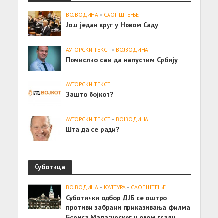
ВОЈВОДИНА
•
САОПШТЕЊE
Jош један круг у Новом Саду
АУТОРСКИ ТЕКСТ
•
ВОЈВОДИНА
Помислио сам да напустим Србију
АУТОРСКИ ТЕКСТ
Зашто бојкот?
АУТОРСКИ ТЕКСТ
•
ВОЈВОДИНА
Шта да се ради?
Суботица
ВОЈВОДИНА
•
КУЛТУРА
•
САОПШТЕЊE
Суботички одбор ДЈБ се оштро
противи забрани приказивања филма
Бориса Малагурског у овом граду