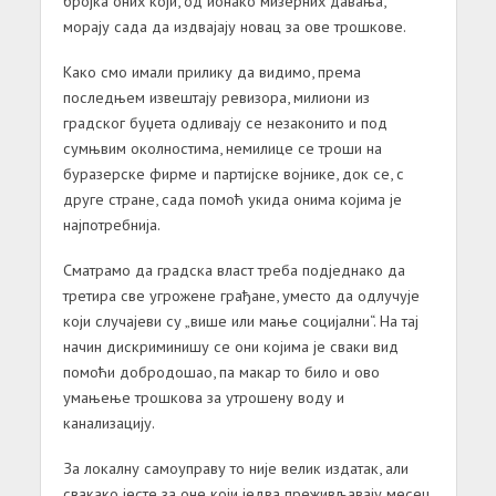
бројка оних који, од ионако мизерних давања,
морају сада да издвајају новац за ове трошкове.
Како смо имали прилику да видимо, према
последњем извештају ревизора, милиони из
градског буџета одливају се незаконито и под
сумњвим околностима, немилице се троши на
буразерске фирме и партијске војнике, док се, с
друге стране, сада помоћ укида онима којима је
најпотребнија.
Сматрамо да градска власт треба подједнако да
третира све угрожене грађане, уместо да одлучује
који случајеви су „више или мање социјални“. На тај
начин дискриминишу се они којима је сваки вид
помоћи добродошао, па макар то било и ово
умањење трошкова за утрошену воду и
канализацију.
За локалну самоуправу то није велик издатак, али
свакако јесте за оне који једва преживљавају месец.