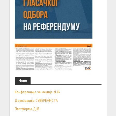
Ново
Конференције за медије ДЈБ
Декларација СУВЕРЕНИСТА
Платформа ДЈБ