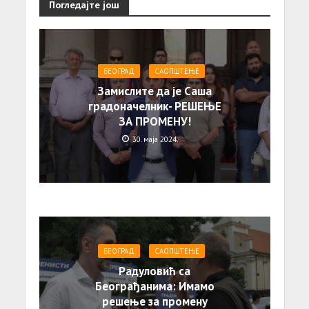
Погледајте још
БЕОГРАД
САОПШТЕЊE
Замислите да је Саша
градоначелник- РЕШЕЊЕ
ЗА ПРОМЕНУ!
30. маја 2024.
БЕОГРАД
САОПШТЕЊE
Радуловић са
Београђанима: Имамо
решење за промену