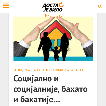
Ћир
|
Lat
ВОЈВОДИНА
•
САОПШТЕЊE
•
СОЦИЈАЛНА ЗАШТИТА
Социјално и
социјалније, бахато
и бахатије…