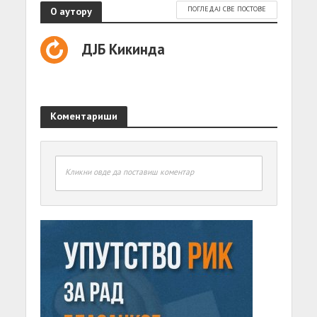
О аутору
ПОГЛЕДАЈ СВЕ ПОСТОВЕ
ДЈБ Кикинда
Коментариши
Кликни овде да поставиш коментар