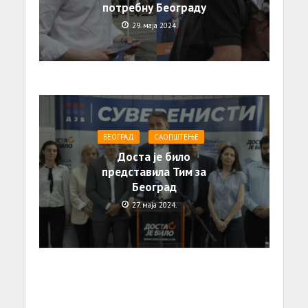
потребну Београду
29. маја 2024.
БЕОГРАД
САОПШТЕЊE
Доста је било
представила Тим за
Београд
27. маја 2024.