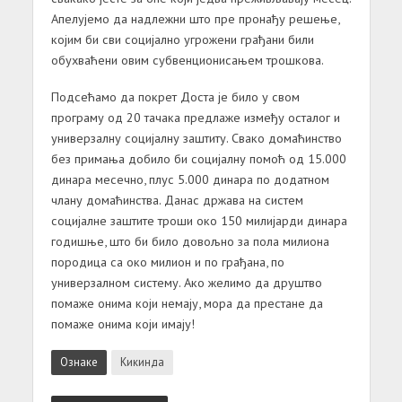
Апелујемо да надлежни што пре пронађу решење,
којим би сви социјално угрожени грађани били
обухваћени овим субвенционисањем трошкова.
Подсећамо да покрет Доста је било у свом
програму од 20 тачака предлаже између осталог и
универзалну социјалну заштиту. Свако домаћинство
без примања добило би социјалну помоћ од 15.000
динара месечно, плус 5.000 динара по додатном
члану домаћинства. Данас држава на систем
социјалне заштите троши око 150 милијарди динара
годишње, што би било довољно за пола милиона
породица са око милион и по грађана, по
универзалном систему. Ако желимо да друштво
помаже онима који немају, мора да престане да
помаже онима који имају!
Ознаке
Кикинда