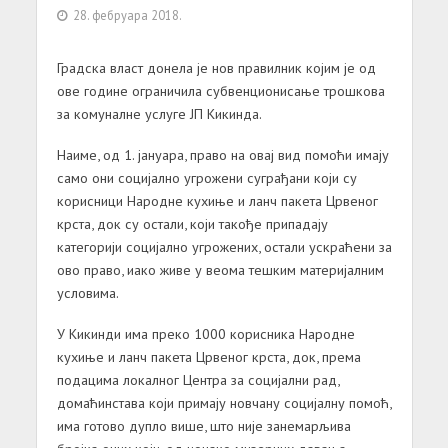
28. фебруара 2018.
Градска власт донела је нов правилник којим је од
ове године ограничила субвенционисање трошкова
за комуналне услуге ЈП Кикинда.
Наиме, од 1. јануара, право на овај вид помоћи имају
само они социјално угрожени суграђани који су
корисници Народне кухиње и ланч пакета Црвеног
крста, док су остали, који такође припадају
категорији социјално угрожених, остали ускраћени за
ово право, иако живе у веома тешким материјалним
условима.
У Кикинди има преко 1000 корисника Народне
кухиње и ланч пакета Црвеног крста, док, према
подацима локалног Центра за социјални рад,
домаћинстава који примају новчану социјалну помоћ,
има готово дупло више, што није занемарљива