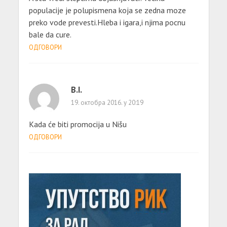
populacije je polupismena koja se zedna moze
preko vode prevesti.Hleba i igara,i njima pocnu
bale da cure.
ОДГОВОРИ
B.I.
19. октобра 2016. у 20:19
Kada će biti promocija u Nišu
ОДГОВОРИ