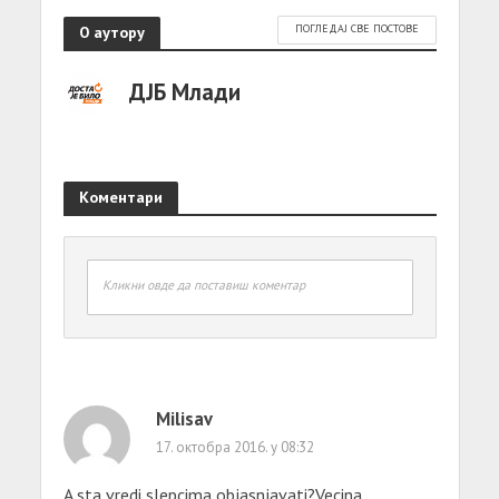
О аутору
ПОГЛЕДАЈ СВЕ ПОСТОВЕ
ДЈБ Млади
Коментари
Кликни овде да поставиш коментар
Milisav
17. октобра 2016. у 08:32
A sta vredi slepcima objasnjavati?Vecina