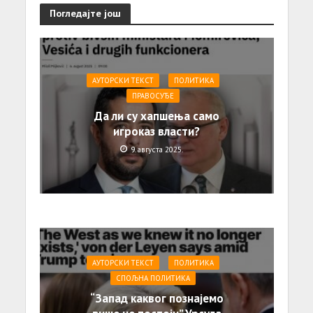
Погледајте још
АУТОРСКИ ТЕКСТ
ПОЛИТИКА
ПРАВОСУЂЕ
Да ли су хапшења само
игроказ власти?
9. августа 2025.
АУТОРСКИ ТЕКСТ
ПОЛИТИКА
СПОЉНА ПОЛИТИКА
“Запад каквог познајемо