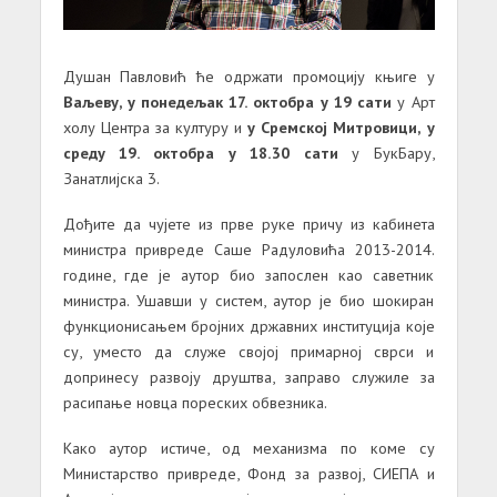
Душан Павловић ће одржати промоцију књиге у
Ваљеву, у понедељак 17. октобра у 19 сати
у Арт
холу Центра за културу и
у Сремској Митровици, у
среду 19. октобра у 18.30 сати
у БукБару,
Занатлијска 3.
Дођите да чујете из прве руке причу из кабинета
министра привреде Саше Радуловића 2013-2014.
године, где је аутор био запослен као саветник
министра. Ушавши у систем, аутор је био шокиран
функционисањем бројних државних институција које
су, уместо да служе својој примарној сврси и
допринесу развоју друштва, заправо служиле за
расипање новца пореских обвезника.
Како аутор истиче, од механизма по коме су
Министарство привреде, Фонд за развој, СИЕПА и