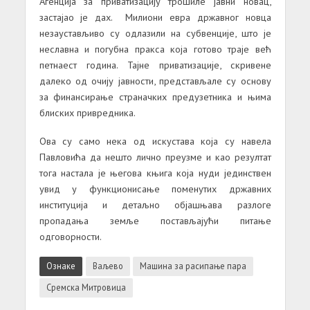
Агенција за приватизацију трошиле јавни новац,
застајао је дах. Милиони евра државног новца
незаустављиво су одлазили на субвенције, што је
неславна и погубна пракса која готово траје већ
петнаест година. Тајне приватизације, скривене
далеко од очију јавности, представљале су основу
за финансирање страначких предузетника и њима
блиских привредника.
Ова су само нека од искустава која су навела
Павловића да нешто лично преузме и као резултат
тога настала је његова књига која нуди јединствен
увид у функционисање поменутих државних
институција и детаљно објашњава разлоге
пропадања земље постављајући питање
одговорности.
Ознаке
Ваљево
Машина за расипање пара
Сремска Митровица