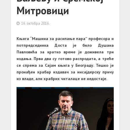
Митровици
16. октобра 2016.
Књига “Машина за расипање пара” професора и
потпредседника Доста је било Душана
Павловића за кратко време је доживела три
издања. Прва два су готово распродата, а треће
се спрема за Сајам књига у Београду. Тешко је
пронађен храбар издавач за инсајдерску причу
из владе, али храбрих читалаце не недостаје.