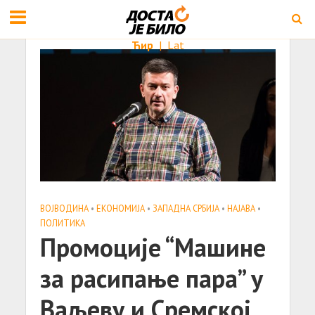
Ћир
|
Lat
ВОЈВОДИНА
•
ЕКОНОМИЈА
•
ЗАПАДНА СРБИЈА
•
НАЈАВА
•
ПОЛИТИКА
Промоције “Машине
за расипање пара” у
Ваљеву и Сремској