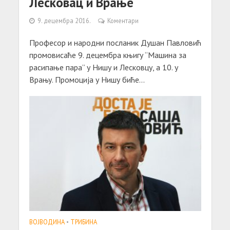
Лесковац и Врање
9. децембра 2016.
Коментари
Професор и народни посланик Душан Павловић
промовисаће 9. децембра књигу “Машина за
расипање пара” у Нишу и Лесковцу, а 10. у
Врању. Промоција у Нишу биће...
ВОЈВОДИНА
•
ТРИБИНА