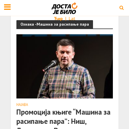
Ћир
|
Lat
Ознака -Машина за расипање пара
НАЈАВА
Промоција књиге “Машина за
расипање пара”: Ниш,