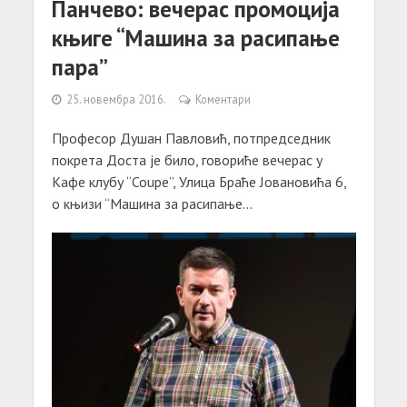
Панчево: вечерас промоција
књиге “Машина за расипање
пара”
25. новембра 2016.
Коментари
Професор Душан Павловић, потпредседник
покрета Доста је било, говориће вечерас у
Кафе клубу “Coupe”, Улица Браће Јовановића 6,
о књизи “Машина за расипање...