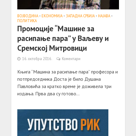
ВОЈВОДИНА
•
ЕКОНОМИЈА
•
ЗАПАДНА СРБИЈА
•
НАЈАВА
•
ПОЛИТИКА
Промоције “Машине за
расипање пара” у Ваљеву и
Сремској Митровици
16. октобра 2016.
Коментари
Књига “Машина за расипање пара” професора и
потпредседника Доста је било Душана
Павловића за кратко време је доживела три
издања. Прва два су готово...