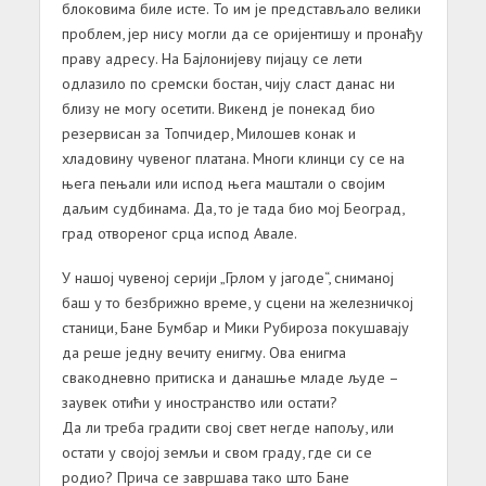
блоковима биле исте. То им је представљало велики
проблем, јер нису могли да се оријентишу и пронађу
праву адресу. На Бајлонијеву пијацу се лети
одлазило по сремски бостан, чију сласт данас ни
близу не могу осетити. Викенд је понекад био
резервисан за Топчидер, Милошев конак и
хладовину чувеног платана. Многи клинци су се на
њега пењали или испод њега маштали о својим
даљим судбинама. Да, то је тада био мој Београд,
град отвореног срца испод Авале.
У нашој чувеној серији „Грлом у јагоде“, сниманој
баш у то безбрижно време, у сцени на железничкој
станици, Бане Бумбар и Мики Рубироза покушавају
да реше једну вечиту енигму. Ова енигма
свакодневно притиска и данашње младе људе –
заувек отићи у иностранство или остати?
Да ли треба градити свој свет негде напољу, или
остати у својој земљи и свом граду, где си се
родио? Прича се завршава тако што Бане