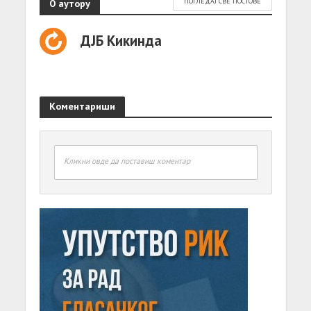
О аутору
ПОГЛЕДАЈ СВЕ ПОСТОВЕ
ДЈБ Кикинда
Коментариши
Кликни овде да поставиш коментар