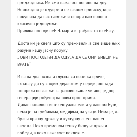
предходника. Ми смо нажалост поново на дну.
Неопходно је одупрети се таквом притиску, који
покушава да нас самеље и створи нам поново
класично једноумље.
Прилика постоји већ 4. марта и грађани то осећају.
Доста им је свега што су преживели, а све више њих
разуме нашу јасну поруку:
„ ОВИ ПОСТОЈЕЋИ ДА ОДУ, А ДА СЕ ОНИ БИВШИ НЕ
ВРАТЕ“
И наша два позната глумца са почетка приче,
схватају да су својим дијалогом у серији још тада
отворили поглавље за размишљање читавој једној
генерацији рођеној на овим просторима.
Данас нажалост интелектуална елита углавном ћути,
нема је на трибинама, медијима, на улици. Нема је, да
брани правну државу и културну свест нашег
народа. Неко временом тешку битку издржи и
победи, а неко нажалост поклекне.