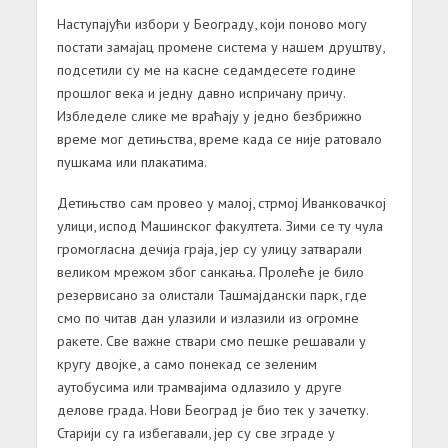
Наступајући избори у Београду, који поново могу
постати замајац промене система у нашем друштву,
подсетили су ме на касне седамдесете године
прошлог века и једну давно испричану причу.
Избледеле слике ме враћају у једно безбрижно
време мог детињства, време када се није ратовало
пушкама или плакатима.
Детињство сам провео у малој, стрмој Иванковачкој
улици, испод Машинског факултета. Зими се ту чула
громогласна дечија граја, јер су улицу затварали
великом мрежом због санкања. Пролеће је било
резервисано за олистали Ташмајдански парк, где
смо по читав дан улазили и излазили из огромне
ракете. Све важне ствари смо пешке решавали у
кругу двојке, а само понекад се зеленим
аутобусима или трамвајима одлазило у друге
делове града. Нови Београд је био тек у зачетку.
Старији су га избегавали, јер су све зграде у