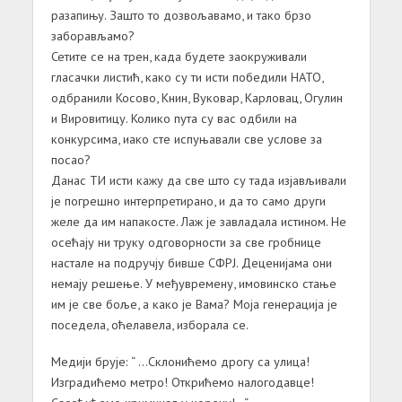
разапињу. Зашто то дозвољавамо, и тако брзо
заборављамо?
Сетите се на трен, када будете заокруживали
гласачки листић, како су ти исти победили НАТО,
одбранили Косово, Книн, Вуковар, Карловац, Огулин
и Вировитицу. Колико пута су вас одбили на
конкурсима, иако сте испуњавали све услове за
посао?
Данас ТИ исти кажу да све што су тада изјављивали
је погрешно интерпретирано, и да то само други
желе да им напакосте. Лаж је завладала истином. Не
осећају ни труку одговорности за све гробнице
настале на подручју бивше СФРЈ. Деценијама они
немају решење. У међувремену, имовинско стање
им је све боље, а како је Вама? Моја генерација је
поседела, оћелавела, изборала се.
Медији брује: “ …Склонићемо дрогу са улица!
Изградићемо метро! Открићемо налогодавце!