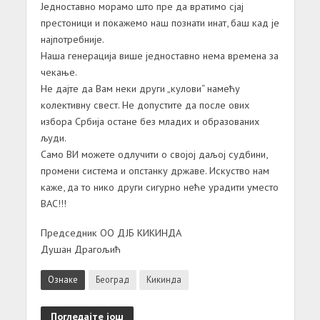
Једноставно морамо што пре да вратимо сјај
престоници и покажемо наш познати инат, баш кад је
најпотребније.
Наша генерација више једноставно нема времена за
чекање.
Не дајте да Вам неки други „кулови“ намећу
колективну свест. Не допустите да после ових
избора Србија остане без младих и образованих
људи.
Само ВИ можете одлучити о својој даљој судбини,
промени система и опстанку државе. Искуство нам
каже, да то нико други сигурно неће урадити уместо
ВАС!!!
Председник ОО ДЈБ КИКИНДА
Душан Драгољић
Ознаке
Београд
Кикинда
Погледајте још