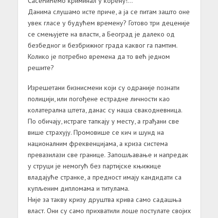
Сасећићемо криминал у корену!…“
Данима слушамо исте приче, а ја се питам зашто оне
увек гласе у будућем времену? Готово три деценије
се смењујете на власти, а Београд је далеко од
безбедног и безбрижног града каквог га памтим.
Колико је потребно времена да то већ једном
решите?
Изрешетани бизнисмени који су одраније познати
полицији, или погођене естрадне личности као
колатерална штета, данас су наша свакодневница.
По обичају, истраге тапкају у месту, а грађани све
више страхују. Промовише се кич и шунд на
националним фреквенцијама, а криза система
превазилази све границе. Запошљавање и напредак
у струци је немогућ без партијске књижице
владајуће странке, а предност имају кандидати са
купљеним дипломама и титулама.
Није за такву кризу друштва крива само садашња
власт. Они су само прихватили лоше постулате својих