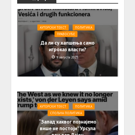
АУТОРСКИ ТЕКСТ
ПОЛИТИКА
ПРАВОСУЂЕ
Да ли су хапшења само
игроказ власти?
9. августа 2025.
АУТОРСКИ ТЕКСТ
ПОЛИТИКА
СПОЉНА ПОЛИТИКА
“Запад каквог познајемо
више не постоји” Урсула
вон дер Лајен