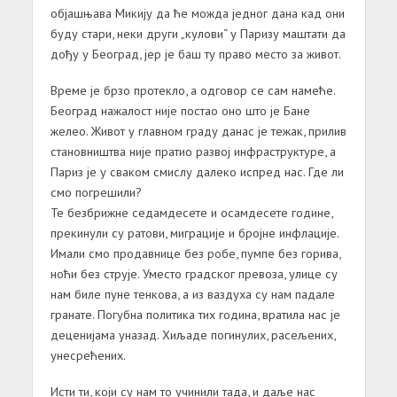
објашњава Микију да ће можда једног дана кад они
буду стари, неки други „кулови“ у Паризу маштати да
дођу у Београд, јер је баш ту право место за живот.
Време је брзо протекло, а одговор се сам намеће.
Београд нажалост није постао оно што је Бане
желео. Живот у главном граду данас је тежак, прилив
становништва није пратио развој инфраструктуре, а
Париз је у сваком смислу далеко испред нас. Где ли
смо погрешили?
Те безбрижне седамдесете и осамдесете године,
прекинули су ратови, миграције и бројне инфлације.
Имали смо продавнице без робе, пумпе без горива,
ноћи без струје. Уместо градског превоза, улице су
нам биле пуне тенкова, а из ваздуха су нам падале
гранате. Погубна политика тих година, вратила нас је
деценијама уназад. Хиљаде погинулих, расељених,
унесрећених.
Исти ти, који су нам то учинили тада, и даље нас