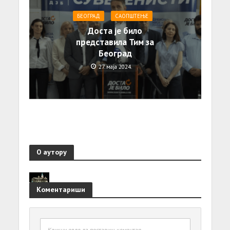
БЕОГРАД
САОПШТЕЊE
Доста је било
представила Тим за
Београд
27. маја 2024.
О аутору
Коментариши
Кликни овде да поставиш коментар