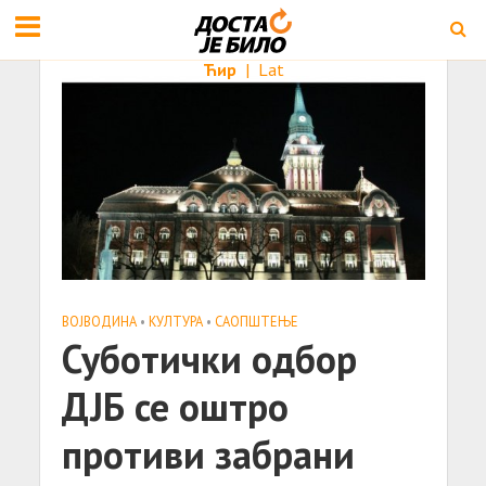
Ћир
|
Lat
ВОЈВОДИНА
•
КУЛТУРА
•
САОПШТЕЊE
Суботички одбор
ДЈБ се оштро
противи забрани