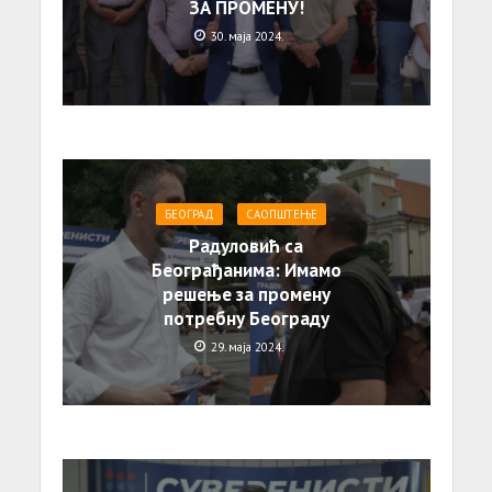
ЗА ПРОМЕНУ!
30. маја 2024.
БЕОГРАД
САОПШТЕЊE
Радуловић са
Београђанима: Имамо
решење за промену
потребну Београду
29. маја 2024.