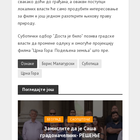
свакако доћи до грађана, а овакви поступци
локалних власти ће само продубити интересовање
за филм и још једном разоткрити њихову праву
природу.
Суботички одбор “Доста је било” позива градске
власти да промене одлуку и омогуће пројекцију
филма “Црна Гора: Подељена земља” што пре.
Ознаке
Борис Малагурски
Суботица
Црна Гора
Погледајте још
БЕОГРАД
САОПШТЕЊE
Замислите да је Саша
градоначелник- РЕШЕЊЕ