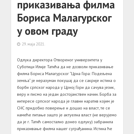
приказивања филма
Бориса Малагурског
у овом граду
29. маја 2021.
Одлука директора Отвореног универзитета у
Суботици Илије Татића да не дозволи приказивање
филма Бориса Малагурског “Црна Гора: Подељена
земља” је неразуман покушај да се сакрије истина о
борби српског народа у Црној Гори да сачува језик,
веру и писмо на један достојанствен начин. Борба за
интересе српског народа је главни наратив којим је
СНС придобио поверење и дошао на власт, те се
намеће питање зашто је актуелна власт (не верујемо
да је г. Татић самостално донео одлуку) забранила
приказивање филма нашег суграђанина. Истина ће