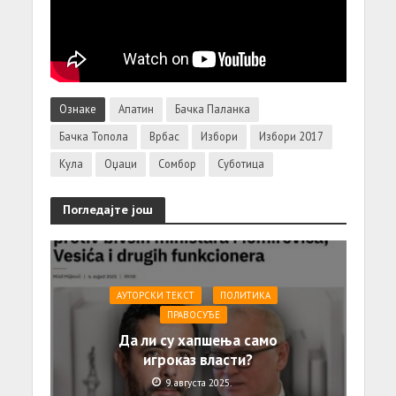
Ознаке
Апатин
Бачка Паланка
Бачка Топола
Врбас
Избори
Избори 2017
Кула
Оџаци
Сомбор
Суботица
Погледајте још
АУТОРСКИ ТЕКСТ
ПОЛИТИКА
ПРАВОСУЂЕ
Да ли су хапшења само
игроказ власти?
9. августа 2025.