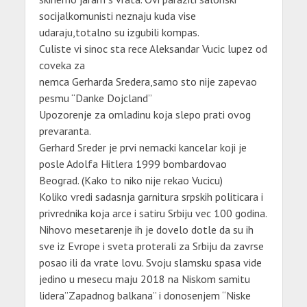
socijalkomunisti neznaju kuda vise
udaraju,totalno su izgubili kompas.
Culiste vi sinoc sta rece Aleksandar Vucic lupez od
coveka za
nemca Gerharda Sredera,samo sto nije zapevao
pesmu “Danke Dojcland”
Upozorenje za omladinu koja slepo prati ovog
prevaranta.
Gerhard Sreder je prvi nemacki kancelar koji je
posle Adolfa Hitlera 1999 bombardovao
Beograd. (Kako to niko nije rekao Vucicu)
Koliko vredi sadasnja garnitura srpskih politicara i
privrednika koja arce i satiru Srbiju vec 100 godina.
Nihovo mesetarenje ih je dovelo dotle da su ih
sve iz Evrope i sveta proterali za Srbiju da zavrse
posao ili da vrate lovu. Svoju slamsku spasa vide
jedino u mesecu maju 2018 na Niskom samitu
lidera”Zapadnog balkana” i donosenjem “Niske