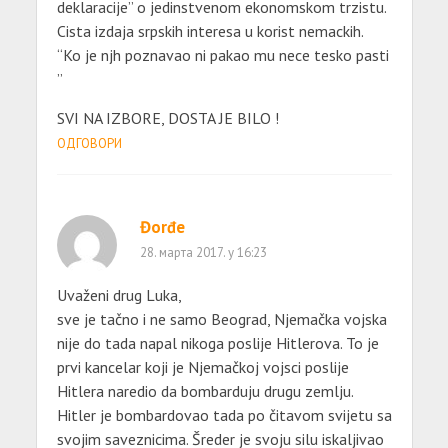
deklaracije” o jedinstvenom ekonomskom trzistu.
Cista izdaja srpskih interesa u korist nemackih.
“Ko je njh poznavao ni pakao mu nece tesko pasti
”
SVI NA IZBORE, DOSTA JE BILO !
ОДГОВОРИ
Đorđe
28. марта 2017. у 16:23
Uvaženi drug Luka,
sve je tačno i ne samo Beograd, Njemačka vojska
nije do tada napal nikoga poslije Hitlerova. To je
prvi kancelar koji je Njemačkoj vojsci poslije
Hitlera naredio da bombarduju drugu zemlju.
Hitler je bombardovao tada po čitavom svijetu sa
svojim saveznicima. Šreder je svoju silu iskaljivao