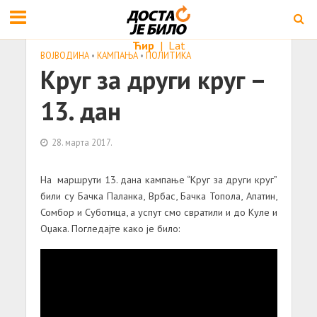
Ћир
|
Lat
ВОЈВОДИНА
•
КАМПАЊА
•
ПОЛИТИКА
Круг за други круг –
13. дан
28. марта 2017.
На маршрути 13. дана кампање “Круг за други круг”
били су Бачка Паланка, Врбас, Бачка Топола, Апатин,
Сомбор и Суботица, а успут смо свратили и до Куле и
Оџака. Погледајте како је било: