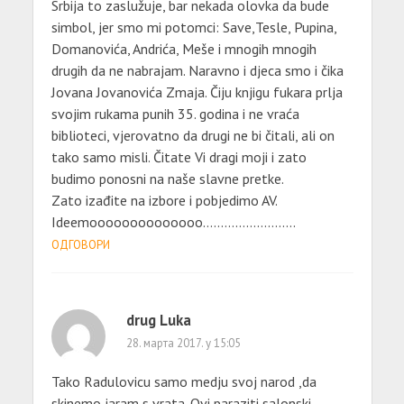
Srbija to zaslužuje, bar nekada olovka da bude
simbol, jer smo mi potomci: Save,Tesle, Pupina,
Domanovića, Andrića, Meše i mnogih mnogih
drugih da ne nabrajam. Naravno i djeca smo i čika
Jovana Jovanovića Zmaja. Čiju knjigu fukara prlja
svojim rukama punih 35. godina i ne vraća
biblioteci, vjerovatno da drugi ne bi čitali, ali on
tako samo misli. Čitate Vi dragi moji i zato
budimo ponosni na naše slavne pretke.
Zato izađite na izbore i pobjedimo AV.
Ideemoooooooooooooo……………………..
ОДГОВОРИ
drug Luka
28. марта 2017. у 15:05
Tako Radulovicu samo medju svoj narod ,da
skinemo jaram s vrata. Ovi paraziti salonski