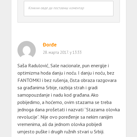
Кликни овде да поставиш коментар
Đorđe
28. марта 2017. у 13:33
Saša Radulović, Sale nacionale, pun energije i
optimizma hoda danju i noću. I danju i noću, bez
FANTOMKI i bez rušenja, čista obraza razgovara
sa građanima Srbije, razbija strah i gradi
samopouzdanje i nadu kod građana. Ako
pobijedimo, a hoćemo, ovim stazama se treba
jednoga dana prošetati i nazvati “Stazama olovka
revolucije”. Nije ovo poređenje sa nekim ranijim
vremenima, ali da jednom olovka pobijedi
umjesto puške i drugih ružnih stvari u Srbiji.