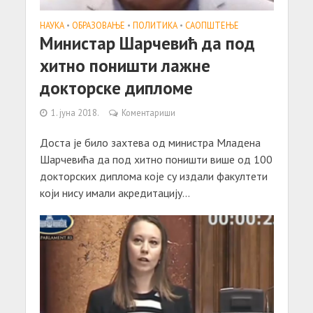
НАУКА
•
ОБРАЗОВАЊЕ
•
ПОЛИТИКА
•
САОПШТЕЊE
Министар Шарчевић да под
хитно поништи лажне
докторске дипломе
1. јуна 2018.
Коментариши
Доста је било захтева од министра Младена
Шарчевића да под хитно поништи више од 100
докторских диплома које су издали факултети
који нису имали акредитацију...