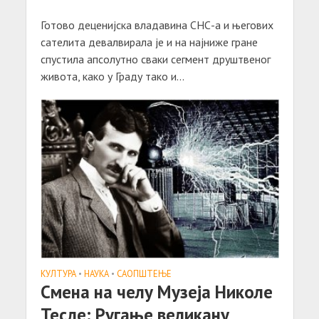
Готово деценијска владавина СНС-а и његових
сателита девалвирала је и на најниже гране
спустила апсолутно сваки сегмент друштвеног
живота, како у Граду тако и...
КУЛТУРА
•
НАУКА
•
САОПШТЕЊE
Сменa на челу Mузеја Николe
Теслe: Ругање великану