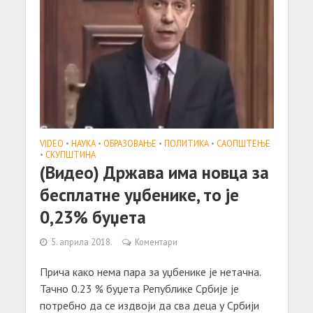
VIDEO
•
НАУКА
•
ОБРАЗОВАЊЕ
•
ПОЛИТИКА
•
САОПШТЕЊE
•
СКУПШТИНА
(Видео) Држава има новца за
бесплатне уџбенике, то је
0,23% буџета
5. априла 2018.
Коментари
Прича како нема пара за уџбенике је нетачна.
Тачно 0.23 % буџета Републике Србије је
потребно да се издвоји да сва деца у Србији