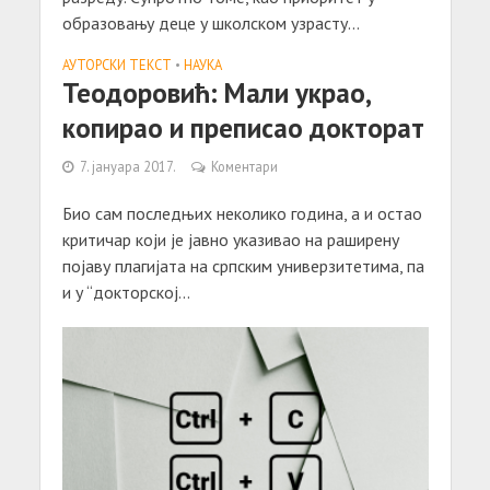
образовању деце у школском узрасту...
АУТОРСКИ ТЕКСТ
•
НАУКА
Теодоровић: Мали украо,
копирао и преписао докторат
7. јануара 2017.
Коментари
Био сам последњих неколико година, а и остао
критичар који је јавно указивао на раширену
појаву плагијата на српским универзитетима, па
и у “докторској...