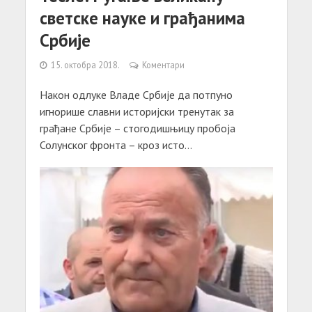
светске науке и грађанима
Србије
15. октобра 2018.
Коментари
Након одлуке Владе Србије да потпуно
игнорише славни историјски тренутак за
грађане Србије – стогодишњицу пробоја
Солунског фронта – кроз исто...