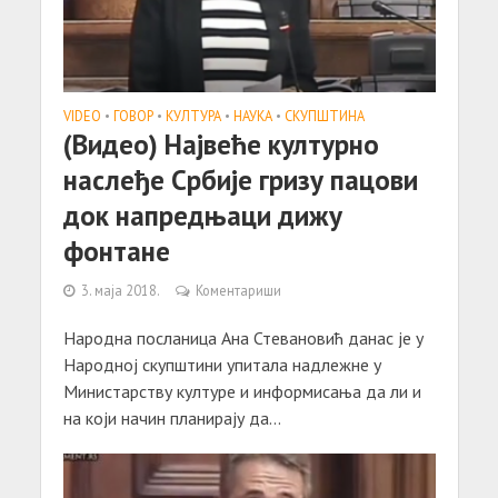
VIDEO
•
ГОВОР
•
КУЛТУРА
•
НАУКА
•
СКУПШТИНА
(Видео) Највеће културно
наслеђе Србије гризу пацови
док напредњаци дижу
фонтане
3. маја 2018.
Коментариши
Народна посланица Ана Стевановић данас је у
Народној скупштини упитала надлежне у
Министарству културе и информисања да ли и
на који начин планирају да...