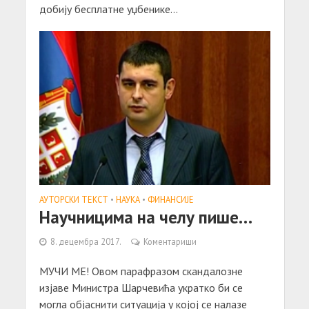
добију бесплатне уџбенике...
АУТОРСКИ ТЕКСТ
•
НАУКА
•
ФИНАНСИЈЕ
Научницима на челу пише…
8. децембра 2017.
Коментариши
МУЧИ МЕ! Овом парафразом скандалозне
изјаве Министра Шарчевића укратко би се
могла објаснити ситуација у којој се налазе