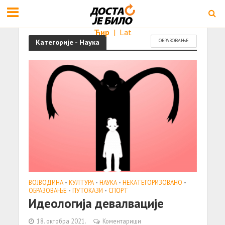
Ћир
|
Lat
Категорије - Наука
ОБРАЗОВАЊЕ
ВОЈВОДИНА
•
КУЛТУРА
•
НАУКА
•
НЕКАТЕГОРИЗОВАНО
•
ОБРАЗОВАЊЕ
•
ПУТОКАЗИ
•
СПОРТ
Идеологија девалвације
18. октобра 2021.
Коментариши