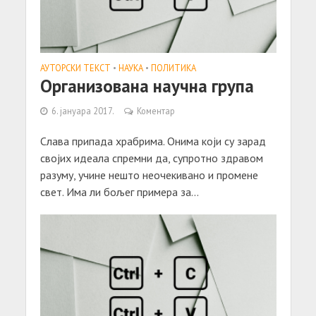
АУТОРСКИ ТЕКСТ
•
НАУКА
•
ПОЛИТИКА
Организована научна група
6. јануара 2017.
Коментар
Слава припада храбрима. Онима који су зарад
својих идеала спремни да, супротно здравом
разуму, учине нешто неочекивано и промене
свет. Има ли бољег примера за...