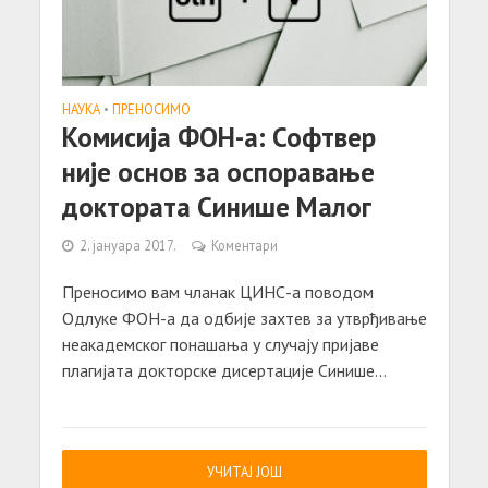
НАУКА
•
ПРЕНОСИМО
Комисија ФОН-а: Софтвер
није основ за оспоравање
доктората Синише Малог
2. јануара 2017.
Коментари
Преносимо вам чланак ЦИНС-а поводом
Одлуке ФОН-а да одбије захтев за утврђивање
неакадемског понашања у случају пријаве
плагијата докторске дисертације Синише...
УЧИТАЈ ЈОШ