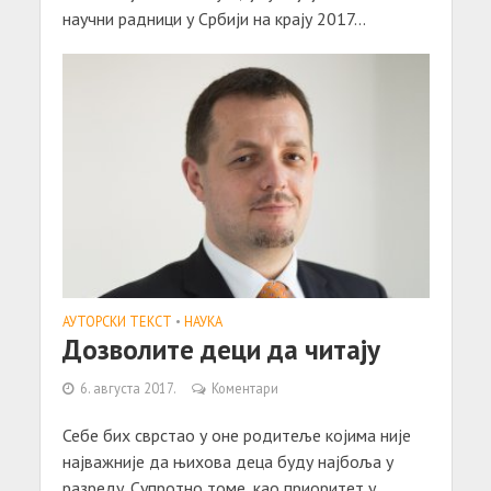
научни радници у Србији на крају 2017...
АУТОРСКИ ТЕКСТ
•
НАУКА
Дозволите деци да читају
6. августа 2017.
Коментари
Себе бих сврстао у оне родитеље којима није
најважније да њихова деца буду најбоља у
разреду. Супротно томе, као приоритет у