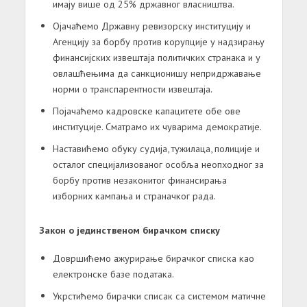
имају више од 25% државног власништва.
Ојачаћемо Државну ревизорску институцију и
Агенцију за борбу против корупције у надзирању
финансијских извештаја политичких странака и у
овлашћењима да санкционишу непридржавање
норми о транспарентности извештаја.
Појачаћемо кадровске капацитете обе ове
институције. Сматрамо их чуварима демократије.
Наставићемо обуку судија, тужилаца, полиције и
осталог специјализованог особља неопходног за
борбу против незаконитог финансирања
изборних кампања и страначког рада.
Закон о јединственом бирачком списку
Довршићемо ажурирање бирачког списка као
електронске базе података.
Укрстићемо бирачки списак са системом матичне