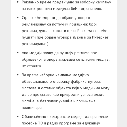
Рекламно време предвиђено за изборну кампању
на електронским медијима биће ограничено.
Странке ће морати да објаве уговор о
рекламирању са потпуним подацима: број
реклама, дужина спота, и цена. Реклама се неће
пуштати пре објаве уговора. (Важи и за Интернет
рекламирање.)
Ако медији почну да пуштају рекламе пре
објављеног уговора, кажњава се власник медија,
не странка.
За време изборне кампање медијско
обавештавање о отварању фабрика, путева,
мостова, и осталих објеката који у медијима могу
да се представе као привредни успеси владе
могуће је без живог учешћа и помињања
политичара.
Обавезаћемо електронске медије да припреме
посебне ТВ и радио програме за едукацију