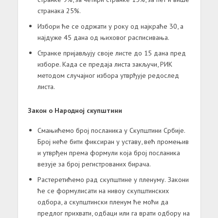
странака 25%.
Избори ће се одржати у року од најкраће 30, а
најдуже 45 дана од њиховог расписивања.
Странке пријављују своје листе до 15 дана пред
изборе. Када се предаја листа закључи, РИК
методом случајног избора утврђује редослед
листа.
Закон о Народној скупштини
Смањићемо број посланика у Скупштини Србије.
Број неће бити фиксиран у уставу, већ промењив
и утврђен према формули која број посланика
везује за број регистрованих бирача.
Растеретићемо рад скупштине у пленуму. Закони
ће се формулисати на нивоу скупштинских
одбора, а скупштински пленум ће моћи да
предлог прихвати, одбаци или га врати одбору на