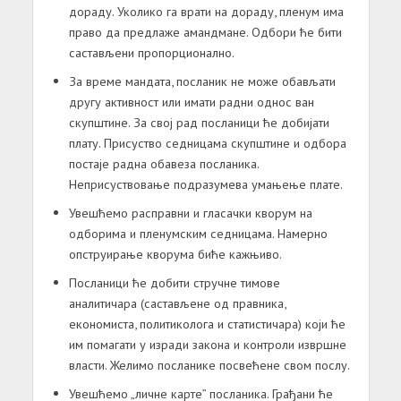
дораду. Уколико га врати на дораду, пленум има
право да предлаже амандмане. Одбори ће бити
састављени пропорционално.
За време мандата, посланик не може обављати
другу активност или имати радни однос ван
скупштине. За свој рад посланици ће добијати
плату. Присуство седницама скупштине и одбора
постаје радна обавеза посланика.
Неприсуствовање подразумева умањење плате.
Увешћемо расправни и гласачки кворум на
одборима и пленумским седницама. Намерно
опструирање кворума биће кажњиво.
Посланици ће добити стручне тимове
аналитичара (састављене од правника,
економиста, политиколога и статистичара) који ће
им помагати у изради закона и контроли извршне
власти. Желимо посланике посвећене свом послу.
Увешћемо „личне карте” посланика. Грађани ће