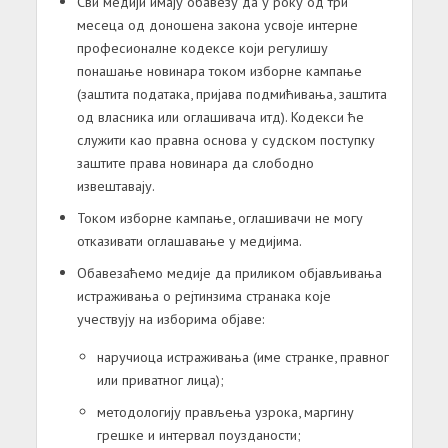
Сви медији имају обавезу да у року од три
месеца од доношена закона усвоје интерне
професионалне кодексе који регулишу
понашање новинара током изборне кампање
(заштита података, пријава подмићивања, заштита
од власника или оглашивача итд). Кодекси ће
служити као правна основа у судском поступку
заштите права новинара да слободно
извештавају.
Током изборне кампање, оглашивачи не могу
отказивати оглашавање у медијима.
Обавезаћемо медије да приликом објављивања
истраживања о рејтинзима странака које
учествују на изборима објаве:
наручиоца истраживања (име странке, правног
или приватног лица);
методологију прављења узрока, маргину
грешке и интервал поузданости;