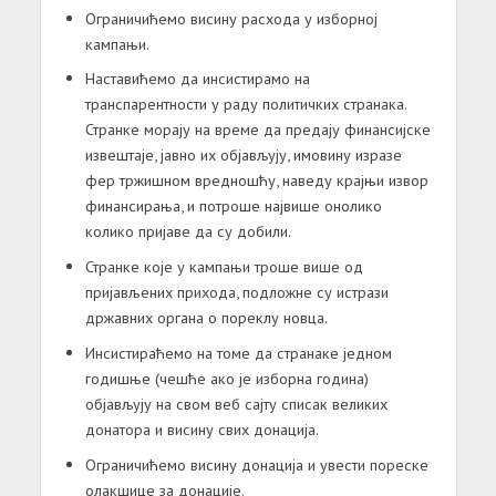
Ограничићемо висину расхода у изборној
кампањи.
Наставићемо да инсистирамо на
транспарентности у раду политичких странака.
Странке морају на време да предају финансијске
извештаје, јавно их објављују, имовину изразе
фер тржишном вредношћу, наведу крајњи извор
финансирања, и потроше највише онолико
колико пријаве да су добили.
Странке које у кампањи троше више од
пријављених прихода, подложне су истрази
државних органа о пореклу новца.
Инсистираћемо на томе да странаке једном
годишње (чешће ако је изборна година)
објављују на свом веб сајту списак великих
донатора и висину свих донација.
Ограничићемо висину донација и увести пореске
олакшице за донације.