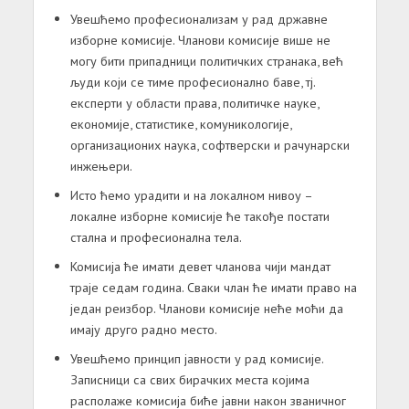
Увешћемо професионализам у рад државне
изборне комисије. Чланови комисије више не
могу бити припадници политичких странака, већ
људи који се тиме професионално баве, тј.
експерти у области права, политичке науке,
економије, статистике, комуникологије,
организационих наука, софтверски и рачунарски
инжењери.
Исто ћемо урадити и на локалном нивоу –
локалне изборне комисије ће такође постати
стална и професионална тела.
Комисија ће имати девет чланова чији мандат
траје седам година. Сваки члан ће имати право на
један реизбор. Чланови комисије неће моћи да
имају друго радно место.
Увешћемо принцип јавности у рад комисије.
Записници са свих бирачких места којима
располаже комисија биће јавни након званичног