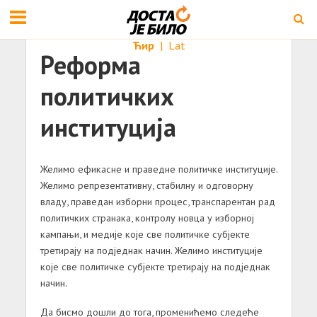
Ћир
|
Lat
Реформа
политичких
институција
Желимо ефикасне и праведне политичке институције.
Желимо репрезентативну, стабилну и одговорну
владу, праведан изборни процес, транспарентан рад
политичких странака, контролу новца у изборној
кампањи, и медије које све политичке субјекте
третирају на подједнак начин. Желимо институције
које све политичке субјекте третирају на подједнак
начин.
Да бисмо дошли до тога, променићемо следеће