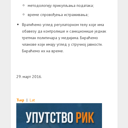
методологију прикупљања података;
време спровођења истраживања;
Вратићемо углед регулаторном телу које има
обавезу да контролише и санкционише једнак
третман политичара у медијима. Бираћемо
чланове који имају углед у стручној јавности.
Бираћемо их на време.
29. март 2016.
Ћир
|
Lat