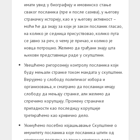
имати увид у биографију и имовинско стање
сваког посланика (пре и после сазива), у његову
страначку историју, као и у његову активност –
моћи ће да знају за који је закон посланик гласао,
на колико је седница присуствовао, колико пута
се јавио за реч, о чему је причао, и колико је
новца потрошио. Желимо да грађани знају шта
њихови представници раде у скупштини.
Увешћемо ригорознију контролу посланика који
буду мењали странке током мандата у скупштини.
Верујемо у слободу политичког избора и
организовања, и сматрамо да посланици имају
слободу да мењају странке, али желимо да
спречимо корупцију. Промену страначке
припадности као последицу корупције
третираћемо као кривично дело.
Укинућемо посебно изјашњавање Скупштине о
имунитету посланика које посланика штити од
кривичног поступка за тешка кривична дела.