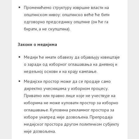
Променићемо структуру извршне власти на
општинском нивоу: општинско веће ће бити
одговорно председнику општине (он ће га
бирати, а не скупштина).
Закони о медијима
Медији ће имати обавезу да објављују извештаје
о заради од изборног оглашавања на дневној и
недељној основи и на крају кампање.
Медијски простор може да се продаје само
директно учесницима у изборном процесу.
Приватно или правно лице које не учествује на
изборима не може куповати простор за изборно
оглашавање. Куповина рекламног простора за
изборе унапред није дозвољена. Препродаја
медијског простора другом политичком субјекту
није дозвољена.