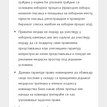
грађана у којима ће упознати грађане са
основама изборног процеса (природом избора,
начином гласања и понашања на изборном месту,
тајности гласања, регистрацијом и провером
бирачког списка, жалбом на изборни процес итд).
Приватни медији не морају да учествују у
изборној кампањи, али ако одлуче да учествују
морају да се подвргну свим правилима
представљања које учесницима гарантују
непристрасан начин представљања и понуде им
рекламни медијски простор под једнаким
условима.
Држава гарантује право новинарима да обављају
своје послове у складу са принципима једнаког
медијског третмана и етичког кодекса
новинарства. Било какав облик претње или
напада на новинара третираће се као
угрожавање људских права.