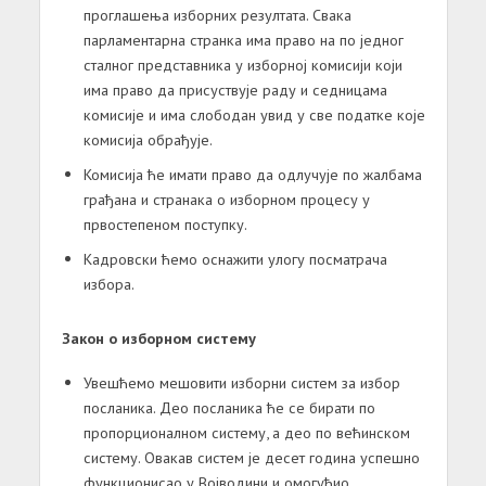
проглашења изборних резултата. Свака
парламентарна странка има право на по једног
сталног представника у изборној комисији који
има право да присуствује раду и седницама
комисије и има слободан увид у све податке које
комисија обрађује.
Комисија ће имати право да одлучује по жалбама
грађана и странака о изборном процесу у
првостепеном поступку.
Кадровски ћемо оснажити улогу посматрача
избора.
Закон о изборном систему
Увешћемо мешовити изборни систем за избор
посланика. Део посланика ће се бирати по
пропорционалном систему, а део по већинском
систему. Овакав систем је десет година успешно
функционисао у Војводини и омогућио