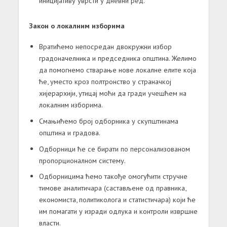
иницијативу уврсти у дневни ред.
Закон о локалним изборима
Вратићемо непосредан двокружни избор
градоначелника и председника општина. Желимо
да помогнемо стварање нове локалне елите која
ће, уместо кроз полтронство у страначкој
хијерархији, утицај моћи да гради учешћем на
локалним изборима.
Смањићемо број одборника у скупштинама
општина и градова.
Одборници ће се бирати по персонализованом
пропорционалном систему.
Одборницима ћемо такође омогућити стручне
тимове аналитичара (састављене од правника,
економиста, политиколога и статистичара) који ће
им помагати у изради одлука и контроли извршне
власти.