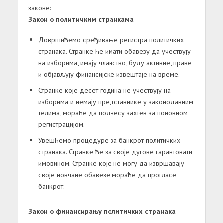
законе:
Закон о политичким странкама
Довршићемо сређивање регистра политичких
странака. Странке ће имати обавезу да учествују
на изборима, имају чланство, буду активне, праве
и објављују финансијске извештаје на време.
Странке које десет година не учествују на
изборима и немају представнике у законодавним
телима, мораће да поднесу захтев за поновном
регистрацијом.
Увешћемо процедуре за банкрот политичких
странака. Странке ће за своје дугове гарантовати
имовином. Странке које не могу да извршавају
своје новчане обавезе мораће да прогласе
банкрот.
Закон о финансирању политичких странака