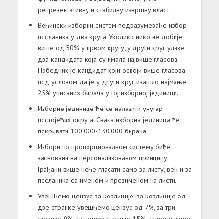
репрезентативну и стабилну извршну власт.
Већински изборни систем подразумеваће избор
посланика у два круга. Уколико нико не добије
више од 50% у првом кругу, у други круг улазе
два кандидата која су имала највише гласова.
Победник је кандидат који освоји више гласова
под условом да је у други круг изашло најмање
25% уписаних бирача у тој изборној јединици.
Изборне јединице ће се налазити унутар
постојећих округа. Свака изборна јединица ће
покривати 100.000-130.000 бирача.
Избори по пропорционалном систему биће
засновани на персонализованом принципу.
Грађани више неће гласати само за листу, већ и за
посланика са именом и презименом на листи.
Увешћемо цензус за коалиције: за коалиције од
две странке увешћемо цензус од 7%, за три
странке 9%, за четири странке 15%, за пет и више