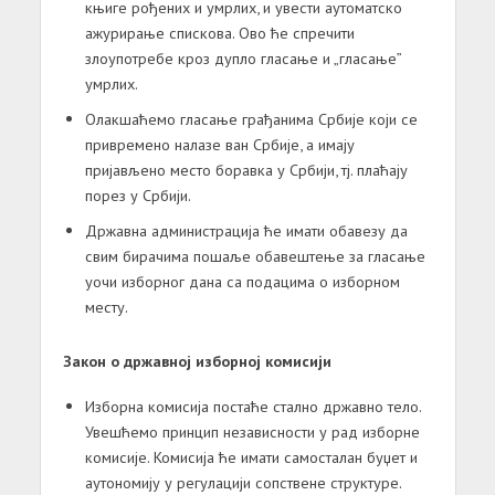
књиге рођених и умрлих, и увести аутоматско
ажурирање спискова. Ово ће спречити
злоупотребе кроз дупло гласање и „гласање”
умрлих.
Олакшаћемо гласање грађанима Србије који се
привремено налазе ван Србије, а имају
пријављено место боравка у Србији, тј. плаћају
порез у Србији.
Државна администрација ће имати обавезу да
свим бирачима пошаље обавештење за гласање
уочи изборног дана са подацима о изборном
месту.
Закон о државној изборној комисији
Изборна комисија постаће стално државно тело.
Увешћемо принцип независности у рад изборне
комисије. Комисија ће имати самосталан буџет и
аутономију у регулацији сопствене структуре.