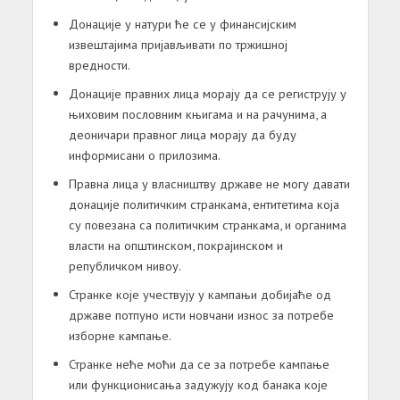
Донације у натури ће се у финансијским
извештајима пријављивати по тржишној
вредности.
Донације правних лица морају да се региструју у
њиховим пословним књигама и на рачунима, а
деоничари правног лица морају да буду
информисани о прилозима.
Правна лица у власништву државе не могу давати
донације политичким странкама, ентитетима која
су повезана са политичким странкама, и органима
власти на општинском, покрајинском и
републичком нивоу.
Странке које учествују у кампањи добијаће од
државе потпуно исти новчани износ за потребе
изборне кампање.
Странке неће моћи да се за потребе кампање
или функционисања задужују код банака које