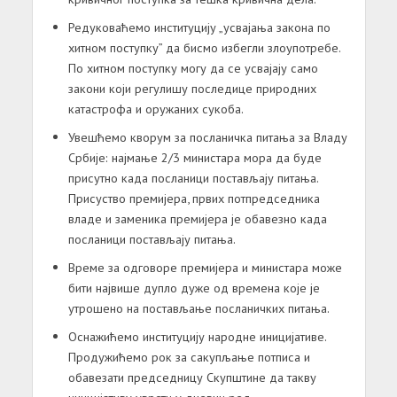
Редуковаћемо институцију „усвајања закона по
хитном поступку” да бисмо избегли злоупотребе.
По хитном поступку могу да се усвајају само
закони који регулишу последице природних
катастрофа и оружаних сукоба.
Увешћемо кворум за посланичка питања за Владу
Србије: најмање 2/3 министара мора да буде
присутно када посланици постављају питања.
Присуство премијера, првих потпредседника
владе и заменика премијера је обавезно када
посланици постављају питања.
Време за одговоре премијера и министара може
бити највише дупло дуже од времена које је
утрошено на постављање посланичких питања.
Оснажићемо институцију народне иницијативе.
Продужићемо рок за сакупљање потписа и
обавезати председницу Скупштине да такву