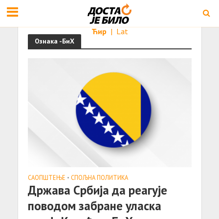
Ћир
|
Lat
Ознака -БиХ
САОПШТЕЊE
•
СПОЉНА ПОЛИТИКА
Држава Србија да реагује
поводом забране уласка