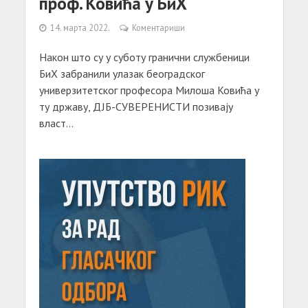
проф. Ковића у БиХ
14. марта 2022.
Коментариши
Након што су у суботу гранични службеници
БиХ забранили улазак београдског
универзитетског професора Милоша Ковића у
ту државу, ДЈБ-СУВЕРЕНИСТИ позивају
власт...