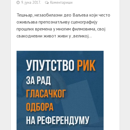
9. јуна 2017.
Коментариши
Тешњар, незаобилазни део Ваљева који често
оживљава препознатљиву сценографију
прошлих времена у многим филмовима, свој
свакодневни живот живи у „великој...