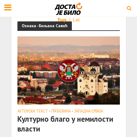
Ћир
|
Lat
Ознака -Биљана Савић
АУТОРСКИ ТЕКСТ
•
ГРАЂЕВИНА
•
ЗАПАДНА СРБИЈА
Културно благо у немилости
власти