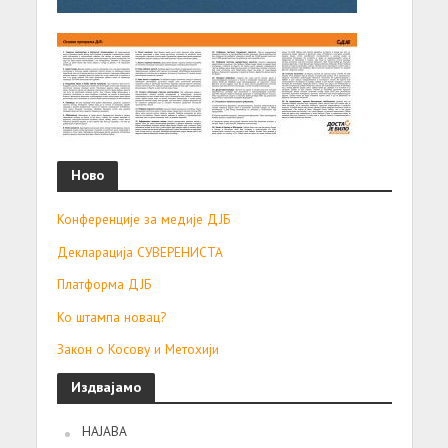
Ново
Конференције за медије ДЈБ
Декларација СУВЕРЕНИСТА
Платформа ДЈБ
Ко штампа новац?
Закон о Косову и Метохији
Издвајамо
НАЈАВА