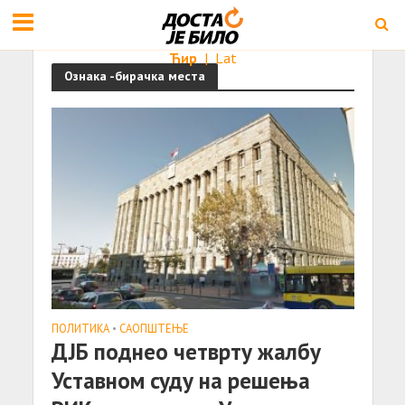
Ћир
|
Lat
Ознака -бирачка места
ПОЛИТИКА
•
САОПШТЕЊE
ДЈБ поднео четврту жалбу
Уставном суду на решења