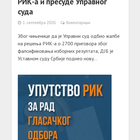
РИК-а и пресуде Управног
суда
1. септембра 2020.
Коментариши
Због чињенице да је Управни суд одбио жалбе
на решења РИК-а о 2700 приговора због
фалсификовања изборних резултата, ДЈБ је
Уставном суду Србије поднео нову...