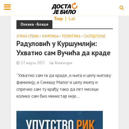
Ћир
|
Lat
Ознака -Блаце
ЈУЖНА СРБИЈА
•
КАМПАЊА
•
ПОЛИТИКА
•
САОПШТЕЊE
Радуловић у Куршумлији:
Ухватио сам Вучића да краде
17. марта 2017.
Коментари
“Ухватио сам га да краде, и њега и целу његову
фамилију, и Синишу Малог и целу екипу и
спречио сам ту крађу тако да пет месеци
колико сам био министар није...