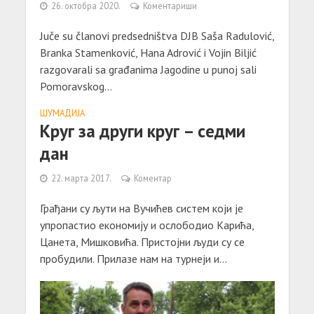
26. октобра 2020.
Коментариши
Juče su članovi predsedništva DJB Saša Radulović,
Branka Stamenković, Hana Adrović i Vojin Biljić
razgovarali sa građanima Jagodine u punoj sali
Pomoravskog...
ШУМАДИЈА
Круг за други круг – седми
дан
22. марта 2017.
Коментар
Грађани су љути на Вучићев систем који је
упропастио економију и ослободио Карића,
Цанета, Мишковића. Пристојни људи су се
пробудили. Прилазе нам на турнеји и...