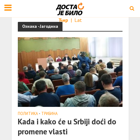
Ћир
|
Lat
Ознака -Јагодина
ПОЛИТИКА
•
ТРИБИНА
Kada i kako će u Srbiji doći do
promene vlasti