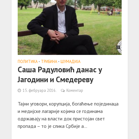
ПОЛИТИКА
•
ТРИБИНА
•
ШУМАДИЈА
Саша Радуловић данас у
Јагодини и Смедереву
15. фебруара 2016.
Коментар
Тајни уговори, корупција, богаћење појединаца
и медијске лагарије којима се годинама
одржавају на власти док пристојан свет
пропада – то је слика Србије а...