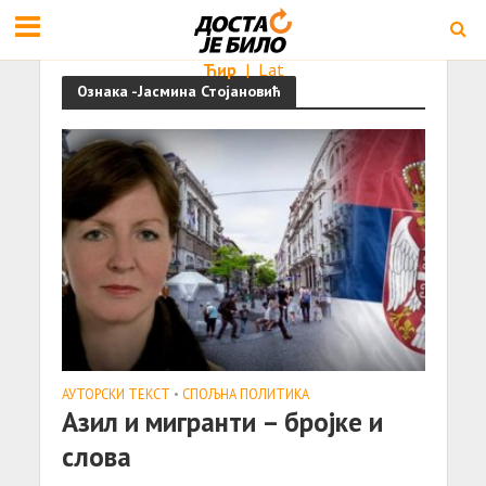
Ћир
|
Lat
Ознака -Јасмина Стојановић
АУТОРСКИ ТЕКСТ
•
СПОЉНА ПОЛИТИКА
Азил и мигранти – бројке и
слова