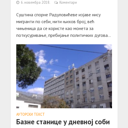
6. новембра 2018.
Коментари
Суштина спорне Радуловићеве изјаве нису
мигранти по себи, нити њихов број, већ
чињеница да се користе као монета за
поткусуривање, пребијање политичких дугова...
АУТОРСКИ ТЕКСТ
Базне станице у дневној соби