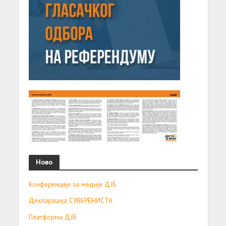
Ново
Конференције за медије ДЈБ
Декларација СУВЕРЕНИСТА
Платформа ДЈБ