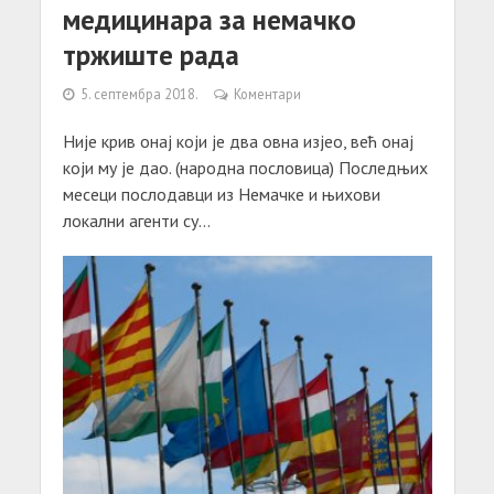
медицинара за немачко
тржиште рада
5. септембра 2018.
Коментари
Није крив онај који је два овна изјео, већ онај
који му је дао. (народна пословица) Последњих
месеци послодавци из Немачке и њихови
локални агенти су...