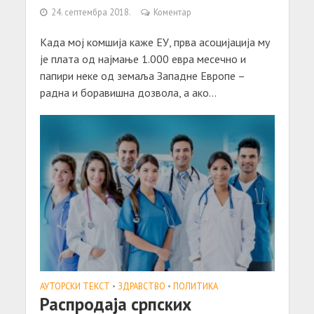
24. септембра 2018.
Коментар
Када мој комшија каже ЕУ, прва асоцијација му
је плата од најмање 1.000 евра месечно и
папири неке од земаља Западне Европе –
радна и боравишна дозвола, а ако...
АУТОРСКИ ТЕКСТ
•
ЗДРАВСТВО
•
ПОЛИТИКА
Распродаја српских