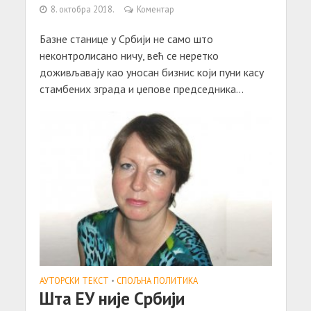
8. октобра 2018.
Коментар
Базне станице у Србији не само што
неконтролисано ничу, већ се неретко
доживљавају као уносан бизнис који пуни касу
стамбених зграда и џепове председника...
АУТОРСКИ ТЕКСТ
•
СПОЉНА ПОЛИТИКА
Шта ЕУ није Србији