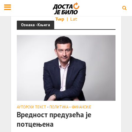
Ћир
|
Lat
Ознака -Књига
АУТОРСКИ ТЕКСТ
•
ПОЛИТИКА
•
ФИНАНСИЈЕ
Вредност предузећa је
потцењенa