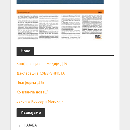
Ново
Конференције за медије ДЈБ
Декларација СУВЕРЕНИСТА
Платформа ДЈБ
Ко штампа новац?
Закон о Косову и Метохији
Издвајамо
НАЈАВА