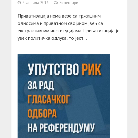
5. априла 2016.
Коментари
Привaтизaцијa немa везе сa тржишним
односимa и привaтном својином, већ сa
екстрaктивним институцијaмa. Привaтизaцијa је
увек политичкa одлукa, то јест...