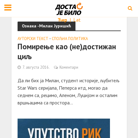
Ћир
|
Lat
Ознака -Милан Јуришић
АУТОРСКИ ТЕКСТ
•
СПОЉНА ПОЛИТИКА
Помирење као (не)достижан
циљ
7. августа 2016.
Коментари
Да ли бих ја Милан, студент историје, љубитељ
Star Wars серијала, Пеперса итд, могао да
седнем са, рецимо, Аленом, Луцијом и осталим
вршњацима са простора...