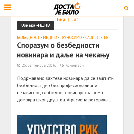
Ћир
|
Lat
Ознака -НДНВ
БЕЗБЕДНОСТ
•
МЕДИЈИ
•
ПРЕНОСИМО
•
САОПШТЕЊE
Споразум о безбедности
новинара и даље на чекању
25. септембра 2016.
Коментари
Подржавамо захтеве новинара да се заштити
безбедност, јер без професионалног и
независног, слободног новинарства нема
демократског друштва. Агресивна реторика...