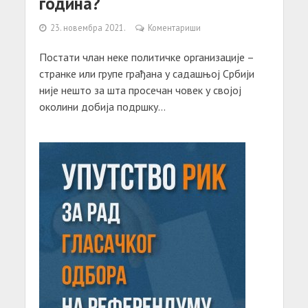
година?
23. новембра 2021.
Коментариши
Постати члан неке политичке организације –
странке или групе грађана у садашњој Србији
није нешто за шта просечан човек у својој
околини добија подршку...