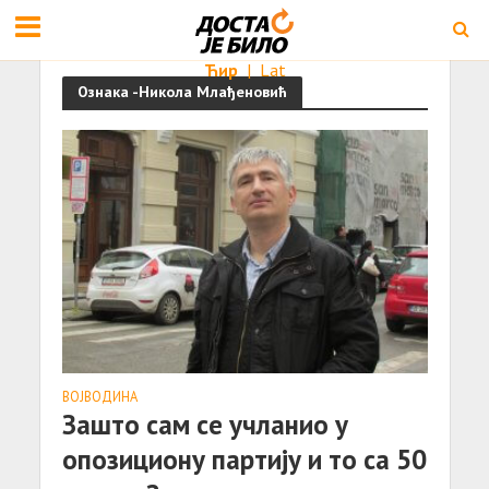
Ћир
|
Lat
Ознака -Никола Млађеновић
ВОЈВОДИНА
Зашто сам се учланио у
опозициону партију и то са 50