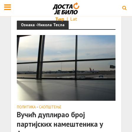
Ћир
|
Lat
Ознака -Никола Тесла
ПОЛИТИКА
•
САОПШТЕЊE
Вучић дуплирaо број
пaртијских нaмештеникa у