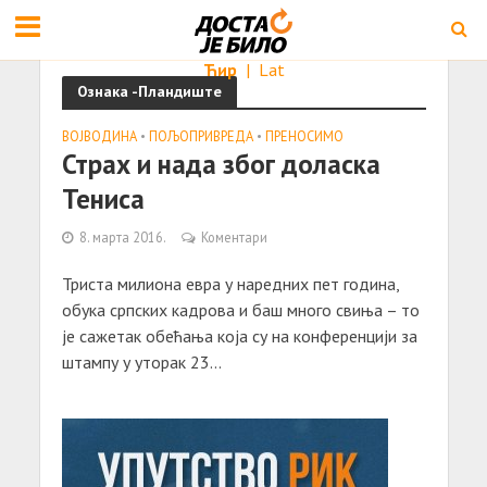
Ћир
|
Lat
Ознака -Пландиште
ВОЈВОДИНА
•
ПОЉОПРИВРЕДА
•
ПРЕНОСИМО
Страх и нада због доласка
Тениса
8. марта 2016.
Коментари
Триста милиона евра у наредних пет година,
обука српских кадрова и баш много свиња – то
је сажетак обећања која су на конференцији за
штампу у уторак 23...