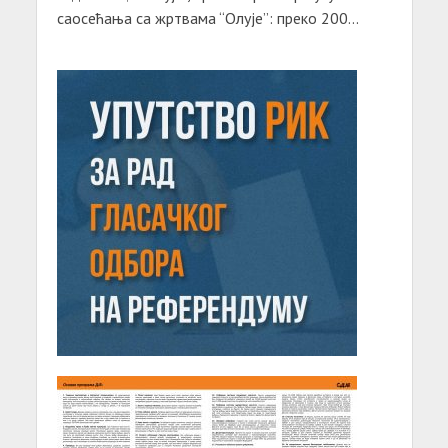
саосећања са жртвама “Олује”: преко 200...