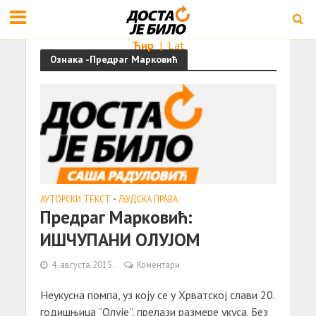
Ћир
|
Lat
Ознака -Предраг Марковић
АУТОРСКИ ТЕКСТ
•
ЉУДСКА ПРАВА
Предраг Марковић:
ИШЧУПАНИ ОЛУЈОМ
4. августа 2015.
Коментари
Неукусна помпа, уз коју се у Хрватској слави 20.
годишњица “Олује”, прелази размере укуса. Без