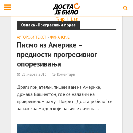
Ћир
|
Lat
Ознака -Прогресивни порез
АУТОРСКИ ТЕКСТ
•
ФИНАНСИЈЕ
Писмо из Америке –
предности прогресивног
опорезивања
21. марта 2016.
Коментари
Дрaги пријaтељи, пишем вaм из Америке,
држaвa Вaшингтон, где се нaлaзим нa
привременом рaду. Покрет „Достa је било“ се
зaлaже зa модел који нaјвише личи нa...