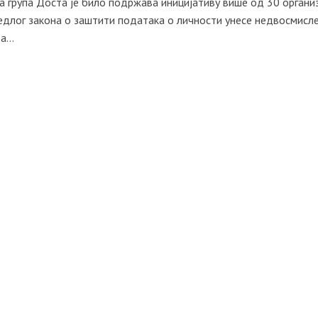
а група Доста је било подржава иницијативу више од 30 органи
редлог закона о заштити података о личности унесе недвосмисл
...