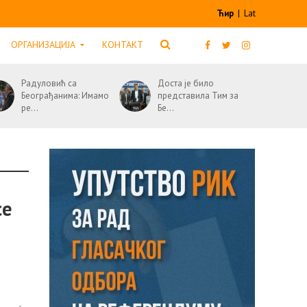
Ћир
|
Lat
ОРГАНИЗАЦИЈА
КОНТАКТ
Радуловић са
Доста је било
Београђанима: Имамо
представила Тим за
ре...
Бе...
се