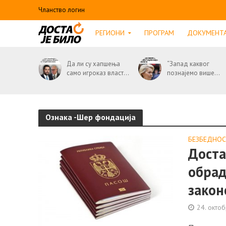
Чланство логин
РЕГИОНИ
ПРОГРАМ
ДОКУМЕНТ
Да ли су хапшења
“Запад каквог
само игроказ власт...
познајемо више...
Ознака -Шер фондација
БЕЗБЕДНО
Доста
обрад
зако
24. окто