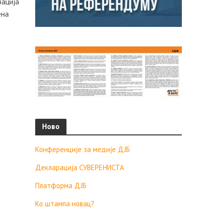
зација
ена
Ново
Конференције за медије ДЈБ
Декларација СУВЕРЕНИСТА
Платформа ДЈБ
Ко штампа новац?