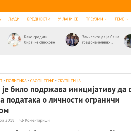
А
ЉУДИ
ВРЕДНОСТИ
УЧЛАНИ СЕ
ПРЕУЗМИ
ТЕМЕ
Како средити
Замислите да је Саша
бирачке спискове
градоначелник-...
СТ
•
ПОЛИТИКА
•
САОПШТЕЊE
•
СКУПШТИНА
 је било подржава иницијативу да 
а података о личности ограничи
ном
бра 2018.
Коментариши