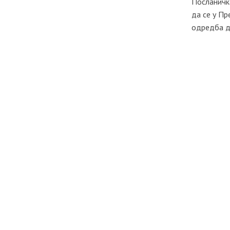
Посланичк
да се у П
одредба да