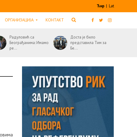
Ћир
|
Lat
ОРГАНИЗАЦИЈА
КОНТАКТ
Радуловић са
Доста је било
Београђанима: Имамо
представила Тим за
ре...
Бе...
довима