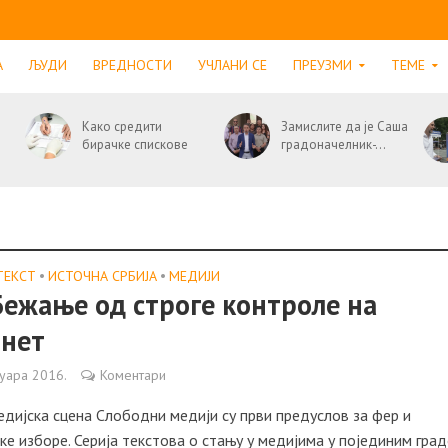
А
ЉУДИ
ВРЕДНОСТИ
УЧЛАНИ СЕ
ПРЕУЗМИ
ТЕМЕ
Како средити
Замислите да је Саша
бирачке спискове
градоначелник-...
ТЕКСТ
•
ИСТОЧНА СРБИЈА
•
МЕДИЈИ
Бежање од строге контроле нa
рнет
уара 2016.
Коментари
дијска сцена Слободни медији су први предуслов за фер и
е изборе. Серија текстова о стању у медијима у појединим гра