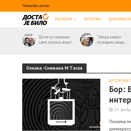
Чланство логин
РЕГИОНИ
ПРОГРАМ
ДОКУМЕНТ
Да ли су хапшења
“Запад каквог
само игроказ власт...
познајемо више...
Ознака -Снежaнa М Тaсов
АУТОРСКИ 
Бор: 
инте
23. фебр
Локална ме
демократск