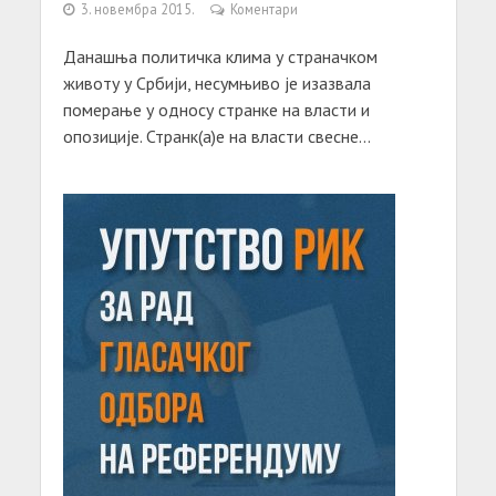
3. новембра 2015.
Коментари
Данашња политичка клима у страначком
животу у Србији, несумњиво је изазвала
померање у односу странке на власти и
опозиције. Странк(а)е на власти свесне...