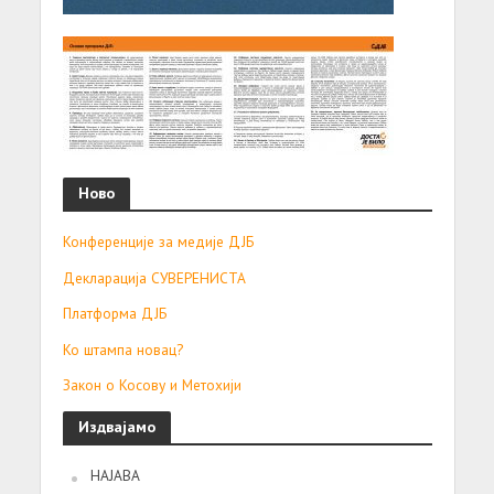
Ново
Конференције за медије ДЈБ
Декларација СУВЕРЕНИСТА
Платформа ДЈБ
Ко штампа новац?
Закон о Косову и Метохији
Издвајамо
НАЈАВА