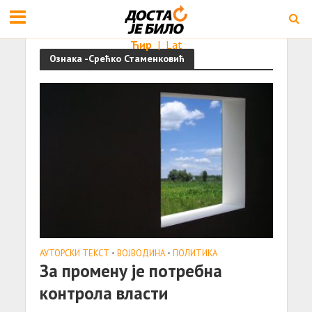
Ћир
|
Lat
Ознака -Срећко Стаменковић
АУТОРСКИ ТЕКСТ
•
ВОЈВОДИНА
•
ПОЛИТИКА
За промену је потребна
контрола власти