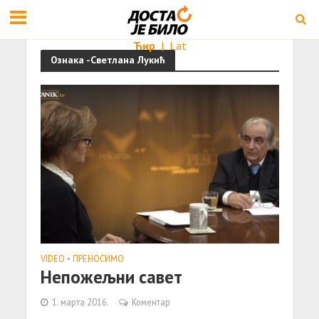
Ћир
|
Lat
Ознака -Светлана Лукић
VIDEO
•
ПРЕНОСИМО
Непожељни савет
1. марта 2016.
Коментар