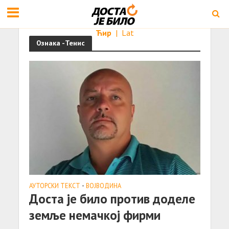
Ћир
|
Lat
Ознака -Тенис
АУТОРСКИ ТЕКСТ
•
ВОЈВОДИНА
Доста је било против доделе
земље немачкој фирми