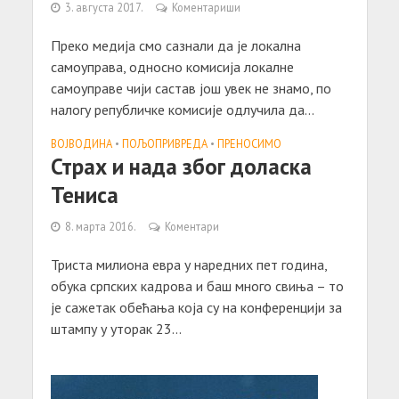
3. августа 2017.
Коментариши
Преко медија смо сазнали да је локална
самоуправа, односно комисија локалне
самоуправе чији састав још увек не знамо, по
налогу републичке комисије одлучила да...
ВОЈВОДИНА
•
ПОЉОПРИВРЕДА
•
ПРЕНОСИМО
Страх и нада због доласка
Тениса
8. марта 2016.
Коментари
Триста милиона евра у наредних пет година,
обука српских кадрова и баш много свиња – то
је сажетак обећања која су на конференцији за
штампу у уторак 23...