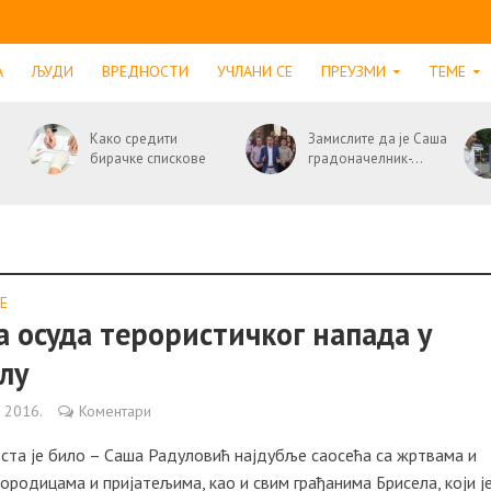
А
ЉУДИ
ВРЕДНОСТИ
УЧЛАНИ СЕ
ПРЕУЗМИ
ТЕМЕ
Како средити
Замислите да је Саша
бирачке спискове
градоначелник-...
E
 осуда терористичког напада у
лу
а 2016.
Коментари
ста је било – Саша Радуловић најдубље саосећа са жртвама и
родицама и пријатељима, као и свим грађанима Брисела, који ј