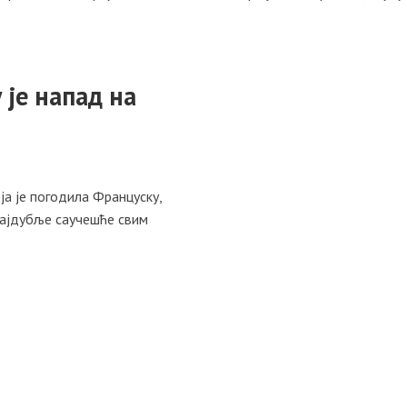
 је напад на
ја је погодила Француску,
најдубље саучешће свим