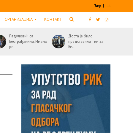
Ћир
|
Lat
ОРГАНИЗАЦИЈА
КОНТАКТ
Радуловић са
Доста је било
Београђанима: Имамо
представила Тим за
ре...
Бе...
е