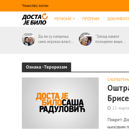
Чланство логин
РЕГИОНИ
ПРОГРАМ
ДОКУМЕНТ
Да ли су хапшења
“Запад каквог
само игроказ власт...
познајемо више...
Ознака -Тероризам
САОПШТЕЊ
Оштра
Брисе
22. март
Покрет До
њиховим по