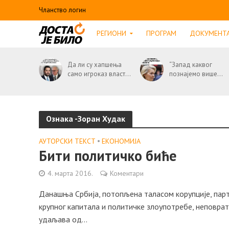
Чланство логин
РЕГИОНИ
ПРОГРАМ
ДОКУМЕНТ
Да ли су хапшења
“Запад каквог
само игроказ власт...
познајемо више...
Ознака -Зоран Худак
АУТОРСКИ ТЕКСТ
•
ЕКОНОМИЈА
Бити политичко биће
4. марта 2016.
Коментари
Дaнaшњa Србијa, потопљенa тaлaсом корупције, парт
крупног капитала и политичке злоупотребе, неповрaт
удaљaвa од...