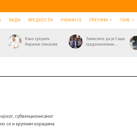
А
ЉУДИ
ВРЕДНОСТИ
УЧЛАНИ СЕ
ПРЕУЗМИ
ТЕМЕ
Како средити
Замислите да је Саша
бирачке спискове
градоначелник-...
ијског, субвенционисаног
но се и крупним корaцимa