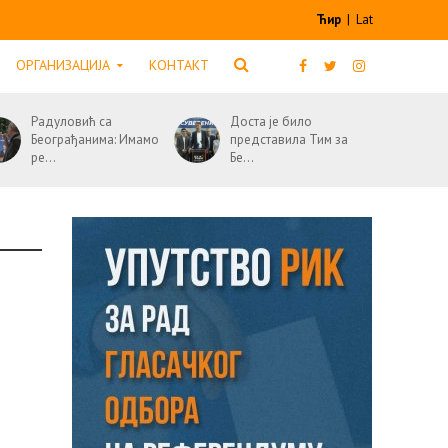
Ћир
|
Lat
ОРГАНИЗАЦИЈА
КОНТАКТ
Радуловић са
Доста је било
Београђанима: Имамо
представила Тим за
ре...
Бе...