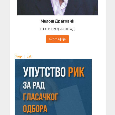
Милош Драговић
СТАРИ ГРАД - БЕОГРАД
Биографија
Ћир
|
Lat