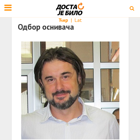
Ћир
|
Lat
Одбор оснивача