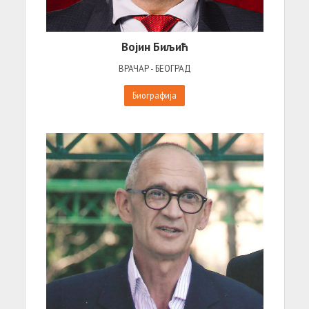
Војин Биљић
ВРАЧАР - БЕОГРАД
Биографија