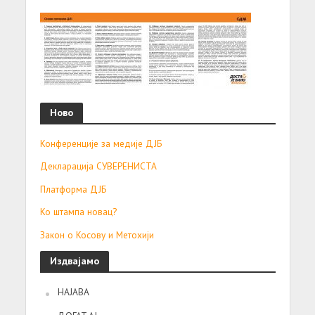
Ново
Конференције за медије ДЈБ
Декларација СУВЕРЕНИСТА
Платформа ДЈБ
Ко штампа новац?
Закон о Косову и Метохији
Издвајамо
НАЈАВА