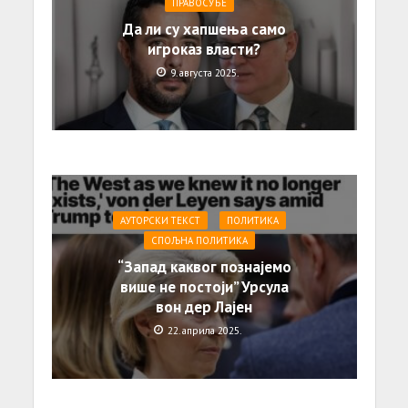
ПРАВОСУЂЕ
Да ли су хапшења само
игроказ власти?
9. августа 2025.
АУТОРСКИ ТЕКСТ
ПОЛИТИКА
СПОЉНА ПОЛИТИКА
“Запад каквог познајемо
више не постоји” Урсула
вон дер Лајен
22. априла 2025.