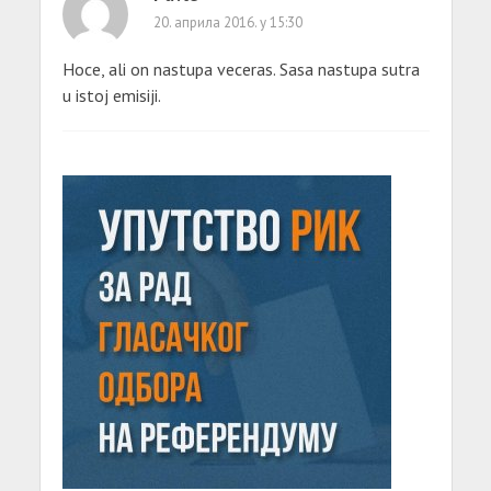
20. априла 2016. у 15:30
Hoce, ali on nastupa veceras. Sasa nastupa sutra
u istoj emisiji.