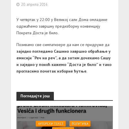
20. априла 2016.
У четвртак у 22:00 у Великој сали Дома омладине
одржаћемо завршну предизборну конвенцију
Покрета Доста је било.
Позивамо све симпатизере да нам се придруже да
заједно погледамо Сашино завршно обраћање у
емисији “Реч на реч”, а да затим дочекамо Сашу
и заједно у поноћ кажемо “Доста је било” и тако
прогласимо почетак изборне ћутње
.
Погледајте још
АУТОРСКИ ТЕКСТ
ПОЛИТИКА