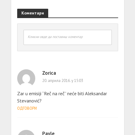
Коментари
Кликни овде да поставиш коментар
Zorica
20. априла 2016. у 15:03
Zar u emisiji “Reč na reč” neće biti Aleksandar
Stevanović?
ОДГОВОРИ
Pavle