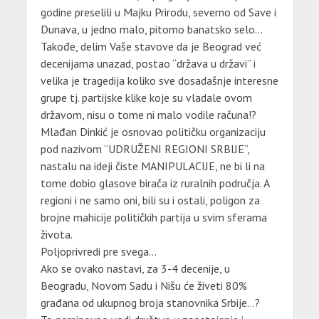
godine preselili u Majku Prirodu, severno od Save i
Dunava, u jedno malo, pitomo banatsko selo…
Takođe, delim Vaše stavove da je Beograd već
decenijama unazad, postao “država u državi” i
velika je tragedija koliko sve dosadašnje interesne
grupe tj. partijske klike koje su vladale ovom
državom, nisu o tome ni malo vodile računa!?
Mlađan Dinkić je osnovao političku organizaciju
pod nazivom “UDRUŽENI REGIONI SRBIJE”,
nastalu na ideji čiste MANIPULACIJE, ne bi li na
tome dobio glasove birača iz ruralnih područja. A
regioni i ne samo oni, bili su i ostali, poligon za
brojne mahicije političkih partija u svim sferama
života.
Poljoprivredi pre svega…
Ako se ovako nastavi, za 3-4 decenije, u
Beogradu, Novom Sadu i Nišu će živeti 80%
građana od ukupnog broja stanovnika Srbije…?