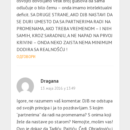
osvojiti dovoljano velik broj glasova da sama
odlučuje o bilo čemu – onda imamo intelektualni
deficit. SA DRUGE STRANE, AKO DJB NASTAVI DA
SE DURI UMESTO DA SA PARTNERIMA RADI NA
PROMENAMA, AKO TREBA VREMENOM – I NJIH
SAMIH, KROZ SARADNJU, A NE NAPAD NA PRVOJ
KRIVINI – ONDA NEKO ZAISTA NEMA MINIMUM
DODIRA SA REALNOŠĆU !
ОДГОВОРИ
Dragana
13. маја 2016. у 13:49
Igore, ne razumem vaš komentar. DJB ne odstupa
od svojih principa i ja to pozdravljam. S kojim
“partnerima” da radi na promenama? S onima koji
žele da nastave po starom? Nemojte, molim vas!
Ovo je dokaz da Tadiću, Pajtiću, Čedi, Obradoviću i