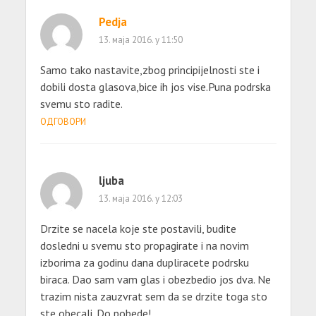
Pedja
13. маја 2016. у 11:50
Samo tako nastavite,zbog principijelnosti ste i
dobili dosta glasova,bice ih jos vise.Puna podrska
svemu sto radite.
ОДГОВОРИ
ljuba
13. маја 2016. у 12:03
Drzite se nacela koje ste postavili, budite
dosledni u svemu sto propagirate i na novim
izborima za godinu dana dupliracete podrsku
biraca. Dao sam vam glas i obezbedio jos dva. Ne
trazim nista zauzvrat sem da se drzite toga sto
ste obecali. Do pobede!