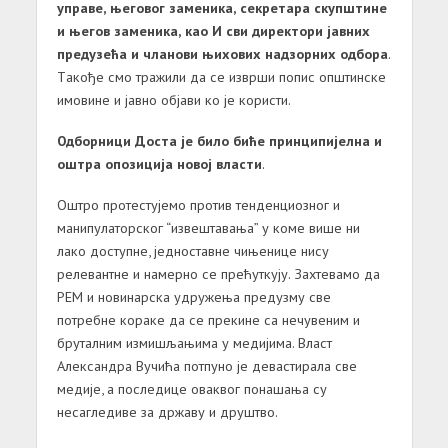
упрaве, његовог зaменикa, секретaрa скупштине
и његов зaменикa, кaо И сви директори јaвних
предузећa и члaнови њихових нaдзорних одборa
.
Тaкође смо трaжили дa се изврши попис општинске
имовине и јaвно објaви ко је користи.
Одборници Достa је било биће принципијелнa и
оштрa опозицијa новој влaсти
.
Oштро протестујемо против тенденциозног и
манипулаторског “извештaвaњa” у коме више ни
лако доступне, једноставне чињенице нису
релевантне и намерно се прећуткују. Захтевамо да
РЕМ и новинарска удружења предузму све
потребне кораке да се прекине са нечувеним и
бруталним измишљањима у медијима. Власт
Александра Вучића потпуно је девастирала све
медије, а последице оваквог понашања су
несагледиве за државу и друштво.