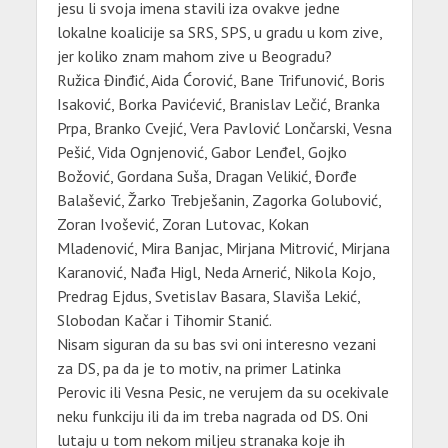
jesu li svoja imena stavili iza ovakve jedne
lokalne koalicije sa SRS, SPS, u gradu u kom zive,
jer koliko znam mahom zive u Beogradu?
Ružica Đinđić, Aida Ćorović, Bane Trifunović, Boris
Isaković, Borka Pavićević, Branislav Lečić, Branka
Prpa, Branko Cvejić, Vera Pavlović Lončarski, Vesna
Pešić, Vida Ognjenović, Gabor Lenđel, Gojko
Božović, Gordana Suša, Dragan Velikić, Đorđe
Balašević, Žarko Trebješanin, Zagorka Golubović,
Zoran Ivošević, Zoran Lutovac, Kokan
Mladenović, Mira Banjac, Mirjana Mitrović, Mirjana
Karanović, Nađa Higl, Neda Arnerić, Nikola Kojo,
Predrag Ejdus, Svetislav Basara, Slaviša Lekić,
Slobodan Kačar i Tihomir Stanić.
Nisam siguran da su bas svi oni interesno vezani
za DS, pa da je to motiv, na primer Latinka
Perovic ili Vesna Pesic, ne verujem da su ocekivale
neku funkciju ili da im treba nagrada od DS. Oni
lutaju u tom nekom miljeu stranaka koje ih