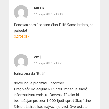
Milan
13. маја 2016. у 12:18
Ponosan sam što sam član DJB! Samo hrabro, do
pobede!
ОДГОВОРИ
dmj
13. маја 2016. у 12:29
Istina zna da “Boli”
dovoljno je procitati “Informer”
Uređivački kolegijum RTS pretumbao je sinoć
informativnu emisiju “Dnevnik 3” kako bi
beznačajan protest 1.000 ljudi ispred Skupštine
Srbije plasirao kao najvažniju vest. Sve ostale,