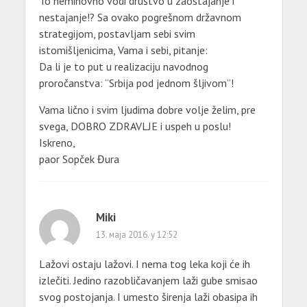
To neminovno vodi društvo u zaostajanje i
nestajanje!? Sa ovako pogrešnom državnom
strategijom, postavljam sebi svim
istomišljenicima, Vama i sebi, pitanje:
Da li je to put u realizaciju navodnog
proročanstva: “Srbija pod jednom šljivom”!
Vama lično i svim ljudima dobre volje želim, pre
svega, DOBRO ZDRAVLJE i uspeh u poslu!
Iskreno,
paor Sopček Đura
Miki
13. маја 2016. у 12:52
Lažovi ostaju lažovi. I nema tog leka koji će ih
izlečiti. Jedino razobličavanjem laži gube smisao
svog postojanja. I umesto širenja laži obasipa ih