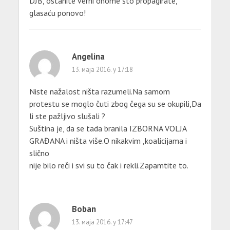
DJB, ostanite verni onome što propagirate,
glasaću ponovo!
Angelina
13. маја 2016. у 17:18
Niste nažalost ništa razumeli.Na samom
protestu se moglo čuti zbog čega su se okupili,Da
li ste pažljivo slušali ?
Suština je, da se tada branila IZBORNA VOLJA
GRAĐANA i ništa više.O nikakvim ,koalicijama i
slično
nije bilo reči i svi su to čak i rekli.Zapamtite to.
Boban
13. маја 2016. у 17:47