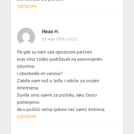
ОДГОВОРИ
Иван Н.
13. маја 2016. у 12:12
Pa gde su nam sad opozicioni partneri
koje smo toliko podržavali na ponovljenim
izborima
i obezbedili im cenzus?
Zabiše nam nož u leđa, i odoše za svojim
interesima.
Suviše smo naivni za politiku, iako često
pominjemo
da u politici nema ljubavi već samo interesa.
ОДГОВОРИ