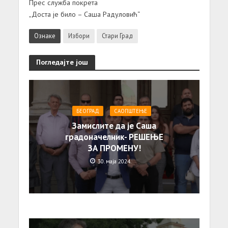
Прес служба покрета
„Доста је било – Саша Радуловић“
Ознаке
Избори
Стари Град
Погледајте још
БЕОГРАД
САОПШТЕЊE
Замислите да је Саша
градоначелник- РЕШЕЊЕ
ЗА ПРОМЕНУ!
30. маја 2024.