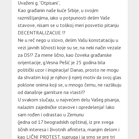
Uvaženi g. “Otpisani”,
Kao građanin naše kuće Srbije, u svojim
razmišljanjima, iako u potpunosti delim Vaše
stavove, nisam se u tolikoj meri posvetio pitanju
DECENTRALIZACIJE !?
Ne u reč nego u slovo, delim Vašu konstataciju u
vezi javnih ličnosti koje su se, na neki način vezale
za DS!? Za mene lično, kao čoveka građanske
orijentacije, g.Vesna Pešić je 25 godina bila
politički uzor i inspiracija! Danas, prosto ne mogu
da shvatim koji je njihov (i njen) motiv da svoj glas
poklone onima koji se, u mnogo čemu, ne razlikuju
od današnje garniture na vlasti!?
U svakom slučaju, u najvećem delu Vašeg pisanja,
nalazim zajedničke stavove i opredelenja! Iako
sam rođen i odrastao u Zemunu
(jedna od 17 beogradskih opština), iz pre svega
ličnih interesa i životnih afiniteta, manjim delom i
kao LIČNI PROTEST, supruga i ja smo se pre tri