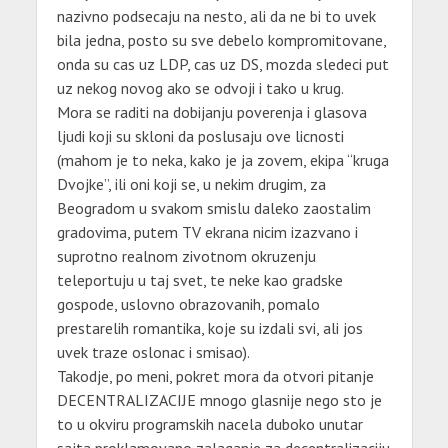
nazivno podsecaju na nesto, ali da ne bi to uvek
bila jedna, posto su sve debelo kompromitovane,
onda su cas uz LDP, cas uz DS, mozda sledeci put
uz nekog novog ako se odvoji i tako u krug.
Mora se raditi na dobijanju poverenja i glasova
ljudi koji su skloni da poslusaju ove licnosti
(mahom je to neka, kako je ja zovem, ekipa “kruga
Dvojke”, ili oni koji se, u nekim drugim, za
Beogradom u svakom smislu daleko zaostalim
gradovima, putem TV ekrana nicim izazvano i
suprotno realnom zivotnom okruzenju
teleportuju u taj svet, te neke kao gradske
gospode, uslovno obrazovanih, pomalo
prestarelih romantika, koje su izdali svi, ali jos
uvek traze oslonac i smisao).
Takodje, po meni, pokret mora da otvori pitanje
DECENTRALIZACIJE mnogo glasnije nego sto je
to u okviru programskih nacela duboko unutar
sajta proklamovano zalaganje za decentralizaciju