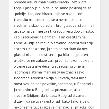
premda nisu ni imali nikakav kredibilitet ni pre
toga, i jasno je bilo da je to samo pokusaj da se
“pokrije” i taj deo biraca kojih se niko u tom
trenutku nije setio i da se u nekim lokalnim
sredinama skupi odredjeni broj glasova, sto im je i
uspelo na par mesta i ti gradovi jesu dobili nesto,
kao Kragujevac na primer i ja im cestitam na
tome. Ali nije se radilo o stvarnoj decentralizaciji i
sistemu. Konkretno, ja sam se zarekao da necu
glasati ni za jednu stranku, pa bila i najpostenija,
ukoliko se ne zalaze za, i prvom prilikom pokrene,
pitanje sustinske decentralizacija i promene
izbornog sistema. Meni nista ne znaci razvoj
Beograda, rekonstrukcija bulevara, raskrsnica,
mostova, zelene povrsine, saobracaj u Beogradu,
ja ne zivim u Beogradu, a priznacete, ako se
krecete Srbijom, da je sada Beograd drzava u
drzavi i da se uvek nesto radi, kako tako, i ide u
nekom smeru, pa i uz sve mahinacije i pljacke, dok