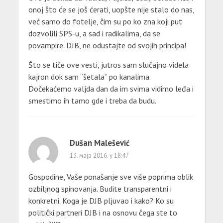
onoj što će se još ćerati, uopšte nije stalo do nas,
već samo do fotelje, čim su po ko zna koji put
dozvolili SPS-u, a sad i radikalima, da se
povampire. DJB, ne odustajte od svojih principa!
Što se tiče ove vesti, jutros sam slučajno videla
kajron dok sam “šetala” po kanalima.
Dočekaćemo valjda dan da im svima vidimo leđa i
smestimo ih tamo gde i treba da budu.
Dušan Malešević
13. маја 2016. у 18:47
Gospodine, Vaše ponašanje sve više poprima oblik
ozbiljnog spinovanja. Budite transparentni i
konkretni. Koga je DJB pljuvao i kako? Ko su
politički partneri DJB i na osnovu čega ste to