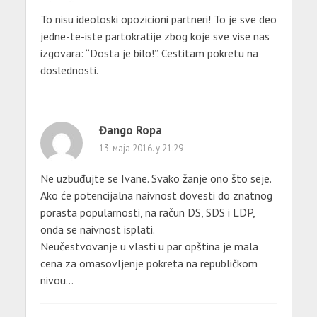
To nisu ideoloski opozicioni partneri! To je sve deo
jedne-te-iste partokratije zbog koje sve vise nas
izgovara: “Dosta je bilo!”. Cestitam pokretu na
doslednosti.
Đango Ropa
13. маја 2016. у 21:29
Ne uzbuđujte se Ivane. Svako žanje ono što seje.
Ako će potencijalna naivnost dovesti do znatnog
porasta popularnosti, na račun DS, SDS i LDP,
onda se naivnost isplati.
Neučestvovanje u vlasti u par opština je mala
cena za omasovljenje pokreta na republičkom
nivou…