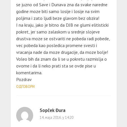
se juzno od Save i Dunava zna da svake naredne
godine moze biti samo losije i losije na svim
poljima i zato ljudi beze glavom bez obzira!
I na kraju, jako je bitno da DJB ne glumi elitisticki
pokret, jer samo zalaskom u srednje slojeve
drustva moze se ostvariti ne pobeda radi pobede,
vec pobeda kao posledica promene svesti i
vracanja nade da moze drugacije, da moze bolje!
Voleo bih da znam da li se u pokretu razmislja o
ovome i da li neko prati sta se ovde pise u
komentarima.
Pozdrav
ОДГОВОРИ
Sopček Đura
14. маја 2016. у 14:20