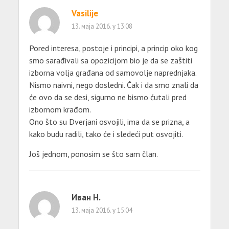
Vasilije
13. маја 2016. у 13:08
Pored interesa, postoje i principi, a princip oko kog
smo sarađivali sa opozicijom bio je da se zaštiti
izborna volja građana od samovolje naprednjaka.
Nismo naivni, nego dosledni. Čak i da smo znali da
će ovo da se desi, sigurno ne bismo ćutali pred
izbornom krađom.
Ono što su Dverjani osvojili, ima da se prizna, a
kako budu radili, tako će i sledeći put osvojiti.
Još jednom, ponosim se što sam član.
Иван Н.
13. маја 2016. у 15:04