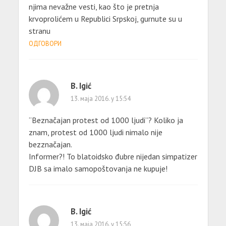
njima nevažne vesti, kao što je pretnja
krvoprolićem u Republici Srpskoj, gurnute su u
stranu
ОДГОВОРИ
B. Igić
13. маја 2016. у 15:54
“Beznačajan protest od 1000 ljudi”? Koliko ja
znam, protest od 1000 ljudi nimalo nije
bezznačajan.
Informer?! To blatoidsko đubre nijedan simpatizer
DJB sa imalo samopoštovanja ne kupuje!
B. Igić
13. маја 2016. у 15:56