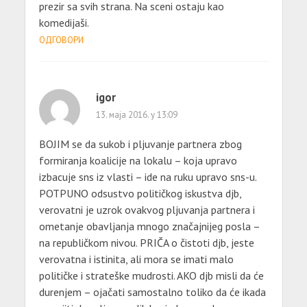
prezir sa svih strana. Na sceni ostaju kao
komedijaši.
ОДГОВОРИ
igor
13. маја 2016. у 13:09
BOJIM se da sukob i pljuvanje partnera zbog
formiranja koalicije na lokalu – koja upravo
izbacuje sns iz vlasti – ide na ruku upravo sns-u.
POTPUNO odsustvo političkog iskustva djb,
verovatni je uzrok ovakvog pljuvanja partnera i
ometanje obavljanja mnogo značajnijeg posla –
na republičkom nivou. PRIČA o čistoti djb, jeste
verovatna i istinita, ali mora se imati malo
političke i strateške mudrosti. AKO djb misli da će
durenjem – ojačati samostalno toliko da će ikada