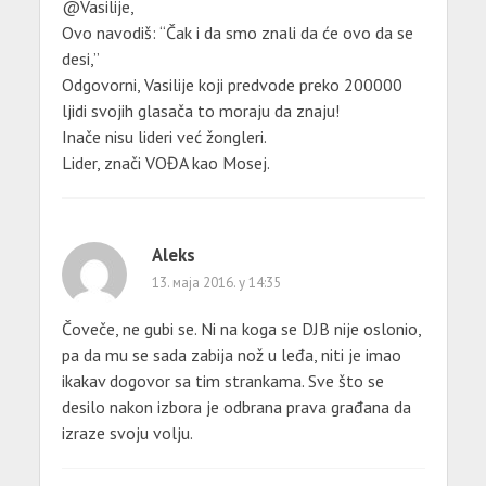
@Vasilije,
Ovo navodiš: “Čak i da smo znali da će ovo da se
desi,”
Odgovorni, Vasilije koji predvode preko 200000
ljidi svojih glasača to moraju da znaju!
Inače nisu lideri već žongleri.
Lider, znači VOĐA kao Mosej.
Aleks
13. маја 2016. у 14:35
Čoveče, ne gubi se. Ni na koga se DJB nije oslonio,
pa da mu se sada zabija nož u leđa, niti je imao
ikakav dogovor sa tim strankama. Sve što se
desilo nakon izbora je odbrana prava građana da
izraze svoju volju.