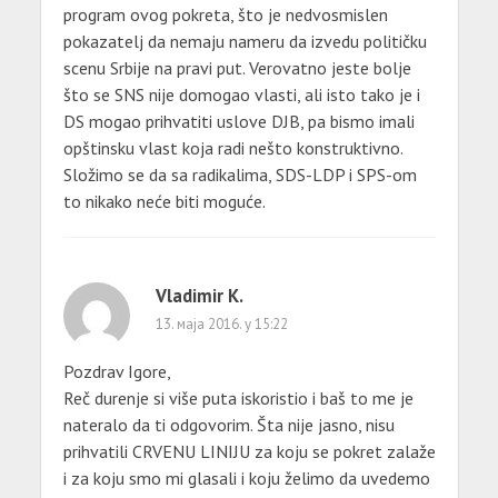
program ovog pokreta, što je nedvosmislen
pokazatelj da nemaju nameru da izvedu političku
scenu Srbije na pravi put. Verovatno jeste bolje
što se SNS nije domogao vlasti, ali isto tako je i
DS mogao prihvatiti uslove DJB, pa bismo imali
opštinsku vlast koja radi nešto konstruktivno.
Složimo se da sa radikalima, SDS-LDP i SPS-om
to nikako neće biti moguće.
Vladimir K.
13. маја 2016. у 15:22
Pozdrav Igore,
Reč durenje si više puta iskoristio i baš to me je
nateralo da ti odgovorim. Šta nije jasno, nisu
prihvatili CRVENU LINIJU za koju se pokret zalaže
i za koju smo mi glasali i koju želimo da uvedemo