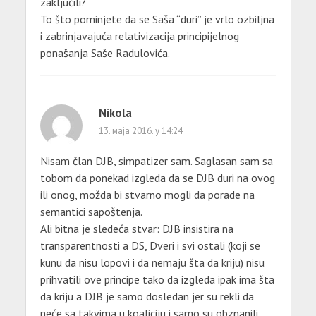
zaključili?
To što pominjete da se Saša “duri” je vrlo ozbiljna
i zabrinjavajuća relativizacija principijelnog
ponašanja Saše Radulovića.
Nikola
13. маја 2016. у 14:24
Nisam član DJB, simpatizer sam. Saglasan sam sa
tobom da ponekad izgleda da se DJB duri na ovog
ili onog, možda bi stvarno mogli da porade na
semantici sapoštenja.
Ali bitna je sledeća stvar: DJB insistira na
transparentnosti a DS, Dveri i svi ostali (koji se
kunu da nisu lopovi i da nemaju šta da kriju) nisu
prihvatili ove principe tako da izgleda ipak ima šta
da kriju a DJB je samo dosledan jer su rekli da
neće sa takvima u koaliciju i samo su obznanili