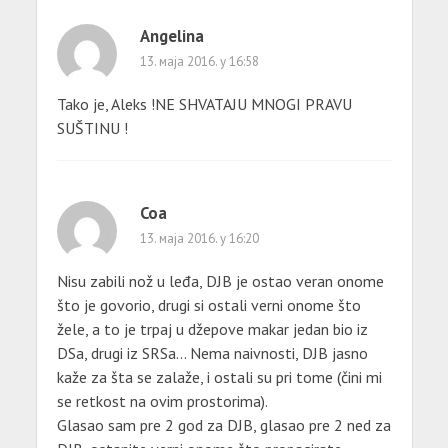
Angelina
13. маја 2016. у 16:58
Tako je, Aleks !NE SHVATAJU MNOGI PRAVU
SUŠTINU !
Coa
13. маја 2016. у 16:20
Nisu zabili nož u leđa, DJB je ostao veran onome
što je govorio, drugi si ostali verni onome što
žele, a to je trpaj u džepove makar jedan bio iz
DSa, drugi iz SRSa… Nema naivnosti, DJB jasno
kaže za šta se zalaže, i ostali su pri tome (čini mi
se retkost na ovim prostorima).
Glasao sam pre 2 god za DJB, glasao pre 2 ned za