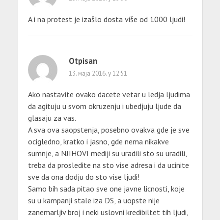
A i na protest je izašlo dosta više od 1000 ljudi!
Otpisan
13. маја 2016. у 12:51
Ako nastavite ovako dacete vetar u ledja ljudima
da agituju u svom okruzenju i ubedjuju ljude da
glasaju za vas.
A sva ova saopstenja, posebno ovakva gde je sve
ocigledno, kratko i jasno, gde nema nikakve
sumnje, a NJIHOVI mediji su uradili sto su uradili,
treba da prosledite na sto vise adresa i da ucinite
sve da ona dodju do sto vise ljudi!
Samo bih sada pitao sve one javne licnosti, koje
su u kampanji stale iza DS, a uopste nije
zanemarljiv broj i neki uslovni kredibiltet tih ljudi,