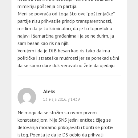
mimikriju poštenja tih partija.
Meni se povraća od toga što ove “poštenjačke”
partije nisu prihvatile princip transparentnosti,
mislim da je to kriminalno, da je to lopovluk u
najavi i šamarčina građanima i ja se ne durim, ja
sam besan kao ris na njih.
Verujem i da je DJB besan kao ris tako da ima
političke i strateške mudrosti jer se ponekad učini
da se samo dure dok verovatno žele da ujedaju.
Aleks
13. маја 2016. у 14:39
Ne mogu da se složim sa ovom prvom
konstatacijom. Nije SNS jedini entitet čijeg se
delovanja moramo pribojavati i boriti se protiv
istog. Poenta je da je DS odbio da prihvati