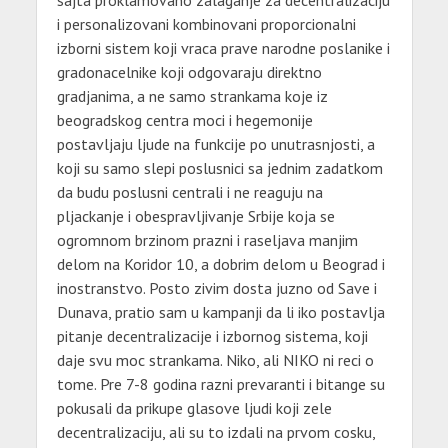
i personalizovani kombinovani proporcionalni
izborni sistem koji vraca prave narodne poslanike i
gradonacelnike koji odgovaraju direktno
gradjanima, a ne samo strankama koje iz
beogradskog centra moci i hegemonije
postavljaju ljude na funkcije po unutrasnjosti, a
koji su samo slepi poslusnici sa jednim zadatkom
da budu poslusni centrali i ne reaguju na
pljackanje i obespravljivanje Srbije koja se
ogromnom brzinom prazni i raseljava manjim
delom na Koridor 10, a dobrim delom u Beograd i
inostranstvo. Posto zivim dosta juzno od Save i
Dunava, pratio sam u kampanji da li iko postavlja
pitanje decentralizacije i izbornog sistema, koji
daje svu moc strankama. Niko, ali NIKO ni reci o
tome. Pre 7-8 godina razni prevaranti i bitange su
pokusali da prikupe glasove ljudi koji zele
decentralizaciju, ali su to izdali na prvom cosku,