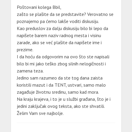
Poštovani kolega Bbil,
zašto se plašite da se predstavite? Verovatno se
poznajemo pa ćemo lakše voditi diskusiju.
Kao preduslov za dalju diskusiju bilo bi lepo da
napišete barem naziv radnog mesta i visinu
zarade, ako se već plašite da napišete ime i
prezime.
I da hoću da odgovorim na ovo što ste napisali
bilo bi mi jako teško zbog silnih nelogičnosti i
zamena teza.
Jedino sam razumeo da ste tog dana zaista
koristili mazut i da TENT, ustvari, samo malo
zagađuje životnu sredinu, samo kad mora.
Na kraju krajeva, i to je u službi građana, što je i
jedini zaključak ovog teksta, ako ste shvatili.
Želim Vam sve najbolje.