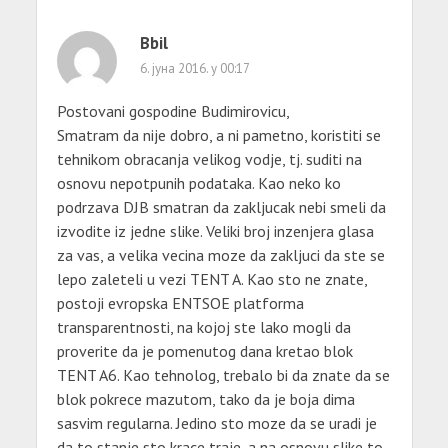
Bbil
6. јуна 2016. у 00:17
Postovani gospodine Budimirovicu,
Smatram da nije dobro, a ni pametno, koristiti se
tehnikom obracanja velikog vodje, tj. suditi na
osnovu nepotpunih podataka. Kao neko ko
podrzava DJB smatran da zakljucak nebi smeli da
izvodite iz jedne slike. Veliki broj inzenjera glasa
za vas, a velika vecina moze da zakljuci da ste se
lepo zaleteli u vezi TENT A. Kao sto ne znate,
postoji evropska ENTSOE platforma
transparentnosti, na kojoj ste lako mogli da
proverite da je pomenutog dana kretao blok
TENT A6. Kao tehnolog, trebalo bi da znate da se
blok pokrece mazutom, tako da je boja dima
sasvim regularna. Jedino sto moze da se uradi je
da to stanje sto krace traje, a na osnovu slike to