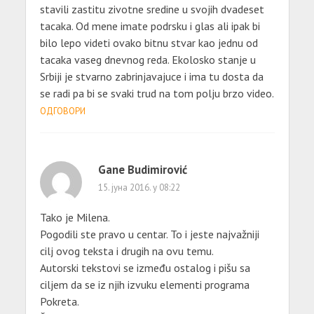
stavili zastitu zivotne sredine u svojih dvadeset
tacaka. Od mene imate podrsku i glas ali ipak bi
bilo lepo videti ovako bitnu stvar kao jednu od
tacaka vaseg dnevnog reda. Ekolosko stanje u
Srbiji je stvarno zabrinjavajuce i ima tu dosta da
se radi pa bi se svaki trud na tom polju brzo video.
ОДГОВОРИ
Gane Budimirović
15. јуна 2016. у 08:22
Tako je Milena.
Pogodili ste pravo u centar. To i jeste najvažniji
cilj ovog teksta i drugih na ovu temu.
Autorski tekstovi se između ostalog i pišu sa
ciljem da se iz njih izvuku elementi programa
Pokreta.