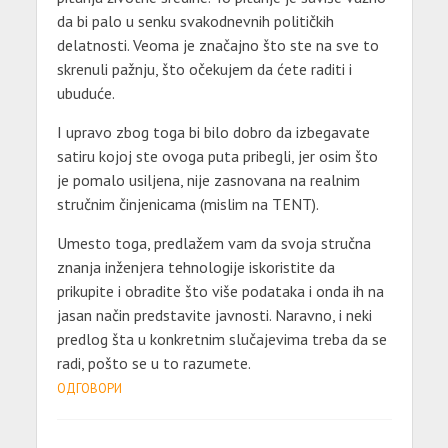
da bi palo u senku svakodnevnih političkih
delatnosti. Veoma je značajno što ste na sve to
skrenuli pažnju, što očekujem da ćete raditi i
ubuduće.
I upravo zbog toga bi bilo dobro da izbegavate
satiru kojoj ste ovoga puta pribegli, jer osim što
je pomalo usiljena, nije zasnovana na realnim
stručnim činjenicama (mislim na TENT).
Umesto toga, predlažem vam da svoja stručna
znanja inženjera tehnologije iskoristite da
prikupite i obradite što više podataka i onda ih na
jasan način predstavite javnosti. Naravno, i neki
predlog šta u konkretnim slučajevima treba da se
radi, pošto se u to razumete.
ОДГОВОРИ