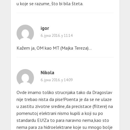
u koje se razume, što bi bila šteta.
igor
6. јуна 2016. у 11:14
Kažem ja, OM kao MT (Majka Tereza)…
Nikola
6. јуна 2016. у 14:09
Ovde imamo toliko strucnjaka tako da Dragoslav
nije trebao nista da pise!Poenta je da se ne ulaze
u zastitu zivotne sredine,da precistace (filtere) na
pomenutoj elektrani nismo kupili a koji su po
standardu EU!Za to para naravno nema,kao sto
nema para za hidroelektrane koje su mnogo bolje