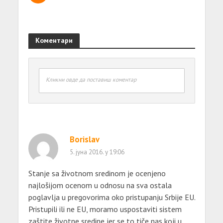
Коментари
Кликни овде да поставиш коментар
Borislav
5. јуна 2016. у 19:06
Stanje sa životnom sredinom je ocenjeno
najlošijom ocenom u odnosu na sva ostala
poglavlja u pregovorima oko pristupanju Srbije EU.
Pristupili ili ne EU, moramo uspostaviti sistem
zaštite životne sredine jer se to tiče nas koji u