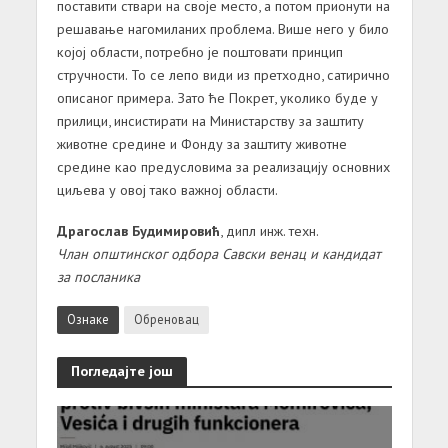
поставити ствари на своје место, а потом прионути на
решавање нагомиланих проблема. Више него у било
којој области, потребно је поштовати принцип
стручности. То се лепо види из претходно, сатирично
описаног примера. Зато ће Покрет, уколико буде у
прилици, инсистирати на Министарству за заштиту
животне средине и Фонду за заштиту животне
средине као предусловима за реализацију основних
циљева у овој тако важној области.
Драгослав Будимировић
, дипл инж. техн.
Члан општинског одбора Савски венац и кандидат
за посланика
Ознаке
Обреновац
Погледајте још