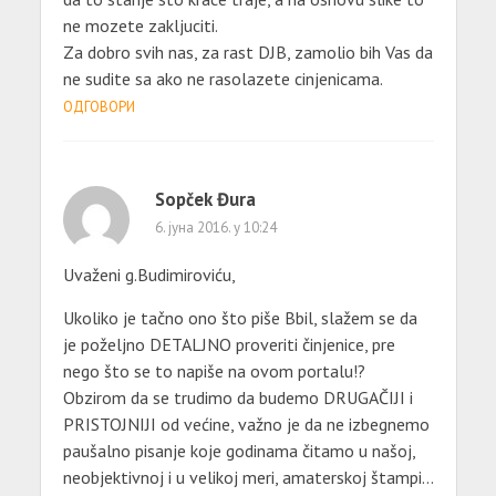
ne mozete zakljuciti.
Za dobro svih nas, za rast DJB, zamolio bih Vas da
ne sudite sa ako ne rasolazete cinjenicama.
ОДГОВОРИ
Sopček Đura
6. јуна 2016. у 10:24
Uvaženi g.Budimiroviću,
Ukoliko je tačno ono što piše Bbil, slažem se da
je poželjno DETALJNO proveriti činjenice, pre
nego što se to napiše na ovom portalu!?
Obzirom da se trudimo da budemo DRUGAČIJI i
PRISTOJNIJI od većine, važno je da ne izbegnemo
paušalno pisanje koje godinama čitamo u našoj,
neobjektivnoj i u velikoj meri, amaterskoj štampi…