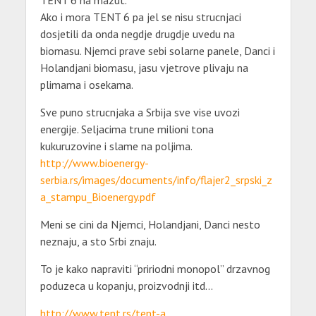
Ako i mora TENT 6 pa jel se nisu strucnjaci
dosjetili da onda negdje drugdje uvedu na
biomasu. Njemci prave sebi solarne panele, Danci i
Holandjani biomasu, jasu vjetrove plivaju na
plimama i osekama.
Sve puno strucnjaka a Srbija sve vise uvozi
energije. Seljacima trune milioni tona
kukuruzovine i slame na poljima.
http://www.bioenergy-
serbia.rs/images/documents/info/flajer2_srpski_z
a_stampu_Bioenergy.pdf
Meni se cini da Njemci, Holandjani, Danci nesto
neznaju, a sto Srbi znaju.
To je kako napraviti “pririodni monopol” drzavnog
poduzeca u kopanju, proizvodnji itd…
http://www.tent.rs/tent-a