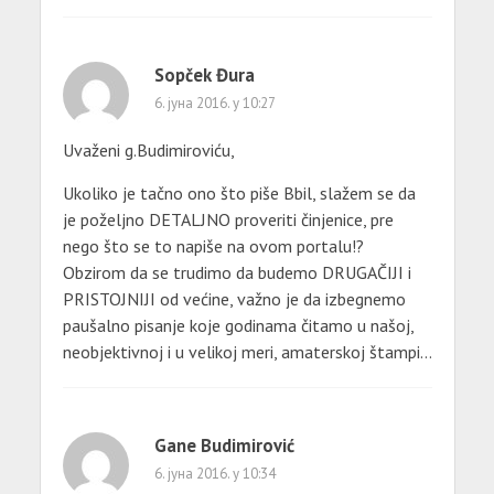
Sopček Đura
6. јуна 2016. у 10:27
Uvaženi g.Budimiroviću,
Ukoliko je tačno ono što piše Bbil, slažem se da
je poželjno DETALJNO proveriti činjenice, pre
nego što se to napiše na ovom portalu!?
Obzirom da se trudimo da budemo DRUGAČIJI i
PRISTOJNIJI od većine, važno je da izbegnemo
paušalno pisanje koje godinama čitamo u našoj,
neobjektivnoj i u velikoj meri, amaterskoj štampi…
Gane Budimirović
6. јуна 2016. у 10:34