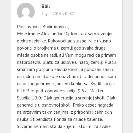
Bbil
7. јуна 2016. у 01:37
Postovani g. Budimirovicu,
Moje ime je Aleksandar. Diplomirani sam inzenjer
elektrotehnike. Rukovodilac sluzbe. Nije ukusno
govoriti o brojkama u zemlji gde svaka druga
mlada osoba ne radi, ali Vam mogu reci da primam
natprosecnu platu za uslove u nasoj zemlji. Platu
smatram potpuno zasluzenom, a ponosan sam i
na radno mesto koje obavljam. U radni odnos sam
usao kao pripravnik, putem konkursa. Kvalifikacije:
ETF Beograd, osnovne studije 9,52; Master
Studije 10,0; Djak generacije u srednjoj skoli, Djak
generacije u osnovnoj skoli; Preko deset nagrada
na drzavnim takmicenjima iz prirodnih i tehnickih
nauka. Stipendista Fonda za mlade talente.
Stvarno nemam sta da krijem i stojim iza svake