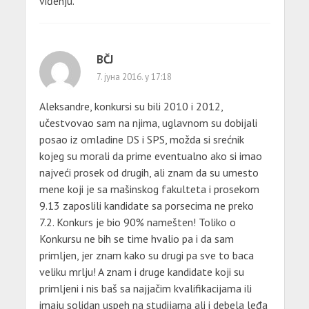
viđenju.
BČJ
7. јуна 2016. у 17:18
Aleksandre, konkursi su bili 2010 i 2012,
učestvovao sam na njima, uglavnom su dobijali
posao iz omladine DS i SPS, možda si srećnik
kojeg su morali da prime eventualno ako si imao
najveći prosek od drugih, ali znam da su umesto
mene koji je sa mašinskog fakulteta i prosekom
9.13 zaposlili kandidate sa porsecima ne preko
7.2. Konkurs je bio 90% namešten! Toliko o
Konkursu ne bih se time hvalio pa i da sam
primljen, jer znam kako su drugi pa sve to baca
veliku mrlju! A znam i druge kandidate koji su
primljeni i nis baš sa najjačim kvalifikacijama ili
imaju solidan uspeh na studijama ali i debela leđa