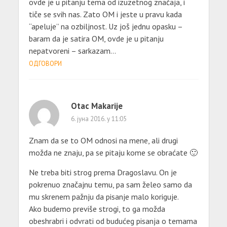
ovde je u pitanju tema od izuzetnog značaja, i
tiče se svih nas. Zato OM i jeste u pravu kada
“apeluje” na ozbiljnost. Uz još jednu opasku –
baram da je satira OM, ovde je u pitanju
nepatvoreni – sarkazam…
ОДГОВОРИ
Otac Makarije
6. јуна 2016. у 11:05
Znam da se to OM odnosi na mene, ali drugi
možda ne znaju, pa se pitaju kome se obraćate 🙂
Ne treba biti strog prema Dragoslavu. On je
pokrenuo značajnu temu, pa sam želeo samo da
mu skrenem pažnju da pisanje malo koriguje.
Ako budemo previše strogi, to ga možda
obeshrabri i odvrati od budućeg pisanja o temama