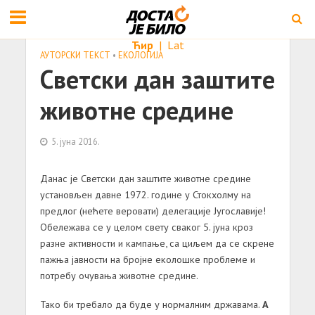
Ћир
|
Lat
АУТОРСКИ ТЕКСТ
•
ЕКОЛОГИЈА
Светски дан заштите
животне средине
5. јуна 2016.
Данас је Светски дан заштите животне средине
установљен давне 1972. године у Стокхолму на
предлог (нећете веровати) делегације Југославије!
Обележава се у целом свету сваког 5. јуна кроз
разне активности и кампање, са циљем да се скрене
пажња јавности на бројне еколошке проблеме и
потребу очувања животне средине.
Тако би требало да буде у нормалним државама.
А