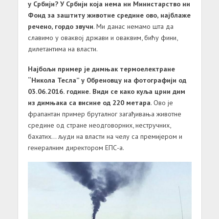
у Србији? У Србији која нема ни Министарство ни
Фонд за заштиту животне средине ово, најблаже
речено, гордо звучи
. Ми данас немамо шта да
славимо у оваквој држави и оваквим, бићу фини,
дилетантима на власти.
Најбољи пример је димњак термоелектране
“Никола Тесла” у Обреновцу на фотографији од
03.06.2016. године. Види се како куља црни дим
из димњака са висине од 220 метара
. Ово је
фрапантан пример бруталног загађивања животне
средине од стране неодговорних, нестручних,
бахатих… људи на власти на челу са премијером и
генералним директором ЕПС-а.