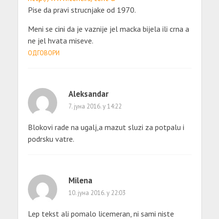
Pise da pravi strucnjake od 1970.
Meni se cini da je vaznije jel macka bijela ili crna a
ne jel hvata miseve.
ОДГОВОРИ
Aleksandar
7. јуна 2016. у 14:22
Blokovi rade na ugalj,a mazut sluzi za potpalu i
podrsku vatre.
Milena
10. јуна 2016. у 22:03
Lep tekst ali pomalo licemeran, ni sami niste