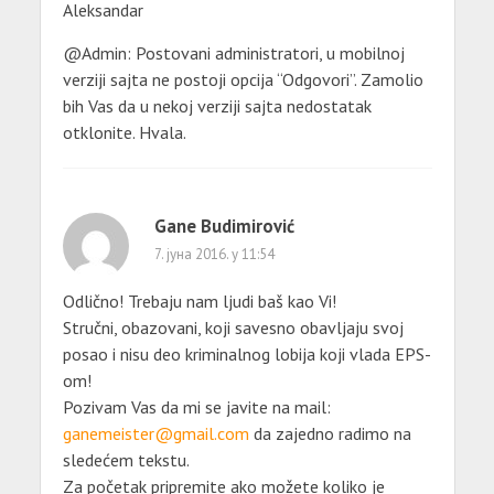
Aleksandar
@Admin: Postovani administratori, u mobilnoj
verziji sajta ne postoji opcija “Odgovori”. Zamolio
bih Vas da u nekoj verziji sajta nedostatak
otklonite. Hvala.
Gane Budimirović
7. јуна 2016. у 11:54
Odlično! Trebaju nam ljudi baš kao Vi!
Stručni, obazovani, koji savesno obavljaju svoj
posao i nisu deo kriminalnog lobija koji vlada EPS-
om!
Pozivam Vas da mi se javite na mail:
ganemeister@gmail.com
da zajedno radimo na
sledećem tekstu.
Za početak pripremite ako možete koliko je