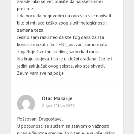
zarade, ako se već plašite da napišete ime i
prezime.
I da hoću da odgovorim na ovo što ste napisali
bilo bi mi jako teško zbog silnih nelogičnosti i
zamena teza.
Jedino sam razumeo da ste tog dana zaista
koristili mazut i da TENT, ustvari, samo malo
zagađuje životnu sredinu, samo kad mora.
Na kraju krajeva, i to je u službi građana, što je i
jedini zaključak ovog teksta, ako ste shvatili.
Želim Vam sve najbolje.
Otac Makarije
6. јуна 2016. у 09:58
Poštovani Dragoslave,
U potpunosti se slažem sa stavom o važnosti
pitanja životne sredine. To pitanje je suviše važno