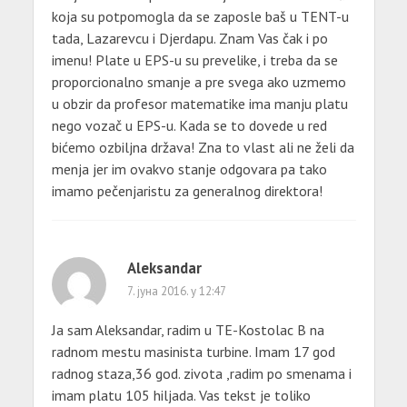
koja su potpomogla da se zaposle baš u TENT-u
tada, Lazarevcu i Djerdapu. Znam Vas čak i po
imenu! Plate u EPS-u su prevelike, i treba da se
proporcionalno smanje a pre svega ako uzmemo
u obzir da profesor matematike ima manju platu
nego vozač u EPS-u. Kada se to dovede u red
bićemo ozbiljna država! Zna to vlast ali ne želi da
menja jer im ovakvo stanje odgovara pa tako
imamo pečenjaristu za generalnog direktora!
Aleksandar
7. јуна 2016. у 12:47
Ja sam Aleksandar, radim u TE-Kostolac B na
radnom mestu masinista turbine. Imam 17 god
radnog staza,36 god. zivota ,radim po smenama i
imam platu 105 hiljada. Vas tekst je toliko