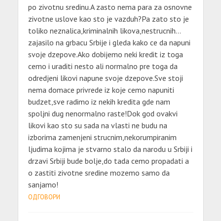
po zivotnu sredinu.A zasto nema para za osnovne
zivotne uslove kao sto je vazduh?Pa zato sto je
toliko neznalica,kriminalnih likova,nestrucnih…
zajasilo na grbacu Srbije i gleda kako ce da napuni
svoje dzepove.Ako dobijemo neki kredit iz toga
cemo i uraditi nesto ali normalno pre toga da
odredjeni likovi napune svoje dzepove.Sve stoji
nema domace privrede iz koje cemo napuniti
budzet,sve radimo iz nekih kredita gde nam
spoljni dug nenormalno raste!Dok god ovakvi
likovi kao sto su sada na vlasti ne budu na
izborima zamenjeni strucnim,nekorumpiranim
ljudima kojima je stvarno stalo da narodu u Srbiji i
drzavi Srbiji bude bolje,do tada cemo propadati a
o zastiti zivotne sredine mozemo samo da
sanjamo!
ОДГОВОРИ