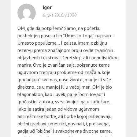
igor
6. јуна 2016. у 10:39
OM, gde da potpišem? Samo, na početku
poslednjeg pasusa bih “Umesto toga”. napisao –
Umesto populizma… I zaista, imam ozbiljnu
rezervu prema značajnom broju ovde zvaničnih
objavljenih tekstova “šeretskg”, ali i populističkog
manira. Ovo je zvaničan sajt, pokrenute teme
uglavnom tretiraju probleme od značaja. koje
“pogadjaju” sve nas, naše živote, manje ili više
direktno, te u manjoj ili u većoj meri. OM je bio
blagonaklon, kao i uvek, pa je “pomilovao” i
“počastio” autora, svrstavajući ga u satiričare…
Iako je satira jedan od vidova uglavnom
antirežimske borbe, ali borbe kojoj pribegavaju
obični gradjani, umetnici, novinari, i, pre svega,
gadjajući “obične” i svakodnevne životne teme,