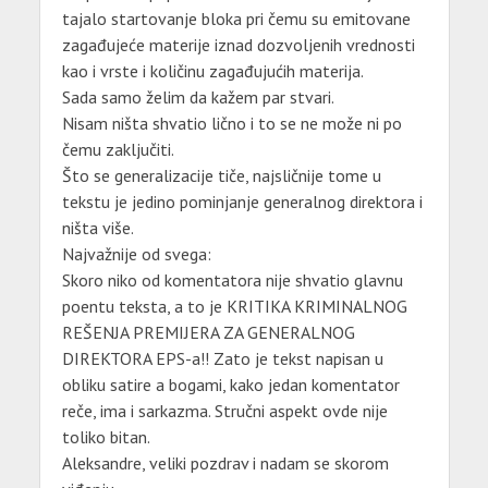
tajalo startovanje bloka pri čemu su emitovane
zagađujeće materije iznad dozvoljenih vrednosti
kao i vrste i količinu zagađujućih materija.
Sada samo želim da kažem par stvari.
Nisam ništa shvatio lično i to se ne može ni po
čemu zaključiti.
Što se generalizacije tiče, najsličnije tome u
tekstu je jedino pominjanje generalnog direktora i
ništa više.
Najvažnije od svega:
Skoro niko od komentatora nije shvatio glavnu
poentu teksta, a to je KRITIKA KRIMINALNOG
REŠENJA PREMIJERA ZA GENERALNOG
DIREKTORA EPS-a!! Zato je tekst napisan u
obliku satire a bogami, kako jedan komentator
reče, ima i sarkazma. Stručni aspekt ovde nije
toliko bitan.
Aleksandre, veliki pozdrav i nadam se skorom