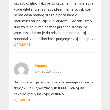
katastrofalno!Tako je to kada nam ministarstva
vode diletanti i neznalice.Premijer je covek koji
nema dana radnog staza a prica nam o
radu,ministar policije kupi diplomu…dotakli smo
dno tako da njima zastita prirodne sredine ne
znaci nista bitno je da pricaju o napredku taj
napredak vide jedino kroz punjenje svojih dzepova.
ОДГОВОРИ
Жељко
5. јуна 2016. у 23:30
Заштита ЖС је од суштинског значаја за све, и
појединце и друштво у целини. “Немој да
сечемо грану на којој седимо”!
ОДГОВОРИ