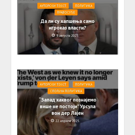
АУТОРСКИ ТЕКСТ
ПОЛИТИКА
ПРАВОСУЂЕ
Да ли су хапшења само
игроказ власти?
9. августа 2025.
АУТОРСКИ ТЕКСТ
ПОЛИТИКА
СПОЉНА ПОЛИТИКА
“Запад каквог познајемо
више не постоји” Урсула
вон дер Лајен
22. априла 2025.