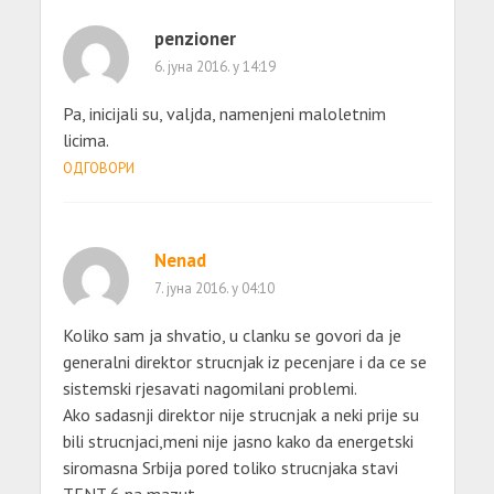
penzioner
6. јуна 2016. у 14:19
Pa, inicijali su, valjda, namenjeni maloletnim
licima.
ОДГОВОРИ
Nenad
7. јуна 2016. у 04:10
Koliko sam ja shvatio, u clanku se govori da je
generalni direktor strucnjak iz pecenjare i da ce se
sistemski rjesavati nagomilani problemi.
Ako sadasnji direktor nije strucnjak a neki prije su
bili strucnjaci,meni nije jasno kako da energetski
siromasna Srbija pored toliko strucnjaka stavi
TENT 6 na mazut.