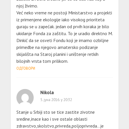
njoj živimo.
Već neko vreme ne postoji Ministarstvo a projekti
iz primenjene ekologije iako visokog prioriteta
guraju se u zapećak. jedan od prvih koraka je bilo
ukidanje Fonda za zaštitu. To je uradio direktno M.
Dinkić da se osveti Fondu koji je imamo ozbiljne
primedbe na njegovo amatersko podizanje
skijališta na Staroj planini i uništenje retkih
bilojnih vrsta tom prilikom.
ОДГОВОРИ
Nikola
5. јуна 2016. у 20:32
Stanje u Srbiji sto se tice zastite zivotne
sredine,inace kao i sve ostale oblasti
zdravstvo,skolstvo,privreda,poljoprivreda…je