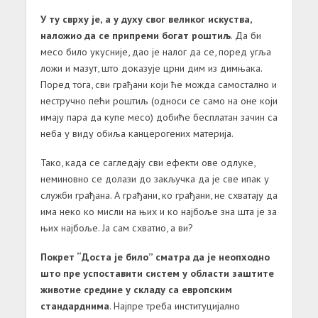
У ту сврху је, а у духу свог великог искуства,
наложио да се припреми богат роштиљ
. Да би
месо било укусније, дао је налог да се, поред угља
ложи и мазут, што доказује црни дим из димњака.
Поред тога, сви грађани који ће можда самостално и
нестручно пећи роштиљ (односи се само на оне који
имају пара да купе месо) добиће бесплатан зачин са
неба у виду обиља канцерогених материја.
Тако, када се сагледају сви ефекти ове одлуке,
неминовно се долази до закључка да је све ипак у
служби грађана. А грађани, ко грађани, не схватају да
има неко ко мисли на њих и ко најбоље зна шта је за
њих најбоље. Ја сам схватио, а ви?
Покрет “Доста је било” сматра да је неопходно
што пре успоставити систем у области заштите
животне средине у складу са европским
стандарднима
. Најпре треба институцијално