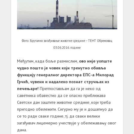
Фото: Брутално загађивање животне средине – ТЕНТ Обреновац
03.06.2016. године
Међутим, када боље размислим,
ово није уопште
чудно пошто је човек који тренутно обавља
функцију генералног директора ЕПС-а Милорад
Грчић, чувени и надалеко познат стручњак из
печењаре!
Претпостављам да га је неко од
саветника обавестио да се опасно приближава
Светски дан заштите животне средине, који треба
пригодно обележити. Сигурно му је и дошапнуo да
се то ради сваке године, тј. да сваки велики
загађивач лицемерно учествује у обележавању овог
дана.