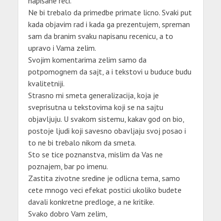
napisane reci.
Ne bi trebalo da primedbe primate licno. Svaki put
kada objavim rad i kada ga prezentujem, spreman
sam da branim svaku napisanu recenicu, a to
upravo i Vama zelim.
Svojim komentarima zelim samo da
potpomognem da sajt, a i tekstovi u buduce budu
kvalitetniji.
Strasno mi smeta generalizacija, koja je
sveprisutna u tekstovima koji se na sajtu
objavljuju. U svakom sistemu, kakav god on bio,
postoje ljudi koji savesno obavljaju svoj posao i
to ne bi trebalo nikom da smeta.
Sto se tice poznanstva, mislim da Vas ne
poznajem, bar po imenu.
Zastita zivotne sredine je odlicna tema, samo
cete mnogo veci efekat postici ukoliko budete
davali konkretne predloge, a ne kritike.
Svako dobro Vam zelim,