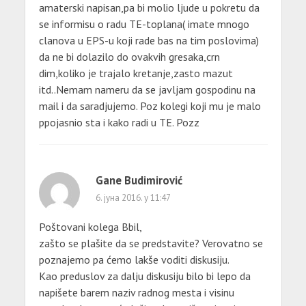
amaterski napisan,pa bi molio ljude u pokretu da
se informisu o radu TE-toplana( imate mnogo
clanova u EPS-u koji rade bas na tim poslovima)
da ne bi dolazilo do ovakvih gresaka,crn
dim,koliko je trajalo kretanje,zasto mazut
itd..Nemam nameru da se javljam gospodinu na
mail i da saradjujemo. Poz kolegi koji mu je malo
ppojasnio sta i kako radi u TE. Pozz
Gane Budimirović
6. јуна 2016. у 11:47
Poštovani kolega Bbil,
zašto se plašite da se predstavite? Verovatno se
poznajemo pa ćemo lakše voditi diskusiju.
Kao preduslov za dalju diskusiju bilo bi lepo da
napišete barem naziv radnog mesta i visinu