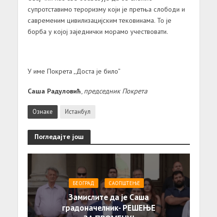
супротставимо тероризму који је претња слободи и
савременим цивилизацијским тековинама. То је
борба у којој заједнички морамо учествовати.
У име Покрета „Доста је било
”
Саша Радуловић
,
председник Покрета
Ознаке
Истанбул
Погледајте још
БЕОГРАД
САОПШТЕЊE
Замислите да је Саша
градоначелник- РЕШЕЊЕ