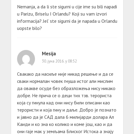
Nemanja, a da li ste sigurni u cije ime su bili napadi
u Parizu, Briselu I Orlandu? Koji su vam izvori
informacija? Jel’ ste sigurni da je napada u Orlandu
uopste bilo?
Mesija
30. јуна 2016. у 08:52
Свакако да насиље није никад решење и да се
сваки нормалан човек гнуша истог али мислим
да овакве осуде без образложења нису никако
добре. Не прича се о деци тих тзв. терориста
која су гинула кад они нису били описани као
терористи и која гину и даље. Добро је познато
и јавно да је САД дала 6 милијарди долара Ал
Каиди и ко зна ко колико и коме још, као и да
они гаје мак у земљама Блиског Истока а знају