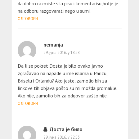
da dobro razmisle sta pisu i komentarisu,bolje je
na odboru razgovarati nego u sumi.
ОДГОВОРИ
nemanja
29. јуна 2016. у 18:28
Da li se pokret Dosta je bilo ovako javno
zgražavao na napade u ime islama u Parizu,
Briselu i Orlandu? Ako jeste, zamolio bih za
linkove tih objava pošto su mi možda promakle.
Ako nije, zamolio bih za odgovor zašto nije.
ОДГОВОРИ
Доста је било
29. јуна 2016. у 22:53