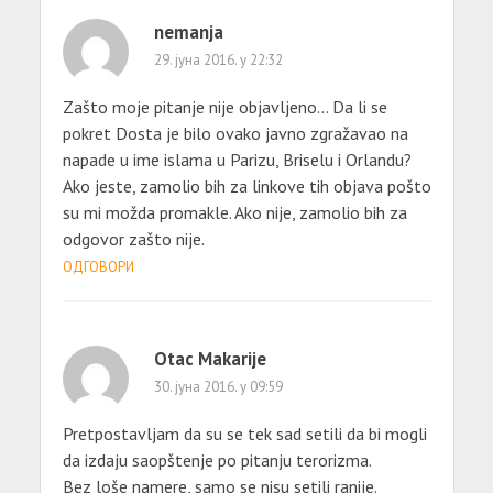
nemanja
29. јуна 2016. у 22:32
Zašto moje pitanje nije objavljeno… Da li se
pokret Dosta je bilo ovako javno zgražavao na
napade u ime islama u Parizu, Briselu i Orlandu?
Ako jeste, zamolio bih za linkove tih objava pošto
su mi možda promakle. Ako nije, zamolio bih za
odgovor zašto nije.
ОДГОВОРИ
Otac Makarije
30. јуна 2016. у 09:59
Pretpostavljam da su se tek sad setili da bi mogli
da izdaju saopštenje po pitanju terorizma.
Bez loše namere, samo se nisu setili ranije.