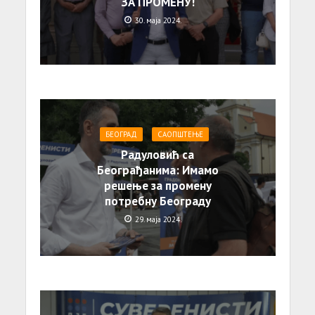
ЗА ПРОМЕНУ!
30. маја 2024.
БЕОГРАД
САОПШТЕЊE
Радуловић са
Београђанима: Имамо
решење за промену
потребну Београду
29. маја 2024.