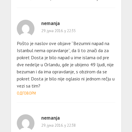
nemanja
29. јуна 2016. у 22:35
Pošto je naslov ove objave “Bezumni napad na
Istanbul nema opravdanje”, da li to znači da za
pokret Dosta je bilo napad u ime islama od pre
dve nedelje u Orlandu, gde je ubijeno 49 ljudi, nije
bezuman i da ima opravdanje, s obzirom da se
pokret Dosta je bilo nije oglasio ni jednom rečju u
vezi sa tim?
ОДГОВОРИ
nemanja
29. јуна 2016. у 22:38