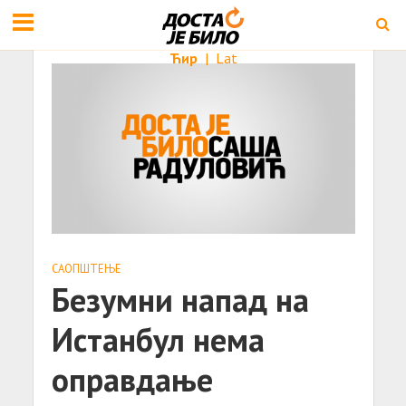
Ћир
|
Lat
САОПШТЕЊE
Безумни напад на
Истанбул нема
оправдање