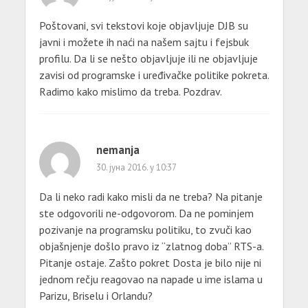
Poštovani, svi tekstovi koje objavljuje DJB su
javni i možete ih naći na našem sajtu i fejsbuk
profilu. Da li se nešto objavljuje ili ne objavljuje
zavisi od programske i uređivačke politike pokreta.
Radimo kako mislimo da treba. Pozdrav.
nemanja
30. јуна 2016. у 10:37
Da li neko radi kako misli da ne treba? Na pitanje
ste odgovorili ne-odgovorom. Da ne pominjem
pozivanje na programsku politiku, to zvuči kao
objašnjenje došlo pravo iz “zlatnog doba” RTS-a.
Pitanje ostaje. Zašto pokret Dosta je bilo nije ni
jednom rečju reagovao na napade u ime islama u
Parizu, Briselu i Orlandu?