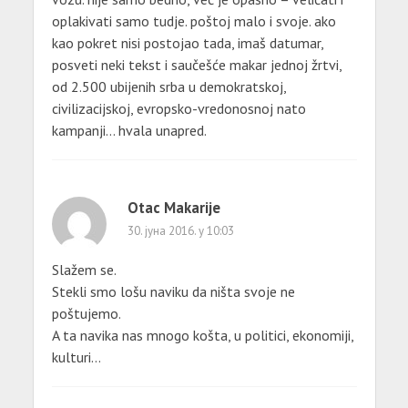
oplakivati samo tudje. poštoj malo i svoje. ako
kao pokret nisi postojao tada, imaš datumar,
posveti neki tekst i saučešće makar jednoj žrtvi,
od 2.500 ubijenih srba u demokratskoj,
civilizacijskoj, evropsko-vredonosnoj nato
kampanji… hvala unapred.
Otac Makarije
30. јуна 2016. у 10:03
Slažem se.
Stekli smo lošu naviku da ništa svoje ne
poštujemo.
A ta navika nas mnogo košta, u politici, ekonomiji,
kulturi…