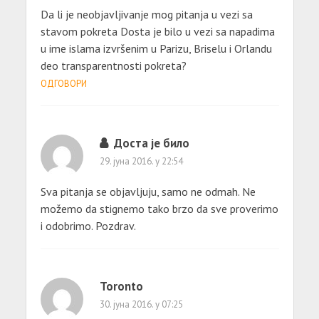
Da li je neobjavljivanje mog pitanja u vezi sa
stavom pokreta Dosta je bilo u vezi sa napadima
u ime islama izvršenim u Parizu, Briselu i Orlandu
deo transparentnosti pokreta?
ОДГОВОРИ
Доста је било
29. јуна 2016. у 22:54
Sva pitanja se objavljuju, samo ne odmah. Ne
možemo da stignemo tako brzo da sve proverimo
i odobrimo. Pozdrav.
Toronto
30. јуна 2016. у 07:25