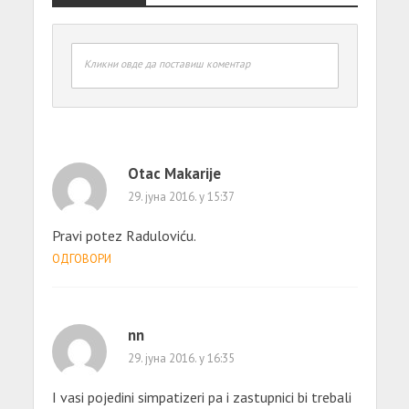
Кликни овде да поставиш коментар
Otac Makarije
29. јуна 2016. у 15:37
Pravi potez Raduloviću.
ОДГОВОРИ
nn
29. јуна 2016. у 16:35
I vasi pojedini simpatizeri pa i zastupnici bi trebali