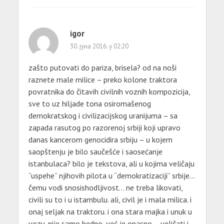
igor
30. јуна 2016. у 02:20
zašto putovati do pariza, brisela? od na noši
raznete male milice – preko kolone traktora
povratnika do čitavih civilnih voznih kompozicija,
sve to uz hiljade tona osiromašenog
demokratskog i civilizacijskog uranijuma – sa
zapada rasutog po razorenoj srbiji koji upravo
danas kancerom genocidira srbiju – u kojem
saopštenju je bilo saučešće i saosećanje
istanbulaca? bilo je tekstova, ali u kojima veličaju
“uspehe” njihovih pilota u “demokratizaciji” srbije…
čemu vodi snosishodljivost… ne treba likovati,
civili su to i u istambulu. ali, civil je i mala milica. i
onaj seljak na traktoru. i ona stara majka i unuk u
vozu. nije samo bedno, već je opasno – veličati i