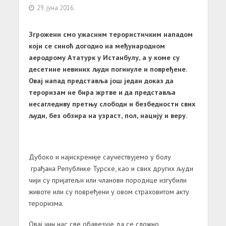
29. јуна 2016.
Згрожени смо ужасним терористичким нападом
који се синоћ догодио на међународном
аеродрому Ататурк у Истанбулу, а у коме су
десетине невиних људи погинуле и повређене.
Овај напад представља још један доказ да
тероризам не бира жртве и да представља
несагледиву претњу слободи и безбедности свих
људи, без обзира на узраст, пол, нацију и веру.
Дубоко и најискреније саучествујемо у болу
грађана Републике Турске, као и свих других људи
чији су пријатељи или чланови породице изгубили
животе или су повређени у овом страховитом акту
тероризма.
Овај чин нас све обавезује да се сложно