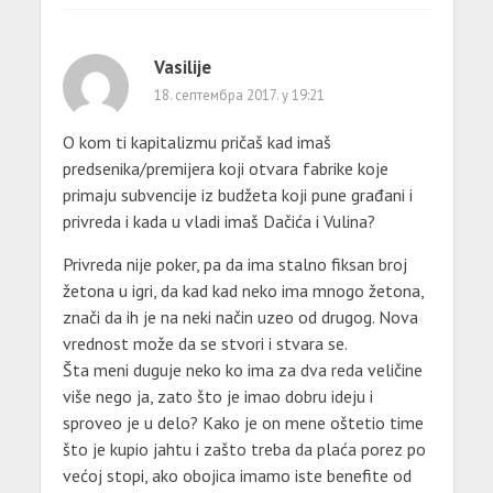
Vasilije
18. септембра 2017. у 19:21
O kom ti kapitalizmu pričaš kad imaš
predsenika/premijera koji otvara fabrike koje
primaju subvencije iz budžeta koji pune građani i
privreda i kada u vladi imaš Dačića i Vulina?
Privreda nije poker, pa da ima stalno fiksan broj
žetona u igri, da kad kad neko ima mnogo žetona,
znači da ih je na neki način uzeo od drugog. Nova
vrednost može da se stvori i stvara se.
Šta meni duguje neko ko ima za dva reda veličine
više nego ja, zato što je imao dobru ideju i
sproveo je u delo? Kako je on mene oštetio time
što je kupio jahtu i zašto treba da plaća porez po
većoj stopi, ako obojica imamo iste benefite od