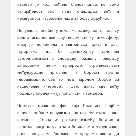
изазвао је код већине становништва, не само
озлојађеност због пада стандарда, већ и
несигурност и губљење наде за бољу будућност.
Популисти, посебно у земљама развијеног Запада, су
вешто искористили ову песимистичку атмосферу,
којој је допринела и мигрантска криза и раст
тероризма, да би демократију заменили
ауторитаризмом а слободну тржишну привреду
затвореним типом привреде, ограничавањем
међународне трговине и борбом против
глобализације. Све то под паролом „борбе за
националне интересе“. Зато данас све већу
подршку бирача имају популистички лидери.
Немачки министар финансија Волфганг Шојбле
истиче проблем популизма као највећи изазов овог
времена: „Смањење разлике између богатих и
сиромашних је кључно за избегавање деструктивног
раста популизма. Уколико не урадимо ништа да