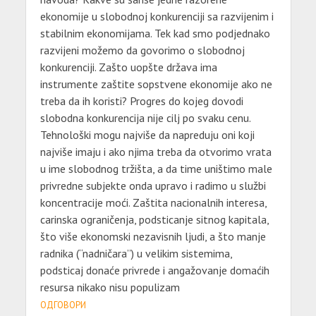
ekonomije u slobodnoj konkurenciji sa razvijenim i
stabilnim ekonomijama. Tek kad smo podjednako
razvijeni možemo da govorimo o slobodnoj
konkurenciji. Zašto uopšte država ima
instrumente zaštite sopstvene ekonomije ako ne
treba da ih koristi? Progres do kojeg dovodi
slobodna konkurencija nije cilj po svaku cenu.
Tehnološki mogu najviše da napreduju oni koji
najviše imaju i ako njima treba da otvorimo vrata
u ime slobodnog tržišta, a da time uništimo male
privredne subjekte onda upravo i radimo u službi
koncentracije moći. Zaštita nacionalnih interesa,
carinska ograničenja, podsticanje sitnog kapitala,
što više ekonomski nezavisnih ljudi, a što manje
radnika (“nadničara”) u velikim sistemima,
podsticaj donaće privrede i angažovanje domaćih
resursa nikako nisu populizam
ОДГОВОРИ