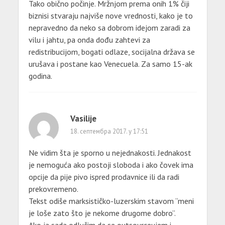
Tako obično počinje. Mržnjom prema onih 1% čiji
biznisi stvaraju najviše nove vrednosti, kako je to
nepravedno da neko sa dobrom idejom zaradi za
vilu i jahtu, pa onda dođu zahtevi za
redistribucijom, bogati odlaze, socijalna država se
urušava i postane kao Venecuela. Za samo 15-ak
godina.
Vasilije
18. септембра 2017. у 17:51
Ne vidim šta je sporno u nejednakosti. Jednakost
je nemoguća ako postoji sloboda i ako čovek ima
opcije da pije pivo ispred prodavnice ili da radi
prekovremeno.
Tekst odiše marksističko-luzerskim stavom “meni
je loše zato što je nekome drugome dobro”.
Ako ja sada odlučim da se outsourceujem i