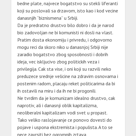
bedne plate, najvece bogatstvo su stekli liferanti
koji su poslovali sa drzavom, isto kao i kod vecine
danasnjih “biznismena” u Srbiji.
Da je predratno drustvo bilo dobro i da je narod
bio zadovoljan ne bi komunisti ni dosli na vlast.
Pratim dosta ekonomiju i privredu, i odgovorno
mogu reci da skoro niko u danasnjoj Srbiji nije
zaradio bogatstvo zbog sposobnosti i dobrih
ideja, vec iskljucivo zbog politickih veza i
privilegija. Cak sta vise, i oni koji su razvili neko
preduzece srednje velicine na zdravim osnovama i
postenim radom, placaju reket politicarima da bi
ih ostavili na miru i da ih ne bi progonili.
Ne tvrdim da je komunizam idealno drustvo, cak
naprotiv, ali i danasnji oblik kapitalizma,
neoliberalni kapitalizam vodi svet u propast.
Tako veliko raslojavanje ce ponovo dovesti do
pojave i uspona ekstremista i populista. A to se
nece zavrsiti bez ogromnih zrtava