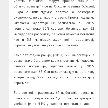
Светски економски форум прошле године је
објавио, позивајући се на Оксфам извештај (
Oxfam)
,
крајње изненађујуће податке о размерама
економских неједнакости у свету. Према подацима
Оксфам-а најбогатији 1% располагao је 2015.
године са преко 50% светског богатства, док 62
милијардера располажу са истим износом богатства
као и 3,5 милијарди људи који представљају
сиромашнију половину светске популације.
Само пет година раније, (2010.) 388 најбогатијих је
располагало богатством као и сиромашнија половина
светске популације, односно колико у 2015.
располаже њих 62. Ови подаци указују на вртоглаву
концентрацију богатства код ултра богатих на врху
пирамиде.
Богатсво којим располажу 62 најбогатија човека на
планети процењује се на 1,76 трилиона долара и
увећано је за 44% у задњих пет година, док је