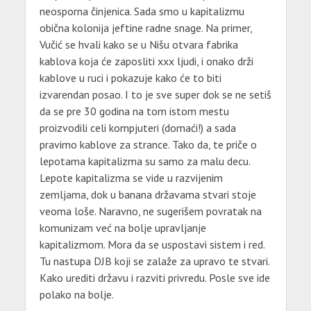
neosporna činjenica. Sada smo u kapitalizmu
obična kolonija jeftine radne snage. Na primer,
Vučić se hvali kako se u Nišu otvara fabrika
kablova koja će zaposliti xxx ljudi, i onako drži
kablove u ruci i pokazuje kako će to biti
izvarendan posao. I to je sve super dok se ne setiš
da se pre 30 godina na tom istom mestu
proizvodili celi kompjuteri (domaći!) a sada
pravimo kablove za strance. Tako da, te priče o
lepotama kapitalizma su samo za malu decu.
Lepote kapitalizma se vide u razvijenim
zemljama, dok u banana državama stvari stoje
veoma loše. Naravno, ne sugerišem povratak na
komunizam već na bolje upravljanje
kapitalizmom. Mora da se uspostavi sistem i red.
Tu nastupa DJB koji se zalaže za upravo te stvari.
Kako urediti državu i razviti privredu. Posle sve ide
polako na bolje.