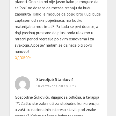
planeti. Ono sto mi nije jasno kako je moguce da
se “oni” ne dosete da mozda trebaju da budu
zabrinuti? Kako je moguce da toliki broj ljudi bude
zaplasen od sake pojedinaca, ma koliku
materijalnu moc imali? Pa kada se prvi dosete, a
drgi (vecina) prestane da plasi onda ulazimo u
mracni period regresije po svim osnovama i za
svakoga. A posle? nadam se da nece biti Jovo
nanovo!
ОДГОВОРИ
Slavoljub Stankoviċ
18. септембра 2017. у 00:37
Gospodine Šukoviću, dijagnoza odlična, a terapija
“?”. Zašto ste zabrinuti za slobodnu konkurenciju,
a zaštitu nacionalnih interesa stavili pod znake
navoda? Kakve su šanse jedne razorene