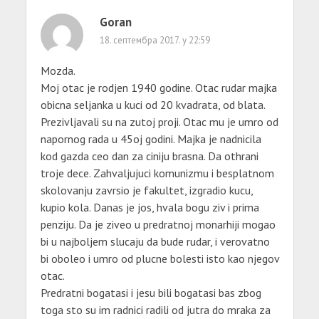
Goran
18. септембра 2017. у 22:59
Mozda.
Moj otac je rodjen 1940 godine. Otac rudar majka
obicna seljanka u kuci od 20 kvadrata, od blata.
Prezivljavali su na zutoj proji. Otac mu je umro od
napornog rada u 45oj godini. Majka je nadnicila
kod gazda ceo dan za ciniju brasna. Da othrani
troje dece. Zahvaljujuci komunizmu i besplatnom
skolovanju zavrsio je fakultet, izgradio kucu,
kupio kola. Danas je jos, hvala bogu ziv i prima
penziju. Da je ziveo u predratnoj monarhiji mogao
bi u najboljem slucaju da bude rudar, i verovatno
bi oboleo i umro od plucne bolesti isto kao njegov
otac.
Predratni bogatasi i jesu bili bogatasi bas zbog
toga sto su im radnici radili od jutra do mraka za