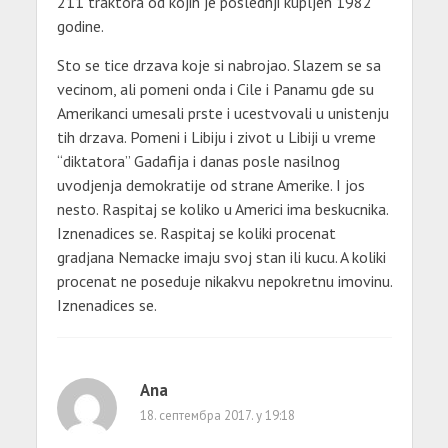
211 traktora od kojih je poslednji kupljen 1982
godine.
Sto se tice drzava koje si nabrojao. Slazem se sa
vecinom, ali pomeni onda i Cile i Panamu gde su
Amerikanci umesali prste i ucestvovali u unistenju
tih drzava. Pomeni i Libiju i zivot u Libiji u vreme
“diktatora” Gadafija i danas posle nasilnog
uvodjenja demokratije od strane Amerike. I jos
nesto. Raspitaj se koliko u Americi ima beskucnika.
Iznenadices se. Raspitaj se koliki procenat
gradjana Nemacke imaju svoj stan ili kucu. A koliki
procenat ne poseduje nikakvu nepokretnu imovinu.
Iznenadices se.
Ana
18. септембра 2017. у 19:18