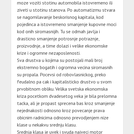
moze voziti stotinu automobila istovremeno ili
ziveti u stotinu stanova. Po automatizmu stvara
se nagomilavanje beskorisnog kapitala, kod
pojedinca a istovremeno smanjenje kupovne moci
kod onih siromasnijih. Tu se odmah javlja i
drasticno smanjenje potrosnje potraznje,
proizvodnje, a time dolazi i velike ekonomske
krize i ogromne nezaposlenosti.
Sva drustva u kojima su postojali mali broj
ekstremno bogatih i ogromna vecina siromasnih
su propala. Pocevsi od robovlasnickog, preko
feudalno pa cak i kapitalisticko drustvo u svom
prvobitnom obliku. Velika svetska ekonomska
kriza pocetkom dvadesetog veka je bila prelomna
tacka, ali je propast sprecena bas kroz smanjenje
nejednakosti odnosno kroz povecanje prava
obicnim radnicima odnosno prevodjenjem nize
klase u nekakvu srednju klasu.
Srednja klasa je uvek i svuda najveci motor