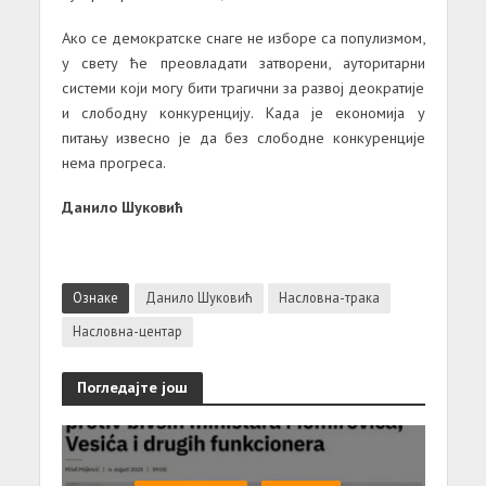
Ако се демократске снаге не изборе са популизмом,
у свету ће преовладати затворени, ауторитарни
системи који могу бити трагични за развој деократије
и слободну конкуренцију. Када је економија у
питању извесно је да без слободне конкуренције
нема прогреса.
Данило Шуковић
Ознаке
Данило Шуковић
Насловна-трака
Насловна-центар
Погледајте још