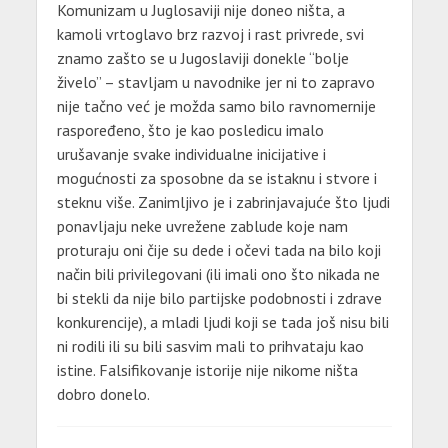
Komunizam u Juglosaviji nije doneo ništa, a
kamoli vrtoglavo brz razvoj i rast privrede, svi
znamo zašto se u Jugoslaviji donekle “bolje
živelo” – stavljam u navodnike jer ni to zapravo
nije tačno već je možda samo bilo ravnomernije
raspoređeno, što je kao posledicu imalo
urušavanje svake individualne inicijative i
mogućnosti za sposobne da se istaknu i stvore i
steknu više. Zanimljivo je i zabrinjavajuće što ljudi
ponavljaju neke uvrežene zablude koje nam
proturaju oni čije su dede i očevi tada na bilo koji
način bili privilegovani (ili imali ono što nikada ne
bi stekli da nije bilo partijske podobnosti i zdrave
konkurencije), a mladi ljudi koji se tada još nisu bili
ni rodili ili su bili sasvim mali to prihvataju kao
istine. Falsifikovanje istorije nije nikome ništa
dobro donelo.