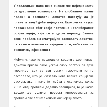
У последњих пола века економске неједнакости
су драстично ескалирале. На глобалном плану
подаци о расподели дохотка показују да је
планета зачуђујуће неједнака. Економска наука,
превасходно због своје претежно неолибералне
оријентације, није се у дугом периоду бавила
овим проблемом сматрајући расподелу дохотка,
па тиме и економске неједнакости, небитним за
економску ефикасност.
Међутим, како је последњих деценија цео пораст
дохотка припао само уском слоју богатих са врха
пирамиде, док су сви остали искључени из те
расподеле, што је изазвало нова велика социјална
раслојавања, и како је глобална економска криза
2008. овај проблем додатно заоштрила, то је нагло
дошло до великог пораста интересовања за
проблем све већих економских неједнакости.