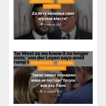
АУТОРСКИ ТЕКСТ
ПОЛИТИКА
ПРАВОСУЂЕ
Да ли су хапшења само
игроказ власти?
9. августа 2025.
АУТОРСКИ ТЕКСТ
ПОЛИТИКА
СПОЉНА ПОЛИТИКА
“Запад каквог познајемо
више не постоји” Урсула
вон дер Лајен
22. априла 2025.