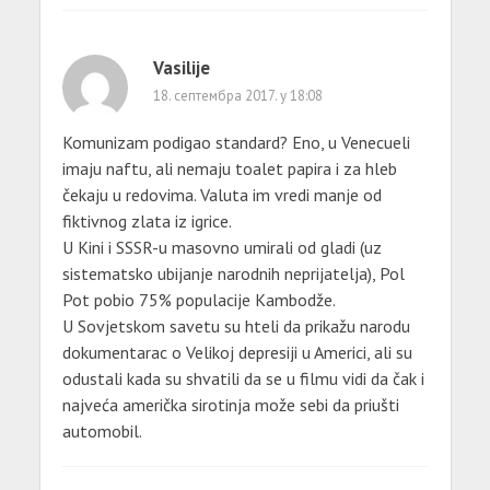
Vasilije
18. септембра 2017. у 18:08
Komunizam podigao standard? Eno, u Venecueli
imaju naftu, ali nemaju toalet papira i za hleb
čekaju u redovima. Valuta im vredi manje od
fiktivnog zlata iz igrice.
U Kini i SSSR-u masovno umirali od gladi (uz
sistematsko ubijanje narodnih neprijatelja), Pol
Pot pobio 75% populacije Kambodže.
U Sovjetskom savetu su hteli da prikažu narodu
dokumentarac o Velikoj depresiji u Americi, ali su
odustali kada su shvatili da se u filmu vidi da čak i
najveća američka sirotinja može sebi da priušti
automobil.