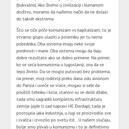
(bukvalno). Ako živimo u civilizaciji i humanom
društvu, moramo da nađemo način da ne dolazi
do takvih ekstrema.
Što se tiče priče komunizam vs kapitalizam, to je
stvarno glupo ulaziti u polemiku jer tu nema
pobednika. Oba sistema imaju neke svoje
prednosti i mane. Oba sistema mogu da daju
dobre rezultate ako se dobro primene. Na primer,
ko se seća komunizma u Jugoslaviji, zna da se
lepo živelo. Da se moglo putovati bez problema,
na primer, moji roditelji preko dana odu avionom
do Pariza i uveče se vrate, mogao si sebi da
priuštiš tehniku i kola, stanovi su se delili džabe,
tada smo sagradili kompletnu infrastrukturu
zemlje (ajde ti sad napravi HE Đerdap), tada je
postojala jaka industrija, u Jugi se proizvodilo sve
i svašta i izvozilo po svetu itd… U našem slučaju,
bolje smo plivali u komunizmu i to je definitivno