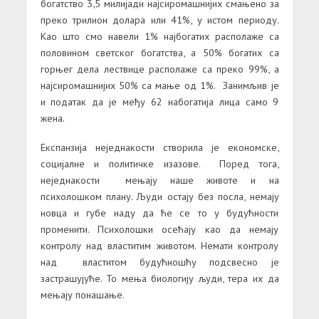
богатство 3,5 милијади најсиромашнијих смањено за
преко трилион долара или 41%, у истом периоду.
Као што смо навели 1% најбогатих располаже са
половином светског богатства, а 50% богатих са
горњег дела лествице располаже са преко 99%, а
најсиромашнијих 50% са мање од 1%. Занимљив је
и податак да је међу 62 набогатија лица само 9
жена.
Експанзија неједнакости створила је економске,
социјалне и политичке изазове. Поред тога,
неједнакости мењају наше животе и на
психолошком плану. Људи остају без посла, немају
новца и губе наду да ће се то у будућности
променити. Психолошки осећају као да немају
контролу над властитим животом. Немати контролу
над властитом будућношћу подсвесно је
застрашујуће. То мења биологију људи, тера их да
мењају понашање.