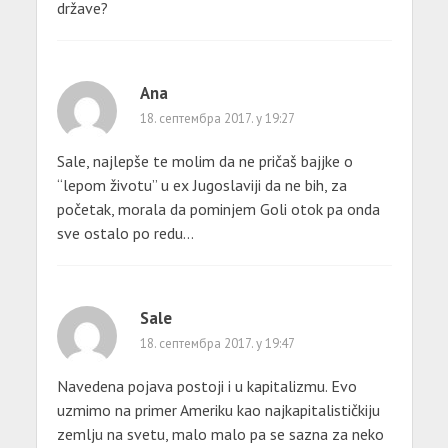
države?
Ana
18. септембра 2017. у 19:27
Sale, najlepše te molim da ne pričaš bajjke o
“lepom životu” u ex Jugoslaviji da ne bih, za
početak, morala da pominjem Goli otok pa onda
sve ostalo po redu…
Sale
18. септембра 2017. у 19:47
Navedena pojava postoji i u kapitalizmu. Evo
uzmimo na primer Ameriku kao najkapitalističkiju
zemlju na svetu, malo malo pa se sazna za neko