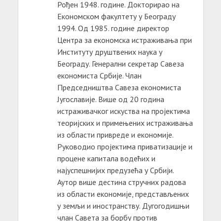
Рођен 1948. године. Докторирао на
Економском факултету у Београду
1994. Од 1985. године директор
Центра за економска истраживања при
Институту друштвених наука у
Београду. Генерални секретар Савеза
економиста Србије. Члан
Председништва Савеза економиста
Југославије. Више од 20 година
истраживачког искуства на пројектима
теоријских и примењених истраживања
из области привреде и економије.
Руководио пројектима приватизације и
процене капитала водећих и
најуспешнијих предузећа у Србији.
Аутор више дестина стручних радова
из области економије, представљених
у земљи и иностранству. Дугогодишњи
члан Савета за борбу против