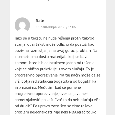
Sale
18. септембра 2017. у 15:06
Iako se u tekstu ne nude rešenja protiv takvog
stanja, ovaj tekst može odlično da posluži kao
poziv na razmišljanje na ovaj gorući problem. Na
internetu ima dosta materijala koji se bavi
temom, hteo bih da istaknem jedno od rešenja
koje se obično praktikuje u ovom slučaju. To je
progresivno oporezivanje. Na taj način može da se
vrši bolja redistribucija bogatstva od bogatih ka
siromašnima. Međutim, kad se pomene
progresivno oporezivanje, uvek se jave neki
pametnjakovići pa kažu “zašto da neki plaćaju više
od drugih”. Pa upravo zato što se time rešava
problem nejednakosti. Nije neki NBA igrač toliko