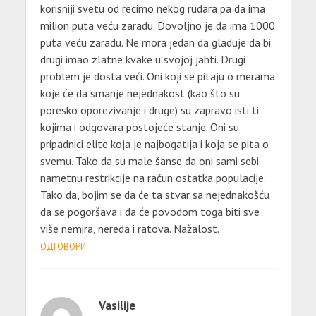
korisniji svetu od recimo nekog rudara pa da ima
milion puta veću zaradu. Dovoljno je da ima 1000
puta veću zaradu. Ne mora jedan da gladuje da bi
drugi imao zlatne kvake u svojoj jahti. Drugi
problem je dosta veći. Oni koji se pitaju o merama
koje će da smanje nejednakost (kao što su
poresko oporezivanje i druge) su zapravo isti ti
kojima i odgovara postojeće stanje. Oni su
pripadnici elite koja je najbogatija i koja se pita o
svemu. Tako da su male šanse da oni sami sebi
nametnu restrikcije na račun ostatka populacije.
Tako da, bojim se da će ta stvar sa nejednakošću
da se pogoršava i da će povodom toga biti sve
više nemira, nereda i ratova. Nažalost.
ОДГОВОРИ
Vasilije