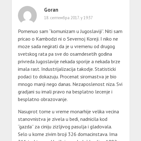
Goran
18. септембра 2017. у 19:37
Pomenuo sam “komunizam u Jugoslaviji”. Niti sam
pricao o Kambodzi ni o Severnoj Koreji. I niko ne
moze sada negirati da je u vremenu od drugog
svetskog rata pa sve do osamdesetih godina
privreda Jugoslavije nekada sporije a nekada brze
imala rast. Industrijalizacija takodje. Statisticki
podaci to dokazuju. Procenat siromastva je bio
mnogo manji nego danas. Nezaposlenost niza. Svi
gradjani su imali pravo na besplatno lecenje i
besplatno obrazovanje.
Nasuprot tome u vreme monarhije velika vecina
stanovnistva je zivela u bedi, nadnicila kod
“gazda” za ciniju zizljivog pasulja i gladovala.
Selo u kome zivim broji 326 domacinstava. Ima