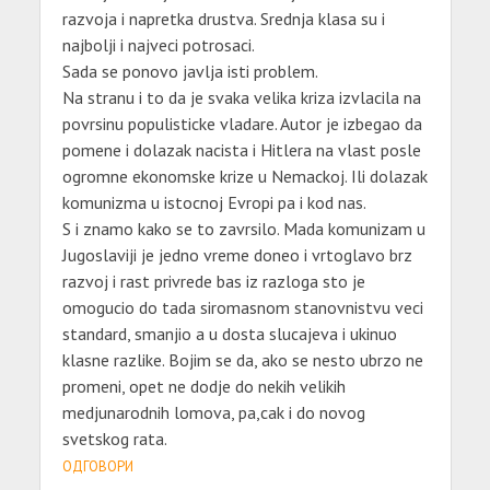
razvoja i napretka drustva. Srednja klasa su i
najbolji i najveci potrosaci.
Sada se ponovo javlja isti problem.
Na stranu i to da je svaka velika kriza izvlacila na
povrsinu populisticke vladare. Autor je izbegao da
pomene i dolazak nacista i Hitlera na vlast posle
ogromne ekonomske krize u Nemackoj. Ili dolazak
komunizma u istocnoj Evropi pa i kod nas.
S i znamo kako se to zavrsilo. Mada komunizam u
Jugoslaviji je jedno vreme doneo i vrtoglavo brz
razvoj i rast privrede bas iz razloga sto je
omogucio do tada siromasnom stanovnistvu veci
standard, smanjio a u dosta slucajeva i ukinuo
klasne razlike. Bojim se da, ako se nesto ubrzo ne
promeni, opet ne dodje do nekih velikih
medjunarodnih lomova, pa,cak i do novog
svetskog rata.
ОДГОВОРИ