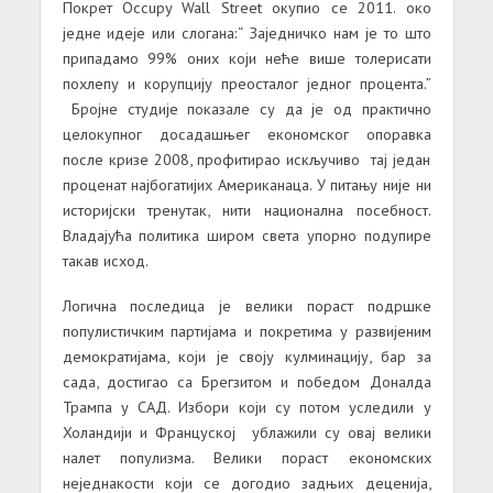
Покрет Occupy Wall Street окупио се 2011. око
једне идеје или слогана:“ Заједничко нам је то што
припадамо 99% оних који неће више толерисати
похлепу и корупцију преосталог једног процента.”
Бројне студије показале су да је од практично
целокупног досадашњег економског опоравка
после кризе 2008, профитирао искључиво тај један
проценат најбогатијих Американаца. У питању није ни
историјски тренутак, нити национална посебност.
Владајућа политика широм света упорно подупире
такав исход.
Логична последица је велики пораст подршке
популистичким партијама и покретима у развијеним
демократијама, који је своју кулминацију, бар за
сада, достигао са Брегзитом и победом Доналда
Трампа у САД. Избори који су потом уследили у
Холандији и Француској ублажили су овај велики
налет популизма. Велики пораст економских
неједнакости који се догодио задњих деценија,