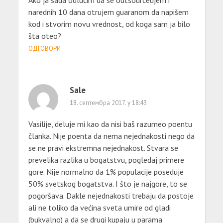
narednih 10 dana otrujem guaranom da napišem
kod i stvorim novu vrednost, od koga sam ja bilo
šta oteo?
ОДГОВОРИ
Sale
18. септембра 2017. у 18:43
Vasilije, deluje mi kao da nisi baš razumeo poentu
članka. Nije poenta da nema nejednakosti nego da
se ne pravi ekstremna nejednakost. Stvara se
prevelika razlika u bogatstvu, pogledaj primere
gore. Nije normalno da 1% populacije poseduje
50% svetskog bogatstva. I što je najgore, to se
pogoršava. Dakle nejednakosti trebaju da postoje
ali ne toliko da većina sveta umire od gladi
(bukvalno) a da se drugi kupaju u parama