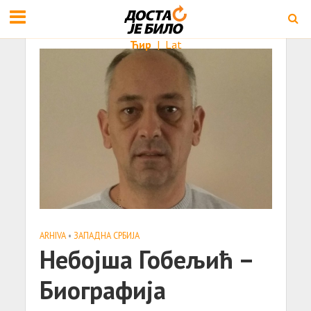
Ћир
|
Lat
ARHIVA
•
ЗАПАДНА СРБИЈА
Небојша Гобељић –
Биографија