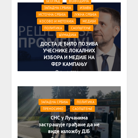
БЕОГРАД
ВОЈВОДИНА
ЗАПАДНА СРБИЈА
ИЗЈАВА
ИСТОЧНА СРБИЈА
ЈУЖНА СРБИЈА
КОСОВО И МЕТОХИЈА
МЕДИЈИ
ПОЛИТИКА
САОПШТЕЊE
ШУМАДИЈА
ДОСТА ЈЕ БИЛО ПОЗИВА
УЧЕСНИКЕ ЛОКАЛНИХ
ИЗБОРА И МЕДИЈЕ НА
ФЕР КАМПАЊУ
1. маја 2024.
ЗАПАДНА СРБИЈА
ПОЛИТИКА
ПРЕНОСИМО
САОПШТЕЊE
СНС у Лучанима
застрашује грађане да не
виде изложбу ДЈБ