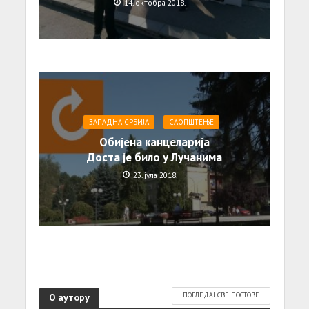
14. октобра 2018.
ЗАПАДНА СРБИЈА
САОПШТЕЊE
Обијена канцеларија
Доста је било у Лучанима
23. јула 2018.
О аутору
ПОГЛЕДАЈ СВЕ ПОСТОВЕ