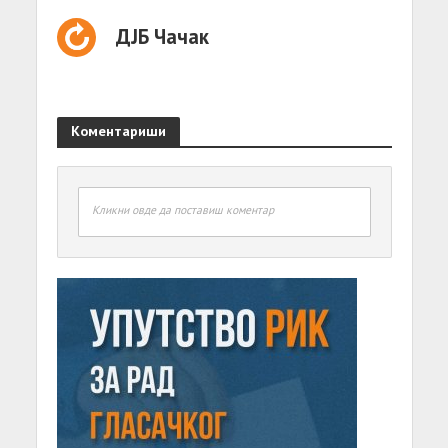
ДЈБ Чачак
Коментариши
Кликни овде да поставиш коментар