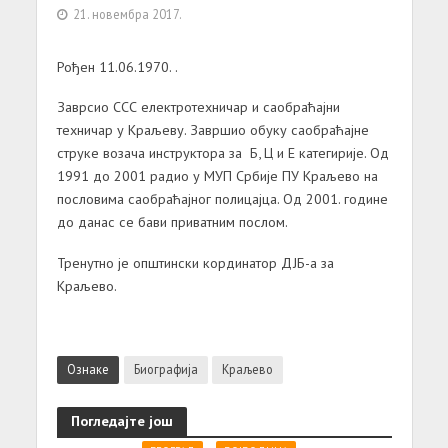
21. новембра 2017.
Рођен 11.06.1970. .
Заврсио ССС електротехничар и саобраћајни
техничар у Краљеву. Завршио обуку саобраћајне
струке возача инструктора за Б, Ц и Е категирије. Од
1991 до 2001 радио у МУП Србије ПУ Краљево на
пословима саобраћајног полицајца. Од 2001. године
до данас се бави приватним послом.
Тренутно је општински кординатор ДЈБ-а за
Краљево.
Ознаке
Биографија
Краљево
Погледајте још