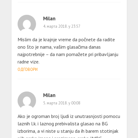
Milan
4. марта 2018. у 23:57
Mislim da je krajnje vreme da počnete da radite
ono što je nama, vašim glasačima danas
najpotrebnije – da nam pomažete pri pribavljanju
radne vize.
ОДГОВОРИ
Milan
5. марта 2018. у 00:08
Ako je ogroman broj ljudi iz unutrasnjosti pomocu
laznih l.k. i laznog prebivalista glasao na BG
izborima, a vi niste u stanju da ih barem stotinjak