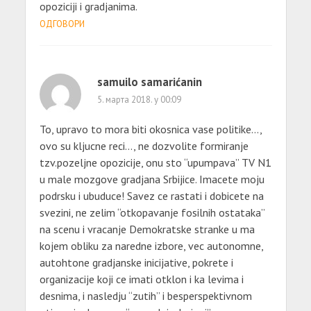
opoziciji i gradjanima.
ОДГОВОРИ
samuilo samarićanin
5. марта 2018. у 00:09
To, upravo to mora biti okosnica vase politike…,
ovo su kljucne reci…, ne dozvolite formiranje
tzv.pozeljne opozicije, onu sto “upumpava” TV N1
u male mozgove gradjana Srbijice. Imacete moju
podrsku i ubuduce! Savez ce rastati i dobicete na
svezini, ne zelim “otkopavanje fosilnih ostataka”
na scenu i vracanje Demokratske stranke u ma
kojem obliku za naredne izbore, vec autonomne,
autohtone gradjanske inicijative, pokrete i
organizacije koji ce imati otklon i ka levima i
desnima, i nasledju “zutih” i besperspektivnom