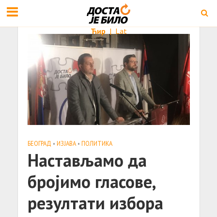
Ћир
|
Lat
БЕОГРАД
•
ИЗЈАВА
•
ПОЛИТИКА
Настављамо да
бројимо гласове,
резултати избора