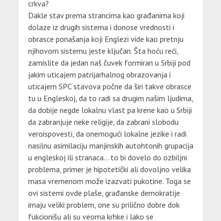
crkva?
Dakle stav prema strancima kao građanima koji
dolaze iz drugih sistema i donose vrednosti i
obrasce ponašanja koji Englezi vide kao pretnju
njihovom sistemu jeste ključan. Šta hoću reći,
zamislite da jedan naš čuvek formiran u Srbiji pod
jakim uticajem patrijarhalnog obrazovanja i
uticajem SPC stavova počne da širi takve obrasce
tu u Engleskoj, da to radi sa drugim našim ljudima,
da dobije negde lokalnu vlast pa krene kao u Srbiji
da zabranjuje neke religije, da zabrani slobodu
veroispovesti, da onemogući lokalne jezike i radi
nasilnu asimilaciju manjinskih autohtonih grupacija
u engleskoj ili stranaca… to bi dovelo do ozbiljni
problema, primer je hipotetički ali dovoljno velika
masa vremenom može izazvati pukotine. Toga se
ovi sistemi ovde plaše, građanske demokratije
imaju veliki problem, one su prilično dobre dok
fukcionišu ali su veoma krhke i lako se