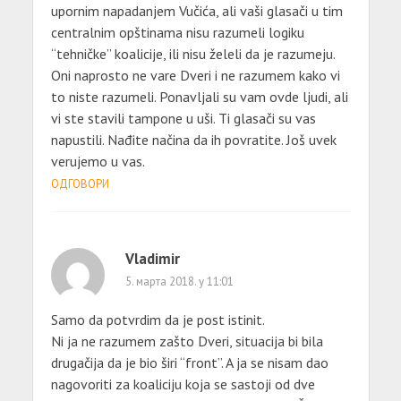
upornim napadanjem Vučića, ali vaši glasači u tim
centralnim opštinama nisu razumeli logiku
“tehničke” koalicije, ili nisu želeli da je razumeju.
Oni naprosto ne vare Dveri i ne razumem kako vi
to niste razumeli. Ponavljali su vam ovde ljudi, ali
vi ste stavili tampone u uši. Ti glasači su vas
napustili. Nađite načina da ih povratite. Još uvek
verujemo u vas.
ОДГОВОРИ
Vladimir
5. марта 2018. у 11:01
Samo da potvrdim da je post istinit.
Ni ja ne razumem zašto Dveri, situacija bi bila
drugačija da je bio širi “front”. A ja se nisam dao
nagovoriti za koaliciju koja se sastoji od dve