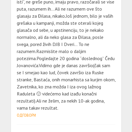
isti”, ne greše puno, imaju pravo, razočarali se vise
puta, razumem ih… Ali ne razumem ove što
glasaju za Đilasa, nikako.Još jednom, bilo je vaših
grešaka u kampanji, možda ste oterali kojeg
glasača od sebe, u apstinenciju, to je nekako
normalno, ali da neko glasa za Đilasa, posle
svega, pored živih DJB I Dveri… To ne
razumem.Razmislite malo o daljim
potezima.Pogledajte 20 godina “doslednog” Čedu
Jovanovića.Vidimo gde je danas završio(čak sam
se I smejao kao lud, čovek završio iza Ruske
stranke, Bastaća, onih monarhista sa kurjim okom,
Zavetnika, ko zna možda I iza ovog lažnog
Raduleta 🙂 videćemo kad izađu konačni
rezultati).Ali ne želim, za nekih 10-ak godina,
vama takav rezultat.
ОДГОВОРИ