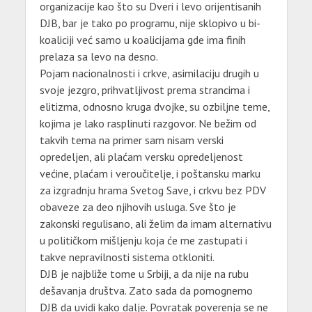
organizacije kao što su Dveri i levo orijentisanih
DJB, bar je tako po programu, nije sklopivo u bi-
koaliciji već samo u koalicijama gde ima finih
prelaza sa levo na desno.
Pojam nacionalnosti i crkve, asimilaciju drugih u
svoje jezgro, prihvatljivost prema strancima i
elitizma, odnosno kruga dvojke, su ozbiljne teme,
kojima je lako rasplinuti razgovor. Ne bežim od
takvih tema na primer sam nisam verski
opredeljen, ali plaćam versku opredeljenost
većine, plaćam i veroučitelje, i poštansku marku
za izgradnju hrama Svetog Save, i crkvu bez PDV
obaveze za deo njihovih usluga. Sve što je
zakonski regulisano, ali želim da imam alternativu
u političkom mišljenju koja će me zastupati i
takve nepravilnosti sistema otkloniti.
DJB je najbliže tome u Srbiji, a da nije na rubu
dešavanja društva. Zato sada da pomognemo
DJB da uvidi kako dalje. Povratak poverenja se ne