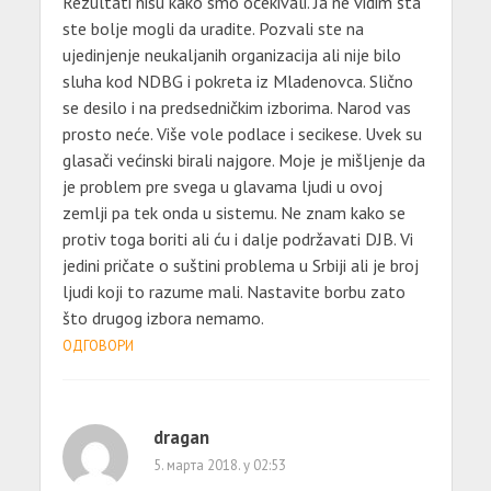
Rezultati nisu kako smo očekivali. Ja ne vidim šta
ste bolje mogli da uradite. Pozvali ste na
ujedinjenje neukaljanih organizacija ali nije bilo
sluha kod NDBG i pokreta iz Mladenovca. Slično
se desilo i na predsedničkim izborima. Narod vas
prosto neće. Više vole podlace i secikese. Uvek su
glasači većinski birali najgore. Moje je mišljenje da
je problem pre svega u glavama ljudi u ovoj
zemlji pa tek onda u sistemu. Ne znam kako se
protiv toga boriti ali ću i dalje podržavati DJB. Vi
jedini pričate o suštini problema u Srbiji ali je broj
ljudi koji to razume mali. Nastavite borbu zato
što drugog izbora nemamo.
ОДГОВОРИ
dragan
5. марта 2018. у 02:53