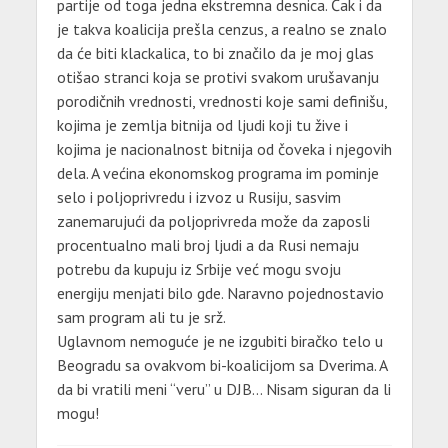
partije od toga jedna ekstremna desnica. Čak i da
je takva koalicija prešla cenzus, a realno se znalo
da će biti klackalica, to bi značilo da je moj glas
otišao stranci koja se protivi svakom urušavanju
porodičnih vrednosti, vrednosti koje sami definišu,
kojima je zemlja bitnija od ljudi koji tu žive i
kojima je nacionalnost bitnija od čoveka i njegovih
dela. A većina ekonomskog programa im pominje
selo i poljoprivredu i izvoz u Rusiju, sasvim
zanemarujući da poljoprivreda može da zaposli
procentualno mali broj ljudi a da Rusi nemaju
potrebu da kupuju iz Srbije već mogu svoju
energiju menjati bilo gde. Naravno pojednostavio
sam program ali tu je srž.
Uglavnom nemoguće je ne izgubiti biračko telo u
Beogradu sa ovakvom bi-koalicijom sa Dverima. A
da bi vratili meni “veru” u DJB… Nisam siguran da li
mogu!