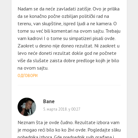
Nadam se da neće zavladati zatišje. Ovo je prilika
da se konačno počne ozbiljan politički rad na
terenu, van skupštine, ispred ljudi a ne kamera. O
tome su već bili komentari na ovom sajtu. Trebaju
vam kadrovi I o tome su simpatizeri pisali ovde.
Zaokret u desno nije doneo rezultat. Ni zaokret u
levo neće doneti rezultat dokle god ne počnete
više da slušate zaista dobre predloge kojih je bilo
na ovom sajtu.
ОДГОВОРИ
Bane
5. марта 2018. у 00:27
Neznam šta je ovde čudno. Rezultate izbora vam
je mogao reći bilo ko ko živi ovde. Pogledajte sliku
pobednika izbora. Gde predsednik svih građana i