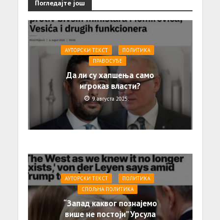
Погледајте још
АУТОРСКИ ТЕКСТ
ПОЛИТИКА
ПРАВОСУЂЕ
Да ли су хапшења само
игроказ власти?
9. августа 2025.
АУТОРСКИ ТЕКСТ
ПОЛИТИКА
СПОЉНА ПОЛИТИКА
“Запад каквог познајемо
више не постоји” Урсула