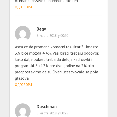
otimanju drzave u “naprednjackoj eri”
ОДГОВОРИ
Begy
5. марта 2018. у 00:20
Asta ce da promene komacni rezultati? Umesto
3.9 bice mozda 4.4%. Vasi biraci trebaju odgovor,
kako dalje pokret treba da deluje kadrosvki i
programski. Sa 12% pre dve godine na 2% ako
predpostavimo da su Dveri ucestvovale sa pola
glasova.
ОДГОВОРИ
Duschman
5. марта 2018. у 00:25