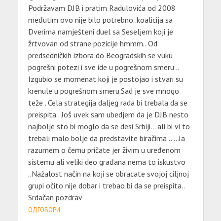
Podržavam DJB i pratim Radulovića od 2008
međutim ovo nije bilo potrebno..koalicija sa
Dverima namješteni duel sa Seseljem koji je
žrtvovan od strane pozicije hmmm.. Od
predsedničkih izbora do Beogradskih se vuku
pogrešni potezi i sve ide u pogrešnom smeru ..
Izgubio se momenat koji je postojao i stvari su
krenule u pogrešnom smeru.Sad je sve mnogo
teže . Cela strategija daljeg rada bi trebala da se
preispita.. Još uvek sam ubedjem da je DJB nesto
najbolje sto bi moglo da se desi Srbiji… ali bi vi to
trebali malo bolje da predstavite biračima .. .. Ja
razumem o čemu pričate jer živim u uređenom
sistemu ali veliki deo građana nema to iskustvo
..Nažalost način na koji se obracate svojoj ciljnoj
grupi očito nije dobar i trebao bi da se preispita..
Srdačan pozdrav
ОДГОВОРИ