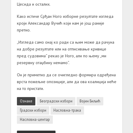
Цесида и осталих.
Како истиче Срђан Ного изборне резултате изгледа
кроји Александар Вучић који нам је још раније
претио.
„Изгледа само онај ко ради са њим може да рачуна
на добре резултате или на отписивање кривице
пред судовима“ рекао је Ного, али по њему „ми
резервну отаџбину немамо“.
Он је приметио да се очигледно формира одређена
врста пожељне опозиције, али да ова коалиција неће
на то пристати.
Ознаке
Београдски избори
Војин Биљић
Градски избори
Насловна-трака
Насловна-центар