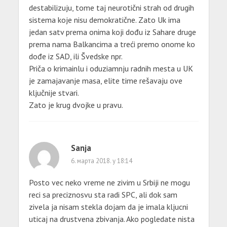
destabilizuju, tome taj neurotični strah od drugih
sistema koje nisu demokratične. Zato Uk ima
jedan satv prema onima koji dođu iz Sahare druge
prema nama Balkancima a treći premo onome ko
dođe iz SAD, ili Švedske npr.
Priča o krimainlu i oduziamnju radnih mesta u UK
je zamajavanje masa, elite time rešavaju ove
ključnije stvari.
Zato je krug dvojke u pravu.
Sanja
6. марта 2018. у 18:14
Posto vec neko vreme ne zivim u Srbiji ne mogu
reci sa preciznosvu sta radi SPC, ali dok sam
zivela ja nisam stekla dojam da je imala kljucni
uticaj na drustvena zbivanja. Ako pogledate nista