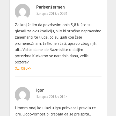
Parisenžermen
5. марта 2018. у 00:35
Za kraj želim da pozdravim onih 3,8% što su
glasali za ovu koaliciju, bilo bi strašno nepravedno
zanemariti te ljude, to su ljudi koji žele
promene.Znam, teško je stati, upravo zbog njih,
ali… Vidite da ne ide.Razmislite o daljim
potezima.Kuckamo se narednih dana, veliki
pozdrav.
ОДГОВОРИ
igor
5. марта 2018. у 01:14
Hmmm onaj ko ulazi u igru prihvata i pravila te
igre. Odgovornost bi trebala da se preispita..