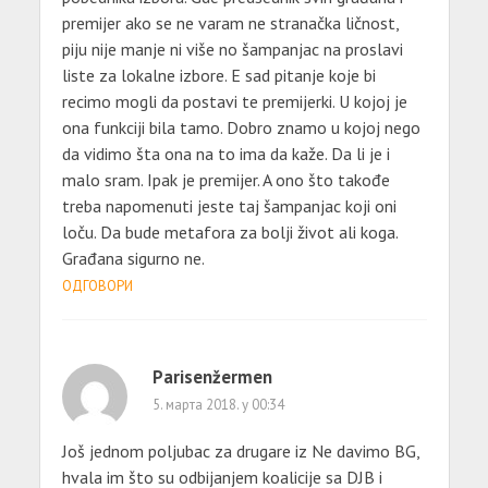
premijer ako se ne varam ne stranačka ličnost,
piju nije manje ni više no šampanjac na proslavi
liste za lokalne izbore. E sad pitanje koje bi
recimo mogli da postavi te premijerki. U kojoj je
ona funkciji bila tamo. Dobro znamo u kojoj nego
da vidimo šta ona na to ima da kaže. Da li je i
malo sram. Ipak je premijer. A ono što takođe
treba napomenuti jeste taj šampanjac koji oni
loču. Da bude metafora za bolji život ali koga.
Građana sigurno ne.
ОДГОВОРИ
Parisenžermen
5. марта 2018. у 00:34
Još jednom poljubac za drugare iz Ne davimo BG,
hvala im što su odbijanjem koalicije sa DJB i