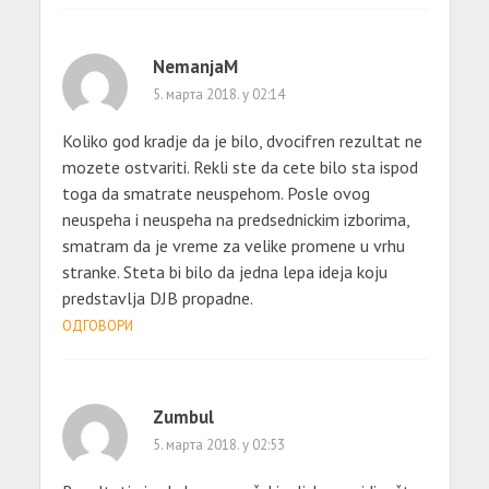
NemanjaM
5. марта 2018. у 02:14
Koliko god kradje da je bilo, dvocifren rezultat ne
mozete ostvariti. Rekli ste da cete bilo sta ispod
toga da smatrate neuspehom. Posle ovog
neuspeha i neuspeha na predsednickim izborima,
smatram da je vreme za velike promene u vrhu
stranke. Steta bi bilo da jedna lepa ideja koju
predstavlja DJB propadne.
ОДГОВОРИ
Zumbul
5. марта 2018. у 02:53