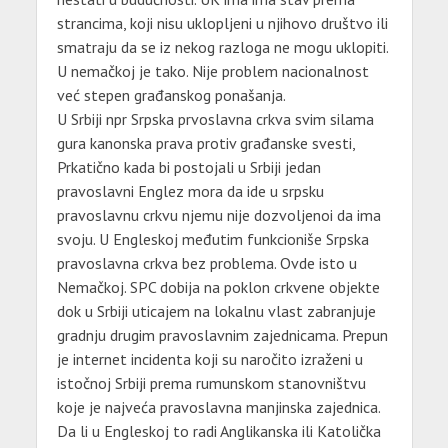
strancima, koji nisu uklopljeni u njihovo društvo ili
smatraju da se iz nekog razloga ne mogu uklopiti.
U nemačkoj je tako. Nije problem nacionalnost
već stepen građanskog ponašanja.
U Srbiji npr Srpska prvoslavna crkva svim silama
gura kanonska prava protiv građanske svesti,
Prkatično kada bi postojali u Srbiji jedan
pravoslavni Englez mora da ide u srpsku
pravoslavnu crkvu njemu nije dozvoljenoi da ima
svoju. U Engleskoj međutim funkcioniše Srpska
pravoslavna crkva bez problema. Ovde isto u
Nemačkoj. SPC dobija na poklon crkvene objekte
dok u Srbiji uticajem na lokalnu vlast zabranjuje
gradnju drugim pravoslavnim zajednicama. Prepun
je internet incidenta koji su naročito izraženi u
istočnoj Srbiji prema rumunskom stanovništvu
koje je najveća pravoslavna manjinska zajednica.
Da li u Engleskoj to radi Anglikanska ili Katolička