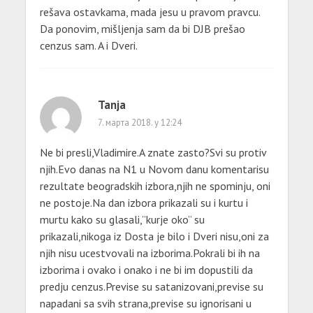
rešava ostavkama, mada jesu u pravom pravcu.
Da ponovim, mišljenja sam da bi DJB prešao
cenzus sam. A i Dveri.
Tanja
7. марта 2018. у 12:24
Ne bi presli,Vladimire.A znate zasto?Svi su protiv
njih.Evo danas na N1 u Novom danu komentarisu
rezultate beogradskih izbora,njih ne spominju, oni
ne postoje.Na dan izbora prikazali su i kurtu i
murtu kako su glasali,”kurje oko” su
prikazali,nikoga iz Dosta je bilo i Dveri nisu,oni za
njih nisu ucestvovali na izborima.Pokrali bi ih na
izborima i ovako i onako i ne bi im dopustili da
predju cenzus.Previse su satanizovani,previse su
napadani sa svih strana,previse su ignorisani u