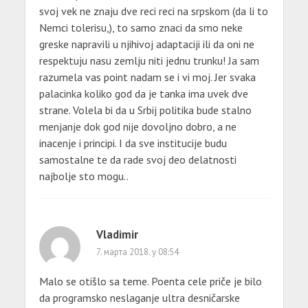
svoj vek ne znaju dve reci reci na srpskom (da li to
Nemci tolerisu,), to samo znaci da smo neke
greske napravili u njihivoj adaptaciji ili da oni ne
respektuju nasu zemlju niti jednu trunku! Ja sam
razumela vas point nadam se i vi moj. Jer svaka
palacinka koliko god da je tanka ima uvek dve
strane. Volela bi da u Srbij politika bude stalno
menjanje dok god nije dovoljno dobro, a ne
inacenje i principi. I da sve institucije budu
samostalne te da rade svoj deo delatnosti
najbolje sto mogu..
Vladimir
7. марта 2018. у 08:54
Malo se otišlo sa teme. Poenta cele priče je bilo
da programsko neslaganje ultra desničarske