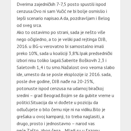
Dverima zajedničkih 7-7,5 posto spustili ispod
cenzusa.Ovo ni sam Vučić ne bi bolje osmislio i
lepši scenario napisao.A da, pozdravljam i Belog
od sveg srca.
Ako to ostavimo po strani, sada je nešto više
nego očigledno, a to je veliki pad rejtinga DJB,
2016. u BG-u verovatno bi samostalno imali
preko 10%, sada u koaliciji 3,8%.Ipak predsednički
izbori nisu toliko lagali.Saberite Boškovih 2,3 i
Saletovih 1,4 i tu smo.Nažalost ovo veoma slabo
ide, umesto da se posle eksplozije iz 2016. sada,
posle dve godine, DJB nađe na 20-25%,
potonuste ispod cenzusa na udarnoj biračkoj
sredini – grad Beograd.Bojim se da gubite vreme u
politici.Situacija da vi dođete u poziciju da
odlučujete o bilo čemu nije ni na vidiku.Bilo je
grešaka u ovoj kampanji, to treba naglasiti, a
drugo, prosto i jednostavno – narod vas
neće.Zašto, zbog čega… Mladi su u fazonu