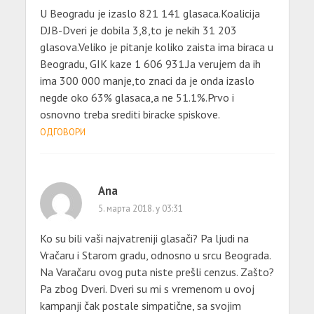
U Beogradu je izaslo 821 141 glasaca.Koalicija
DJB-Dveri je dobila 3,8,to je nekih 31 203
glasova.Veliko je pitanje koliko zaista ima biraca u
Beogradu, GIK kaze 1 606 931.Ja verujem da ih
ima 300 000 manje,to znaci da je onda izaslo
negde oko 63% glasaca,a ne 51.1%.Prvo i
osnovno treba srediti biracke spiskove.
ОДГОВОРИ
Ana
5. марта 2018. у 03:31
Ko su bili vaši najvatreniji glasači? Pa ljudi na
Vračaru i Starom gradu, odnosno u srcu Beograda.
Na Varačaru ovog puta niste prešli cenzus. Zašto?
Pa zbog Dveri. Dveri su mi s vremenom u ovoj
kampanji čak postale simpatične, sa svojim