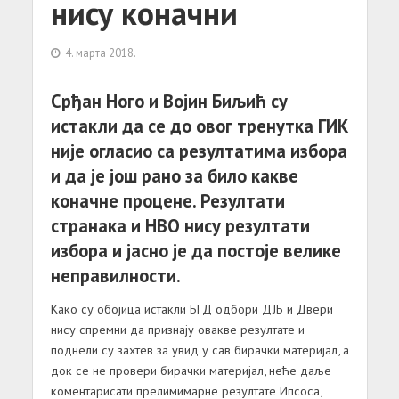
нису коначни
4. марта 2018.
Срђан Ного и Војин Биљић су
истакли да се до овог тренутка ГИК
није огласио са резултатима избора
и да је још рано за било какве
коначне процене. Резултати
странака и НВО нису резултати
избора и јасно је да постоје велике
неправилности.
Како су обојица истакли БГД одбори ДЈБ и Двери
нису спремни да признају овакве резултате и
поднели су захтев за увид у сав бирачки материјал, а
док се не провери бирачки материјал, неће даље
коментарисати прелимимарне резултате Ипсоса,