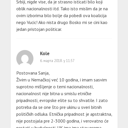
Srbiji, nigde vise, da je strasno isticati bilo koji
oblik nacionalnosti itd. Tako isto mislim da je na
ovim izborima bilo bolje da pobedi ova koalicija
nego Vucic! Ako nista drugo Bosko mi se cini kao
jedan pristojan politicar.
Kole
6. марта 2018. у 11:57
Postovana Sanja,
Živim u Nemačkoj već 10 godina, i imam sasvim
suprotno mišljenje o temi nacionalnosti,
nacionalnost nije bitna u smislu etničke
pripadnosti, evropske elite su to shvatile. I zato
potreba da se one što pre ukinu u sveri bitnih
političkih odluka. Etnička pripadnost je apstraktna,
nije postojala pre 2-3000 godina, i verovatno će
nestati u budućnosti. UK ima ima stav prema