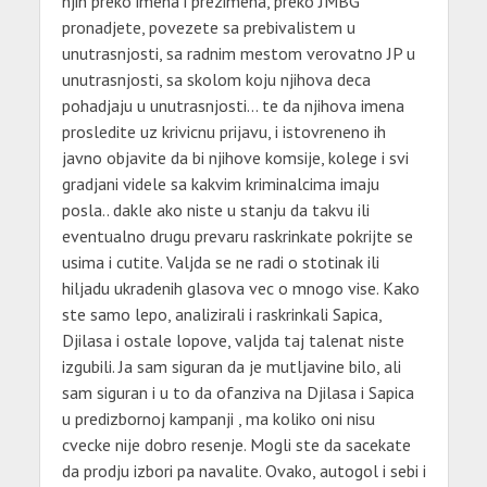
njih preko imena i prezimena, preko JMBG
pronadjete, povezete sa prebivalistem u
unutrasnjosti, sa radnim mestom verovatno JP u
unutrasnjosti, sa skolom koju njihova deca
pohadjaju u unutrasnjosti… te da njihova imena
prosledite uz krivicnu prijavu, i istovreneno ih
javno objavite da bi njihove komsije, kolege i svi
gradjani videle sa kakvim kriminalcima imaju
posla.. dakle ako niste u stanju da takvu ili
eventualno drugu prevaru raskrinkate pokrijte se
usima i cutite. Valjda se ne radi o stotinak ili
hiljadu ukradenih glasova vec o mnogo vise. Kako
ste samo lepo, analizirali i raskrinkali Sapica,
Djilasa i ostale lopove, valjda taj talenat niste
izgubili. Ja sam siguran da je mutljavine bilo, ali
sam siguran i u to da ofanziva na Djilasa i Sapica
u predizbornoj kampanji , ma koliko oni nisu
cvecke nije dobro resenje. Mogli ste da sacekate
da prodju izbori pa navalite. Ovako, autogol i sebi i