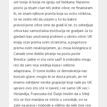
oni losije ili bolje ne igraju od Vatikana. Naravno
posto ja nisam clan niti jedne crkve, ne finansiram
ih, ne znam njihove pravila koja su ocito striktna,
te ne zelim niti da ulazim u to ko kakve
pravoslavne crkve sme da gradi ili ne, to odredjuje
crkva kao samostalna institucija ne gradjani. Ja to
gledam kao unutrasnji problem u okviru crkve. UK
imaju stav prema svim strancima, a pogotovo
prema ovim neuklopljenim, ja i moja koleginica iz
Canade smo dobile pitanje na poslu posle
Brexita- jadne vi sta cete sad? A slobodno mogu
reci da sam visa srednja klasa i odlicno
adaptirana.. O tome koliko ce demokratija nas
kostati glave, moglo bi se dosta pricati, jer mi
imamo odrdjene verske grupacije koje rade po UK
upravo ovo sto ste vi naveli, i ne samo UK vec i
Holandija, Francuska itd. Dalje mislim da u Srbiji
sto se tice manjina se otislo u corsokak, svi se
zale na prava i slobode a vidimo da neki zive ceo