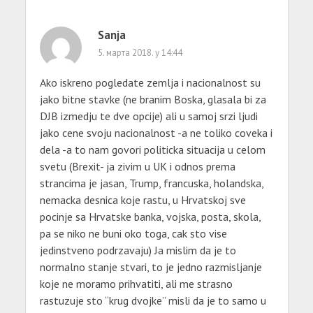
Sanja
5. марта 2018. у 14:44
Ako iskreno pogledate zemlja i nacionalnost su
jako bitne stavke (ne branim Boska, glasala bi za
DJB izmedju te dve opcije) ali u samoj srzi ljudi
jako cene svoju nacionalnost -a ne toliko coveka i
dela -a to nam govori politicka situacija u celom
svetu (Brexit- ja zivim u UK i odnos prema
strancima je jasan, Trump, francuska, holandska,
nemacka desnica koje rastu, u Hrvatskoj sve
pocinje sa Hrvatske banka, vojska, posta, skola,
pa se niko ne buni oko toga, cak sto vise
jedinstveno podrzavaju) Ja mislim da je to
normalno stanje stvari, to je jedno razmisljanje
koje ne moramo prihvatiti, ali me strasno
rastuzuje sto “krug dvojke” misli da je to samo u