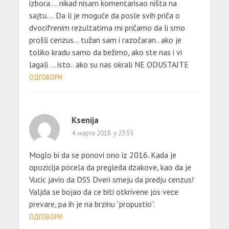
izbora…. nikad nisam komentarisao ništa na
sajtu…. Da li je moguće da posle svih priča o
dvocifrenim rezultatima mi pričamo da li smo
prošli cenzus… tužan sam i razočaran.. ako je
toliko kradu samo da bežimo, ako ste nas i vi
lagali … isto.. ako su nas okrali NE ODUSTAJTE
ОДГОВОРИ
Ksenija
4. марта 2018. у 23:55
Moglo bi da se ponovi ono iz 2016. Kada je
opozicija pocela da pregleda dzakove, kao da je
Vucic javio da DSS Dveri smeju da predju cenzus!
Valjda se bojao da ce biti otkrivene jos vece
prevare, pa ih je na brzinu “propustio”.
ОДГОВОРИ