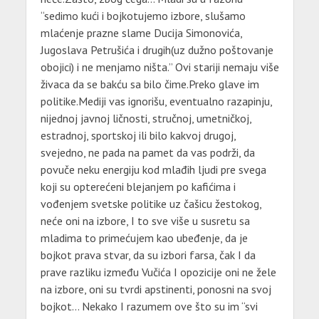
“sedimo kući i bojkotujemo izbore, slušamo
mlaćenje prazne slame Ducija Simonovića,
Jugoslava Petrušića i drugih(uz dužno poštovanje
obojici) i ne menjamo ništa.” Ovi stariji nemaju više
živaca da se bakću sa bilo čime.Preko glave im
politike.Mediji vas ignorišu, eventualno razapinju,
nijednoj javnoj ličnosti, stručnoj, umetničkoj,
estradnoj, sportskoj ili bilo kakvoj drugoj,
svejedno, ne pada na pamet da vas podrži, da
povuče neku energiju kod mlađih ljudi pre svega
koji su opterećeni blejanjem po kafićima i
vođenjem svetske politike uz čašicu žestokog,
neće oni na izbore, I to sve više u susretu sa
mladima to primećujem kao ubeđenje, da je
bojkot prava stvar, da su izbori farsa, čak I da
prave razliku između Vučića I opozicije oni ne žele
na izbore, oni su tvrdi apstinenti, ponosni na svoj
bojkot… Nekako I razumem ove što su im “svi