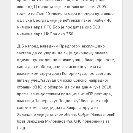
више од Ц маркета чији је већински пакет 2005.
године плаћен 45 милиона евра и четири пута више
од Луке Београд чији је већински пакет плаћен 40
милиона евра. РТБ Бор је продат за око 300
милиона евра, НИС за око 350.
ДЈБ напред наведним Предлогом експлицитно
захтева да се утврди да ли је доношењу овакве
одлуке претходио политички утицај било које врсте,
као и да се обелодане сви аспекти у вези са
власничком структуром Коперникуса, пре свега по
питању учешћа људи блиских Српској напредној
странци (СНС), с обзиром да су на дан 4. јуна 2018.
према јавно доступним подацима из АПР регситра,
власници “Коперникус Тецнологy” биле две офф-
схоре компаније, једна са Кипра, а друга из
Холандије чији је опуномоћеник Срђан Миловановић,
брат Звездана Миловановића, СНС повереника за
Ниш.