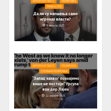
АУТОРСКИ ТЕКСТ
ПОЛИТИКА
ПРАВОСУЂЕ
Да ли су хапшења само
игроказ власти?
9. августа 2025.
АУТОРСКИ ТЕКСТ
ПОЛИТИКА
СПОЉНА ПОЛИТИКА
“Запад каквог познајемо
више не постоји” Урсула
вон дер Лајен
22. априла 2025.