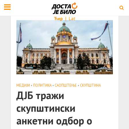
Ћир
|
Lat
МЕДИЈИ
•
ПОЛИТИКА
•
САОПШТЕЊE
•
СКУПШТИНА
ДЈБ тражи
скупштински
анкетни одбор о