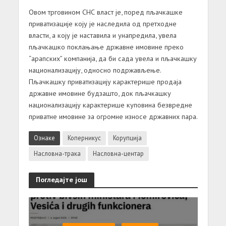
Овом трговином СНС власт је, поред пљачкашке
приватизације коју је наследила од претходне
власти, а коју је наставила и унапредила, увела
пљачкашко поклањање државне имовине преко
“арапских” компанија, да би сада увела и пљачкашку
национализацију, односно подржављење.
Пљачкашку приватизацију карактерише продаја
државне имовине будзашто, док пљачкашку
национализацију карактерише куповина безвредне
приватне имовине за огромне износе државних пара.
Ознаке
Коперникус
Корупција
Насловна-трака
Насловна-центар
Погледајте још