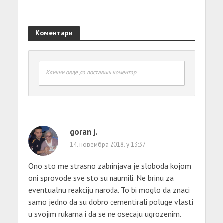
Коментари
Кликни овде да поставиш коментар
goran j.
14. новембра 2018. у 13:37
Ono sto me strasno zabrinjava je sloboda kojom
oni sprovode sve sto su naumili. Ne brinu za
eventualnu reakciju naroda. To bi moglo da znaci
samo jedno da su dobro cementirali poluge vlasti
u svojim rukama i da se ne osecaju ugrozenim.