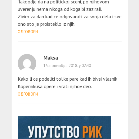
Takoodje da na politickoj sceni, po njihovom
uverenju nema nikoga od koga bi zazirali.
Zivim za dan kad ce odgovarati za svoja dela i sve
ono sto je proisteklo iz njih.
ОДГОВОРИ
Maksa
15. новембра 2018. у 02:40
Kako li ce podeliti tolike pare kad ih bivsi vlasnik
Kopernikusa opere i vrati njihov deo.
ОДГОВОРИ