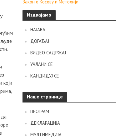
Закон о Косову и Метохији
Издвајамо
 У
НАЈАВА
огућим
и људе
ДОГАЂАЈ
сти.
ВИДЕО САДРЖАЈ
УЧЛАНИ СЕ
и
ез
КАНДИДУЈ СЕ
и који
ерима,
Наше странице
ПРОГРАМ
 да
ДЕКЛАРАЦИЈА
боре
е
МУЛТИМЕДИЈА