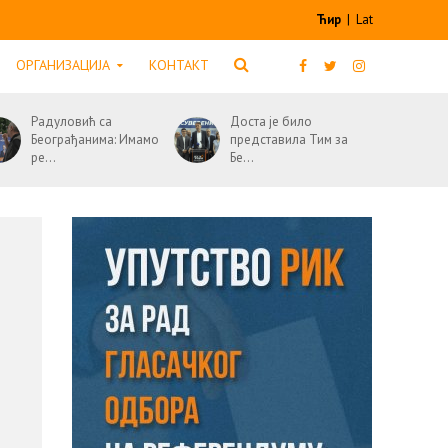
Ћир
|
Lat
ОРГАНИЗАЦИЈА
КОНТАКТ
Радуловић са
Доста је било
Београђанима: Имамо
представила Тим за
ре...
Бе...