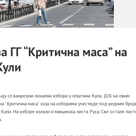
а ГГ “Критична маса” на
Кули
ају се ванредни локални избори у општини Кула. ДЈБ на овим
а “Критична маса” која на изборима учествује под редним броје
 Кули. На изборе излази и мањинска листа Руса. Све остале лист
.