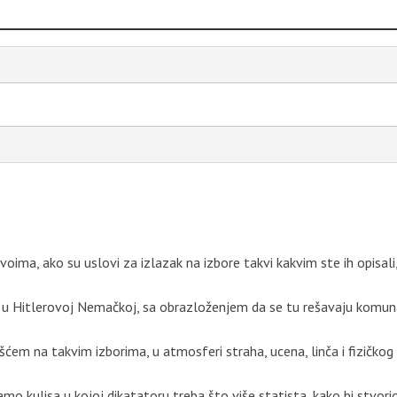
oima, ako su uslovi za izlazak na izbore takvi kakvim ste ih opisali,
re u Hitlerovoj Nemačkoj, sa obrazloženjem da se tu rešavaju komun
šćem na takvim izborima, u atmosferi straha, ucena, linča i fizičkog
mo kulisa u kojoj dikatatoru treba što više statista, kako bi stvorio