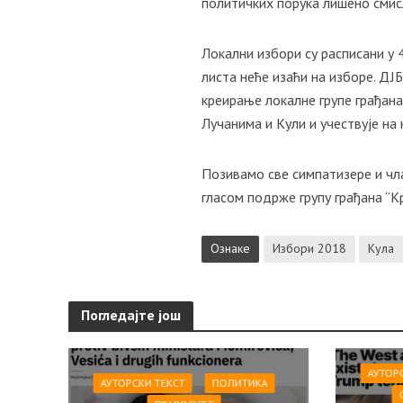
политичких порука лишено смис
Локални избори су расписани у
листа неће изаћи на изборе. ДЈБ
креирање локалне групе грађана
Лучанима и Кули и учествује на
Позивамо све симпатизере и чла
гласом подрже групу грађана “К
Ознаке
Избори 2018
Кула
Погледајте још
АУТОР
АУТОРСКИ ТЕКСТ
ПОЛИТИКА