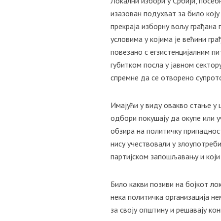
Локални избори у Србији, посе
изазован подухват за било кој
прекраја изборну вољу грађана 
условима у којима је већини г
повезано с егзистенцијалним п
губитком посла у јавном секто
спремне да се отворено супрот
Имајући у виду овакво стање у 
одбори покушају да окупе или у
обзира на политичку припаднос
нису учествовали у злоупотреби
партијском запошљавању и који 
Било какви позиви на бојкот ло
нека политичка организација не
за своју општину и решавају ко