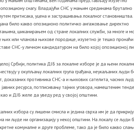
бно у мањим општинама, већ годинама представљају изузетно
у опозициону снагу. Владајући СНС у мањим срединама брутално
путем притисака, уцена и застрашивања локалног становништва.
рађана било какво опозиционо политичко ангажовање директно
итањима, шиканирањем од стране локалних служби, за многе и м
ру њих или чланова њихове породице, изузетно је тешко пронаћ
ставе СНС-у личном кандидатуром на било којој опозиционој ли
целој Србији, политика ДЈБ за локалне изборе је да њени локалн
чествују у окупљању локалних група грађана, неукаљаних људи б
т, доказаних противника СНС-а и њихових сателита, часних људ
 јавних ресурса, потписивању тајних уговора, намештеним тенд
као и ДЈБ желе да уведу ред у својој општини.
калних избора су лишени смисла и једина сврха им је да прикрију
ма ни људе ни организацију у некој општини. На локалу се људи 
нкретне комуналне и друге проблеме, тако да је било какво слањ