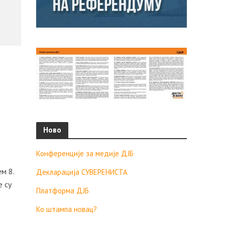
Ново
Конференције за медије ДЈБ
м 8.
Декларација СУВЕРЕНИСТА
е су
Платформа ДЈБ
Ко штампа новац?