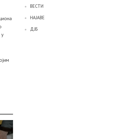
ВЕСТИ
НАЈАВЕ
ициона
о
ДЈБ
 у
ојим