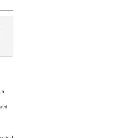
 a
alni
 privid