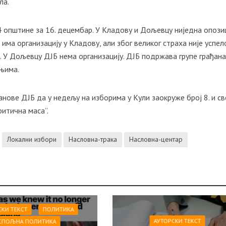
ла.
 4 општине за 16. децембар. У Кладову и Дољевцу ниједна опоз
 има организацију у Кладову, али због великог страха није успел
. У Дољевцу ДЈБ нема организацију. ДЈБ подржава групе грађана
 њима.
нове ДЈБ да у недељу на изборима у Кули заокруже број 8. и св
ритична маса”.
Локални избори
Насловна-трака
Насловна-центар
СКИ ТЕКСТ
ПОЛИТИКА
АУТОРСКИ ТЕКСТ
СПОЉНА ПОЛИТИКА