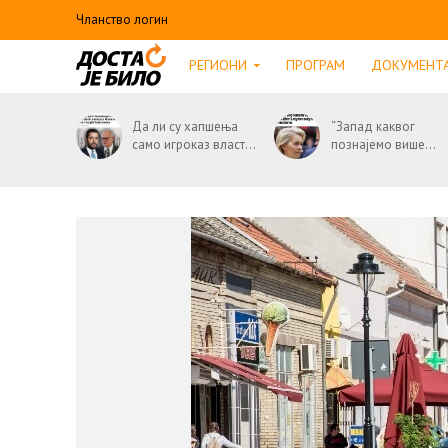
Чланство логин
РЕГИОНИ
ПРОГРАМ
ДОКУМЕНТ
Да ли су хапшења
“Запад каквог
само игроказ власт...
познајемо више...