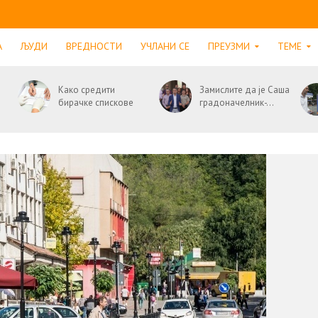
А
ЉУДИ
ВРЕДНОСТИ
УЧЛАНИ СЕ
ПРЕУЗМИ
ТЕМЕ
Како средити
Замислите да је Саша
бирачке спискове
градоначелник-...