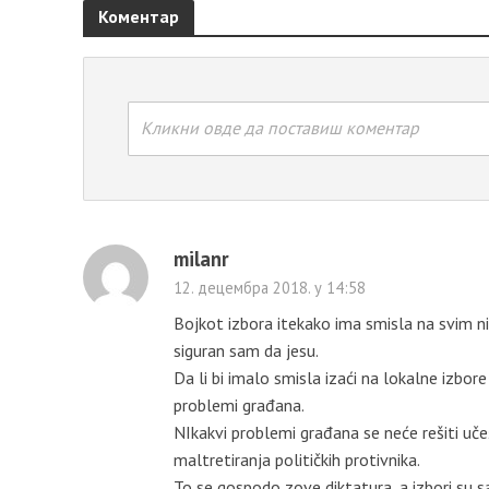
Коментар
Кликни овде да поставиш коментар
milanr
12. децембра 2018. у 14:58
Bojkot izbora itekako ima smisla na svim niv
siguran sam da jesu.
Da li bi imalo smisla izaći na lokalne izbo
problemi građana.
NIkakvi problemi građana se neće rešiti uče
maltretiranja političkih protivnika.
To se gospodo zove diktatura, a izbori su sa