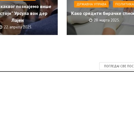
ДРЖАВНА УПРАВА
ПОЛИТИКА
 каквог познајемо више
стоји” Урсула вон дер
Како средити бирачке спис
Лајен
28. марта 2025.
22. априла 2025.
ПОГЛЕДАЈ СВЕ ПО