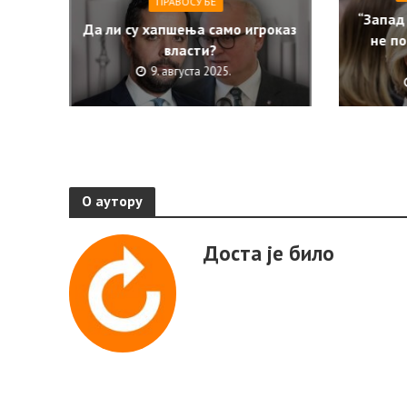
ПРАВОСУЂЕ
“Запад
Да ли су хапшења само игроказ
не по
власти?
9. августа 2025.
О аутору
Доста је било