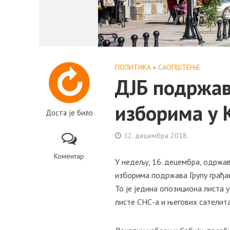
ПОЛИТИКА
•
САОПШТЕЊE
ДЈБ подржав
изборима у 
Доста је било
12. децембра 2018.
Коментар
У недељу, 16. децембра, одржав
изборима подржава Групу грађан
То је једина опозициона листа у
листе СНС-а и његових сателита