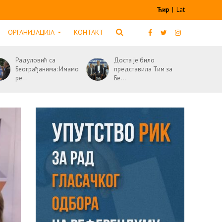
Ћир
|
Lat
ОРГАНИЗАЦИЈА
КОНТАКТ
Радуловић са
Доста је било
Београђанима: Имамо
представила Тим за
ре...
Бе...