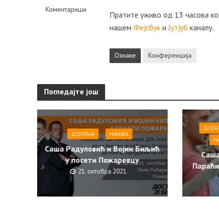
Коментариши
Пратите уживо од 13 часова ко
нашем
Фејсбук
и
Јутјуб
каналу.
Ознаке
Конференција
Погледајте још
ДОГА
ДОГАЂАЈ
НАЈАВА
Н
Саша Радуловић и Војин Биљић
Саша
у посети Пожаревцу
Параћи
21. октобра 2021.