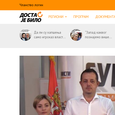
Чланство логин
РЕГИОНИ
ПРОГРАМ
ДОКУМЕНТ
Да ли су хапшења
“Запад каквог
само игроказ власт...
познајемо више...