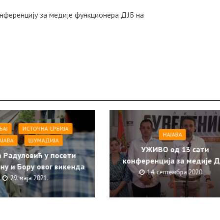
нференцију за медије функционера ДЈБ на
ЂАЈ
ИСТОЧНА СРБИЈА
НАЈАВА
АЈАВА
ШУМАДИЈА
УЖИВО од 13 сати
 Радуловић у посети
конференција за медије Д
ну и Бору овог викенда
14. септембра 2020.
29. маја 2021.