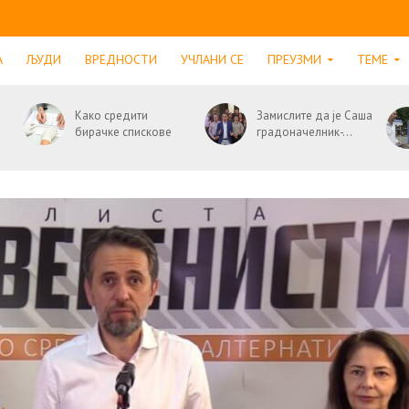
А
ЉУДИ
ВРЕДНОСТИ
УЧЛАНИ СЕ
ПРЕУЗМИ
ТЕМЕ
Како средити
Замислите да је Саша
бирачке спискове
градоначелник-...