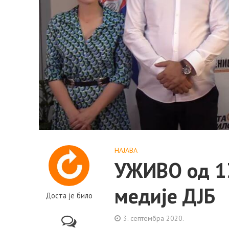
НАЈАВА
УЖИВО од 13
медије ДЈБ
Доста је било
3. септембра 2020.