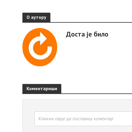
О аутору
Доста је било
Коментариши
Кликни овде да поставиш коментар