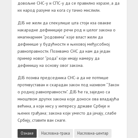
довољне СНС-у и СПС-у да се правилно изразе, а да
их народ разуме на кога су тачно мислили.
ДЈБ не жели да спекулише шта стоји иза овакве
накарадне дефиниције речи род и целог закона о
имагинарним “родовима” које власт жели да
дефинише у будућности и њиховој међусобној
равноправности. Позивамо СНС да нам да један
пример новог “рода” који имају намеру да
дефинишу на основу овог закона.
ДЈБ позива председника СНС-а да не потпише
противуставан и скарадан закон под називом “Закон
о родној равноправности”. ДЈБ ће га, заједно са
мноштвом других закона које доноси ова владајућа
већина, а који нису у интересу државе Србије и
њених грађана; закона који уместо да јачају, слабе
Србију, ставити ван снаге.
Ознаке
Насловна-трака
Насловна-центар