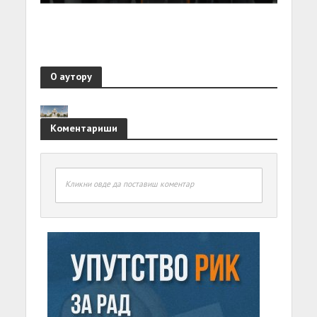
О аутору
Коментариши
Кликни овде да поставиш коментар