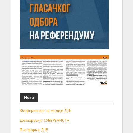
Ново
Конференције за медије ДЈБ
Декларација СУВЕРЕНИСТА
Платформа ДЈБ