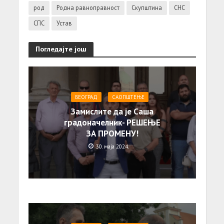
род
Родна равноправност
Скупштина
СНС
СПС
Устав
Погледајте још
БЕОГРАД
САОПШТЕЊE
Замислите да је Саша
градоначелник- РЕШЕЊЕ
ЗА ПРОМЕНУ!
30. маја 2024.