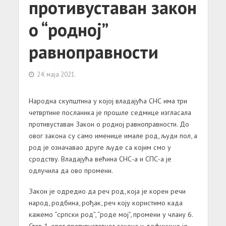
противуставан закон
о “родној”
равноправности
24. маја 2021.
Народна скупштина у којој владајућа СНС има три
четвртине посланика је прошле седмице изгласала
противуставан Закон о родној равноправности. До
овог закона су само именице имале род, људи пол, а
род је означавао друге људе са којим смо у
сродству. Владајућа већина СНС-а и СПС-а је
одлучила да ово промени.
Закон је одредио да реч род, која је корен речи
народ, родбина, рођак, реч коју користимо када
кажемо “српски род”, “роде мој”, промени у члану 6.
Став 1. овог противуставног закона и дефинише је