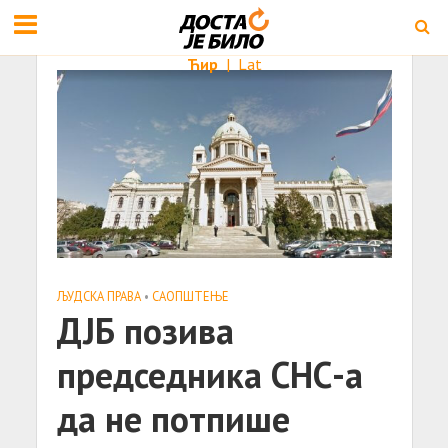
Ћир
|
Lat
ЉУДСКА ПРАВА
•
САОПШТЕЊE
ДЈБ позива
председника СНС-а
да не потпише