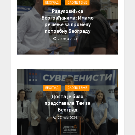
БЕОГРАД
САОПШТЕЊE
Радуловић са
Београђанима: Имамо
решење за промену
потребну Београду
29. маја 2024.
БЕОГРАД
САОПШТЕЊE
Доста је било
представила Тим за
Београд
27. маја 2024.