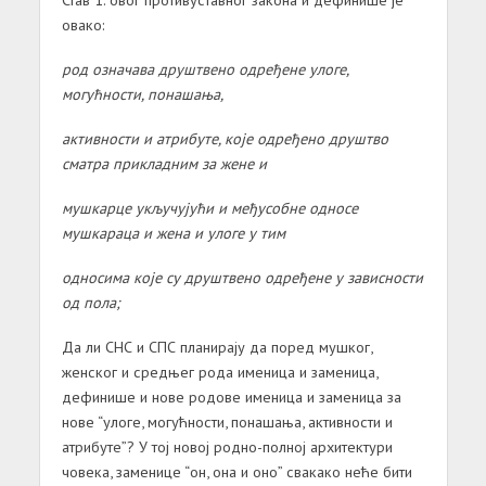
овако:
род означава друштвено одређене улоге,
могућности, понашања,
активности и атрибуте, које одређено друштво
сматра прикладним за жене и
мушкарце укључујући и међусобне односе
мушкараца и жена и улоге у тим
односима које су друштвено одређене у зависности
од пола;
Да ли СНС и СПС планирају да поред мушког,
женског и средњег рода именица и заменица,
дефинише и нове родове именица и заменица за
нове “улоге, могућности, понашања, активности и
атрибуте”? У тој новој родно-полној архитектури
човека, заменице “он, она и оно” свакако неће бити