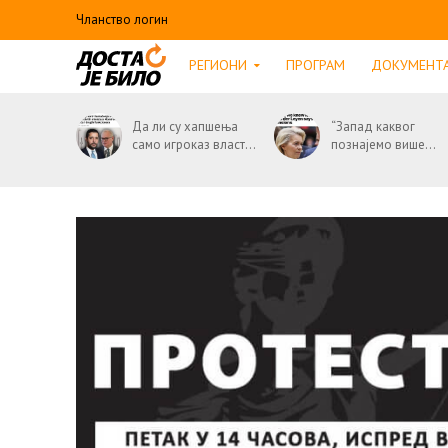
Чланство логин
РЕГИОНИ
ПРОГРАМ
ДОКУМЕНТ
Да ли су хапшења
“Запад каквог
само игроказ власт...
познајемо више...