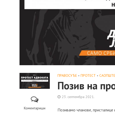
ПРАВОСУЂЕ
•
ПРОТЕСТ
•
САОПШТ
Позив на пр
23. септембра 2021.
Коментариши
Позивамо чланове, присталице 