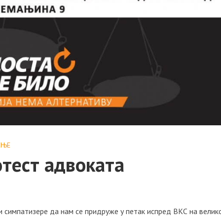
ЕЊE
отест адвоката
и симпатизере да нам се придруже у петак испред ВКС на велик