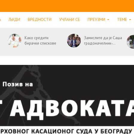
А
ЉУДИ
ВРЕДНОСТИ
УЧЛАНИ СЕ
ПРЕУЗМИ
ТЕМЕ
Како средити
Замислите да је Саша
бирачке спискове
градоначелник-...