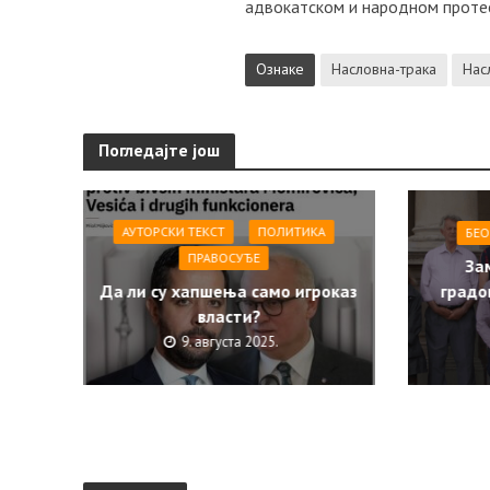
адвокатском и народном протес
Ознаке
Насловна-трака
Нас
Погледајте још
АУТОРСКИ ТЕКСТ
ПОЛИТИКА
БЕО
ПРАВОСУЂЕ
За
Да ли су хапшења само игроказ
градо
власти?
9. августа 2025.