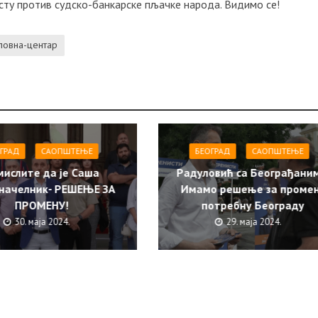
ту против судско-банкарске пљачке народа. Видимо се!
ловна-центар
ГРАД
САОПШТЕЊE
БЕОГРАД
САОПШТЕЊE
мислите да је Саша
Радуловић са Београђаним
начелник- РЕШЕЊЕ ЗА
Имамо решење за проме
ПРОМЕНУ!
потребну Београду
30. маја 2024.
29. маја 2024.