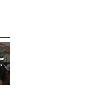
а:
ну