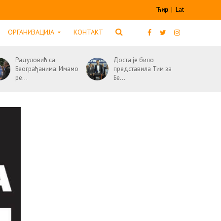
Ћир
|
Lat
ОРГАНИЗАЦИЈА
КОНТАКТ
Радуловић са
Доста је било
Београђанима: Имамо
представила Тим за
ре...
Бе...