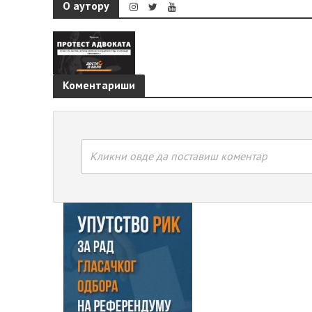
О аутору
Коментариши
Кликни овде да поставиш коментар