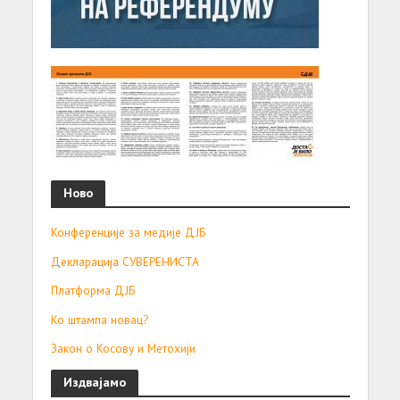
Ново
Конференције за медије ДЈБ
Декларација СУВЕРЕНИСТА
Платформа ДЈБ
Ко штампа новац?
Закон о Косову и Метохији
Издвајамо