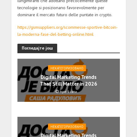
lungimiranti che adottano precocemente queste
tecnologie si posizionano favorevolmente per
dominare il mercato futuro delle puntate in crypto.
https://gsmsuppliers.org/scommesse-sportive-bitcoin-
la-moderna-fase-del-betting-online.html
Погледајте још
НЕКАТЕГОРИЗОВАНО
Digital Marketing Trends
That Still Matter in 2026
пре 9 сати
НЕКАТЕГОРИЗОВАНО
Digital Marketing Trends