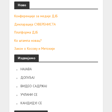
Ново
Конференције за медије ДЈБ
Декларација СУВЕРЕНИСТА
Платформа ДЈБ
Ко штампа новац?
Закон о Косову и Метохији
Издвајамо
НАЈАВА
ДОГАЂАЈ
ВИДЕО САДРЖАЈ
УЧЛАНИ СЕ
КАНДИДУЈ СЕ