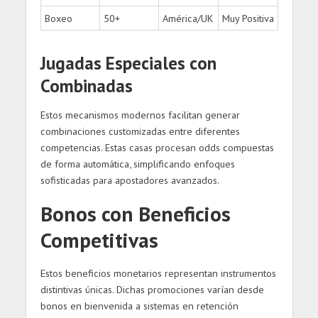
Boxeo
50+
América/UK
Muy Positiva
Jugadas Especiales con
Combinadas
Estos mecanismos modernos facilitan generar
combinaciones customizadas entre diferentes
competencias. Estas casas procesan odds compuestas
de forma automática, simplificando enfoques
sofisticadas para apostadores avanzados.
Bonos con Beneficios
Competitivas
Estos beneficios monetarios representan instrumentos
distintivas únicas. Dichas promociones varían desde
bonos en bienvenida a sistemas en retención