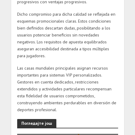
progresivos con ventajas progresivos.
Dicho compromiso para dicha calidad se reflejada en
esquemas promocionales claras. Estos condiciones
bien definidos descartan dudas, posibilitando a los
usuarios potenciar beneficios sin novedades
negativos. Los requisitos de apuesta equilibrados
aseguran accesibilidad destinada a tipos múltiples
para jugadores.
Las casas mundiales principales asignan recursos
importantes para sistemas VIP personalizados.
Gestores en cuenta dedicados, restricciones
extendidos y actividades particulares recompensan
esta fidelidad de usuarios comprometidos,
construyendo ambientes perdurables en diversión de
deportes profesional.
Погледајте још