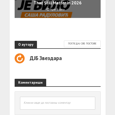
That Still Matter in 2026
пре 9 сати
О аутору
ПОГЛЕДАЈ СВЕ ПОСТОВЕ
ДЈБ Звездара
Коментариши
Кликни овде да поставиш коментар