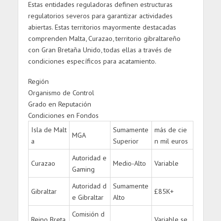
Estas entidades reguladoras definen estructuras
regulatorios severos para garantizar actividades
abiertas. Estas territorios mayormente destacadas
comprenden Malta, Curazao, territorio gibraltareño
con Gran Bretaña Unido, todas ellas a través de
condiciones específicos para acatamiento.
Región
Organismo de Control
Grado en Reputación
Condiciones en Fondos
Isla de Malt
Sumamente
más de cie
MGA
a
Superior
n mil euros
Autoridad e
Curazao
Medio-Alto
Variable
Gaming
Autoridad d
Sumamente
Gibraltar
£85K+
e Gibraltar
Alto
Comisión d
Reino Breta
Variable se