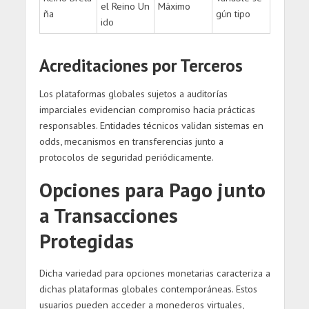
el Reino Un
Máximo
ña
gún tipo
ido
Acreditaciones por Terceros
Los plataformas globales sujetos a auditorías
imparciales evidencian compromiso hacia prácticas
responsables. Entidades técnicos validan sistemas en
odds, mecanismos en transferencias junto a
protocolos de seguridad periódicamente.
Opciones para Pago junto
a Transacciones
Protegidas
Dicha variedad para opciones monetarias caracteriza a
dichas plataformas globales contemporáneas. Estos
usuarios pueden acceder a monederos virtuales,