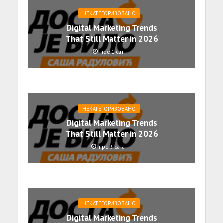
НЕКАТЕГОРИЗОВАНО
Digital Marketing Trends
That Still Matter in 2026
пре 1 сат
НЕКАТЕГОРИЗОВАНО
Digital Marketing Trends
That Still Matter in 2026
пре 3 сата
НЕКАТЕГОРИЗОВАНО
Digital Marketing Trends