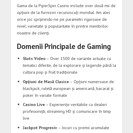
Gama de la PiperSpin Casino include over două mii de
opțiuni de la furnizori recunoscuți mondial. Am ales
orice joc sprijinindu-ne pe parametri riguroase de
nivel, varietate și popularitate în printre membrilor
noastre de clienți.
Domenii Principale de Gaming
Slots Video
– Over 1500 de variante actuale cu
tematici diferite, de la explorare și legende până la
cultura pop și fruit tradiționale
Opțiuni de Masă Clasice
– Opțiuni numeroase de
blackjack, ruletă european și americană, bacarat și
poker în variate formate
Casino Live
– Experiențe veritabile cu dealeri
profesioniști, streaming HD și comunicare în timp
live
Jackpot Progresiv
– Jocuri cu premii acumulate