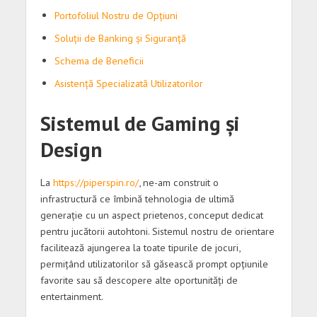
Portofoliul Nostru de Opțiuni
Soluții de Banking și Siguranță
Schema de Beneficii
Asistență Specializată Utilizatorilor
Sistemul de Gaming și
Design
La
https://piperspin.ro/
, ne-am construit o
infrastructură ce îmbină tehnologia de ultimă
generație cu un aspect prietenos, conceput dedicat
pentru jucătorii autohtoni. Sistemul nostru de orientare
facilitează ajungerea la toate tipurile de jocuri,
permițând utilizatorilor să găsească prompt opțiunile
favorite sau să descopere alte oportunități de
entertainment.