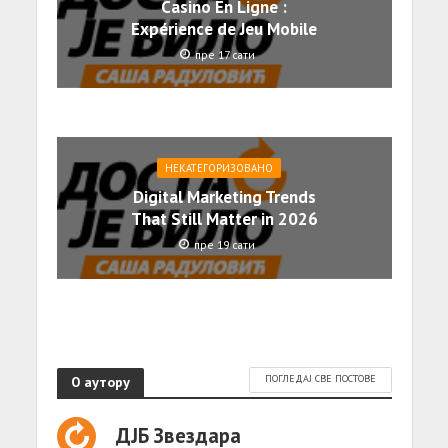
Casino En Ligne :
Expérience de Jeu Mobile
пре 17 сати
НЕКАТЕГОРИЗОВАНО
Digital Marketing Trends
That Still Matter in 2026
пре 19 сати
О аутору
ПОГЛЕДАЈ СВЕ ПОСТОВЕ
ДЈБ Звездара