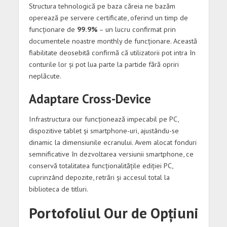
Structura tehnologică pe baza căreia ne bazăm
operează pe servere certificate, oferind un timp de
funcționare de
99.9%
– un lucru confirmat prin
documentele noastre monthly de funcționare. Această
fiabilitate deosebită confirmă că utilizatorii pot intra în
conturile lor și pot lua parte la partide fără opriri
neplăcute.
Adaptare Cross-Device
Infrastructura our funcționează impecabil pe PC,
dispozitive tablet și smartphone-uri, ajustându-se
dinamic la dimensiunile ecranului. Avem alocat fonduri
semnificative în dezvoltarea versiunii smartphone, ce
conservă totalitatea funcționalitățile ediției PC,
cuprinzând depozite, retrări și accesul total la
biblioteca de titluri.
Portofoliul Our de Opțiuni