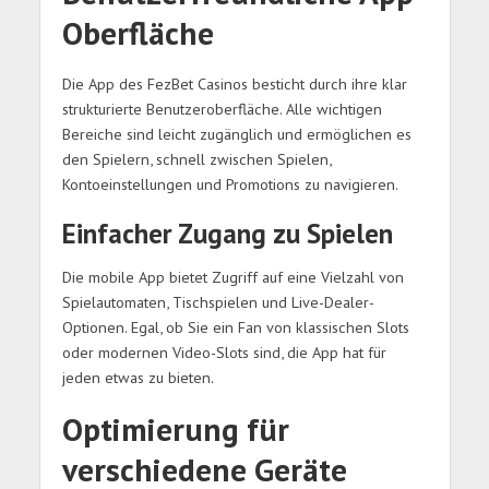
Oberfläche
Die App des FezBet Casinos besticht durch ihre klar
strukturierte Benutzeroberfläche. Alle wichtigen
Bereiche sind leicht zugänglich und ermöglichen es
den Spielern, schnell zwischen Spielen,
Kontoeinstellungen und Promotions zu navigieren.
Einfacher Zugang zu Spielen
Die mobile App bietet Zugriff auf eine Vielzahl von
Spielautomaten, Tischspielen und Live-Dealer-
Optionen. Egal, ob Sie ein Fan von klassischen Slots
oder modernen Video-Slots sind, die App hat für
jeden etwas zu bieten.
Optimierung für
verschiedene Geräte