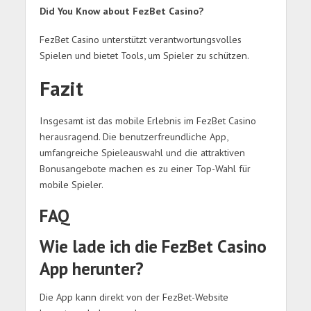
Did You Know about FezBet Casino?
FezBet Casino unterstützt verantwortungsvolles
Spielen und bietet Tools, um Spieler zu schützen.
Fazit
Insgesamt ist das mobile Erlebnis im FezBet Casino
herausragend. Die benutzerfreundliche App,
umfangreiche Spieleauswahl und die attraktiven
Bonusangebote machen es zu einer Top-Wahl für
mobile Spieler.
FAQ
Wie lade ich die FezBet Casino
App herunter?
Die App kann direkt von der FezBet-Website