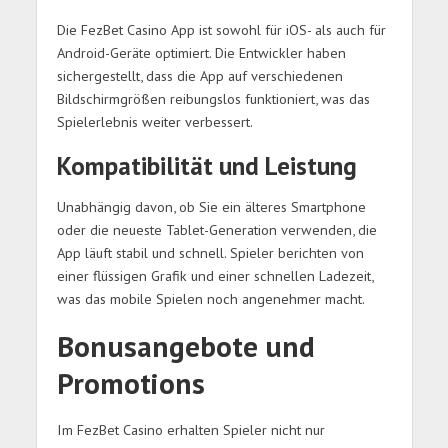
Die FezBet Casino App ist sowohl für iOS- als auch für
Android-Geräte optimiert. Die Entwickler haben
sichergestellt, dass die App auf verschiedenen
Bildschirmgrößen reibungslos funktioniert, was das
Spielerlebnis weiter verbessert.
Kompatibilität und Leistung
Unabhängig davon, ob Sie ein älteres Smartphone
oder die neueste Tablet-Generation verwenden, die
App läuft stabil und schnell. Spieler berichten von
einer flüssigen Grafik und einer schnellen Ladezeit,
was das mobile Spielen noch angenehmer macht.
Bonusangebote und
Promotions
Im FezBet Casino erhalten Spieler nicht nur