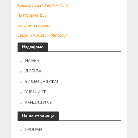
Декларација СУВЕРЕНИСТА
Платформа ДЈБ
Ко штампа новац?
Закон о Косову и Метохији
Издвајамо
НАЈАВА
ДОГАЂАЈ
ВИДЕО САДРЖАЈ
УЧЛАНИ СЕ
КАНДИДУЈ СЕ
Наше странице
ПРОГРАМ