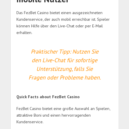
Das FezBet Casino bietet einen ausgezeichneten
Kundenservice, der auch mobil erreichbar ist. Spieler
können Hilfe über den Live-Chat oder per E-Mail
erhalten.
Praktischer Tipp: Nutzen Sie
den Live-Chat für sofortige
Unterstützung, falls Sie
Fragen oder Probleme haben.
Quick Facts about FezBet Casino
FezBet Casino bietet eine große Auswahl an Spielen,
attraktive Boni und einen hervorragenden
Kundenservice.