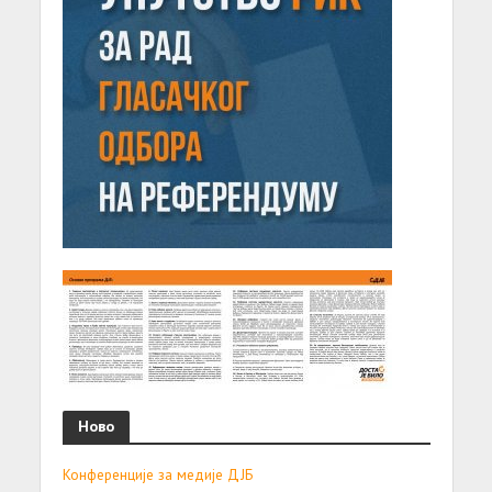
Ново
Конференције за медије ДЈБ